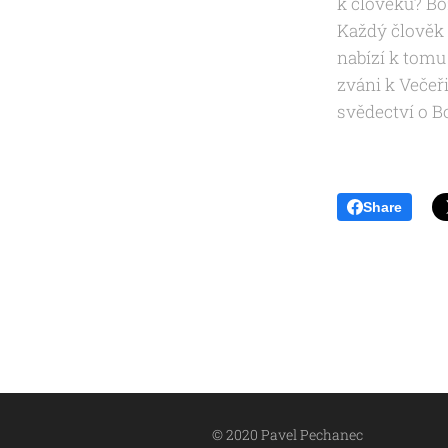
k člověku? Bož
Každý člově
nabízí k tomu
zváni k Večeř
svědectví o B
Share
© 2020 Pavel Pechanec