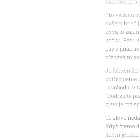
okamžik pes i
Pro většinu l
ovšem hned ja
Bývá to zajím
kočku. Pes i 
psy a jinak s
především své
Je faktem že,
potřebujeme n
i svobodu. V I
"Dodržujte prá
zjevuje má sp
To slovo nedá
Když čteme dá
jiným je nám 