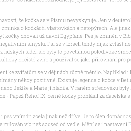
.
mavosti, že kočka se v Písmu nevyskytuje. Jen v deuter
e zmínka o kočkách, vlaštovkách a netopýrech. Ale jinak 
ť kočky chovali už dávní Egypťané. Pes je zmíněn v Bibl
negativním smyslu. Psi se v Izraeli tehdy nijak zvlášť ne
íž lidských sídel, ale byly to povětšinou polodivoké smeč
ulticky nečisté zvíře a používal se jako přirovnání pro 
ení ke zvířatům se v dějinách různě měnilo. Například i 
nímány někdy pozitivně. Existuje legenda o kočce v Betl
eného Ježíše a Marie jí hladila. V raném středověku byly
é - Papež Řehoř IX. černé kočky prohlásil za ďábelská s
 i pes vnímán zcela jinak než dříve. Je to člen domácnost
 je milován víc než soused od vedle. Mění se i nastaven