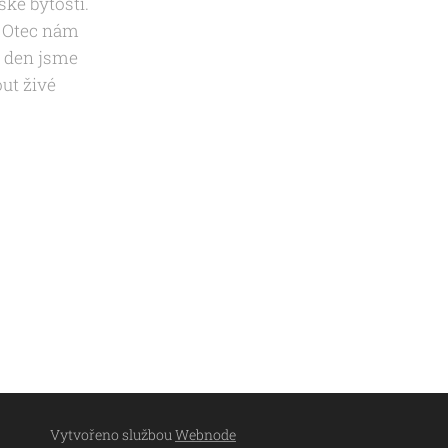
ské bytosti.
ý Otec nám
ý den jsme
out živé
Vytvořeno službou
Webnode