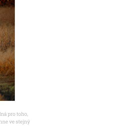
lná pro toho,
ěhne ve stejný