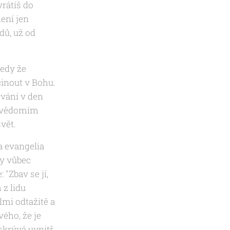
vrátíš do
ení jen
dů, už od
tedy že
inout v Bohu.
váni v den
i vědomím
svět.
a evangelia
ny vůbec
e:
"Zbav se jí,
 z lidu
lmi odtažitě a
vého, že je
 skrývá uvnitř