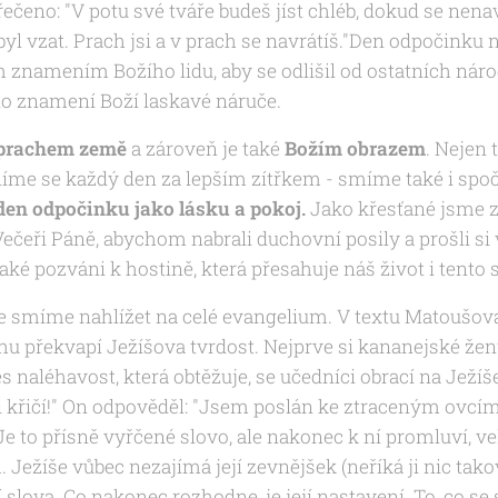
řečeno:
"V potu své tváře budeš jíst chléb, dokud se nena
byl vzat. Prach jsi a v prach se navrátíš."
Den odpočinku n
m znamením Božího lidu, aby se odlišil od ostatních náro
lo znamení Boží laskavé náruče.
prachem země
a zároveň je také
Božím obrazem
. Nejen 
íme se každý den za lepším zítřkem - smíme také i spoč
 den odpočinku jako lásku a pokoj.
Jako křesťané jsme z
ečeři Páně, abychom nabrali duchovní posily a prošli s
také pozváni k hostině, která přesahuje náš život i tento 
e smíme nahlížet na celé evangelium. V textu Matoušov
hu překvapí Ježíšova tvrdost. Nejprve si kananejské že
s naléhavost, která obtěžuje, se učedníci obrací na Ježíš
 křičí!" On odpověděl: "Jsem poslán ke ztraceným ovcím
Je to přísně vyřčené slovo, ale nakonec k ní promluví, ve
 Ježíše vůbec nezajímá její zevnějšek (neříká ji nic tako
jí slova. Co nakonec rozhodne, je její nastavení. To, co se