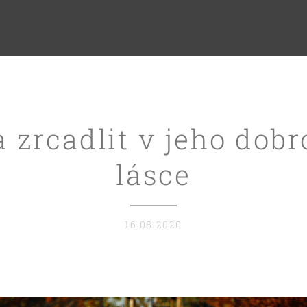
 zrcadlit v jeho dobr
lásce
16.08.2020