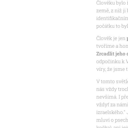
Člověku bylo 
země, z niž ji 
identifikační
počátku to by
Člověk je jen
tvoříme a hon
Zrcadlit jeho
odpočinku k V
víry, že jsme 
V tomto světl
nás vždy troc
nevšímá. I pře
vždyť za námi
izraelského."
mluví o psech.
kočka), ani je