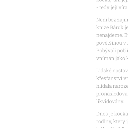
- tedy její víra
Není bez zají
knize Báruk j
nenajdeme. By
povětšinou v 
Pobývali pobl
vnímán jako k
Lidské nastav
křesťanství v
hlídala naroz
pronásledovan
likvidovány.
Dnes je kočka
rodiny, který