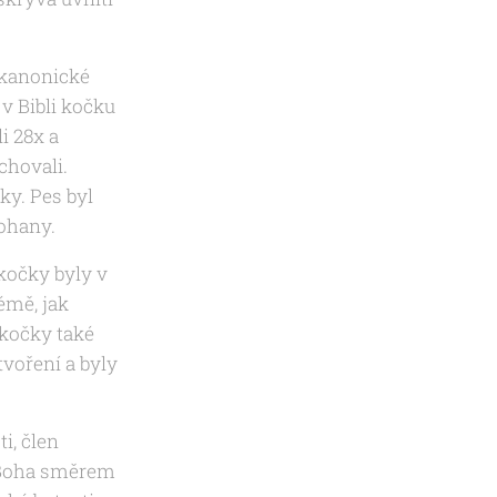
okanonické
v Bibli kočku
i 28x a
chovali.
ky. Pes byl
pohany.
kočky byly v
émě, jak
 kočky také
tvoření a byly
i, člen
í Boha směrem