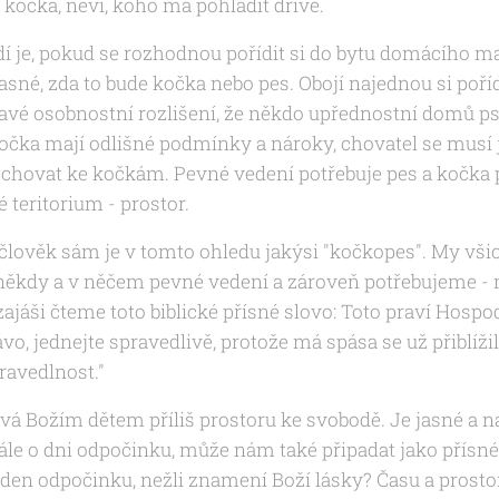
 kočka, neví, koho má pohladit dříve.
idí je, pokud se rozhodnou pořídit si do bytu domácího ma
sné, zda to bude kočka nebo pes. Obojí najednou si poří
avé osobnostní rozlišení, že někdo upřednostní domů p
kočka mají odlišné podmínky a nároky, chovatel se musí j
e chovat ke kočkám. Pevné vedení potřebuje pes a kočka 
 teritorium - prostor.
 člověk sám je v tomto ohledu jakýsi "kočkopes". My vši
ěkdy a v něčem pevné vedení a zároveň potřebujeme - m
zajáši čteme toto biblické přísné slovo:
Toto praví Hospod
vo, jednejte spravedlivě, protože má spása se už přiblížil
ravedlnost."
vá Božím dětem příliš prostoru ke svobodě. Je jasné a na
le o dni odpočinku, může nám také připadat jako přísné
den odpočinku, nežli znamení Boží lásky? Času a prostor