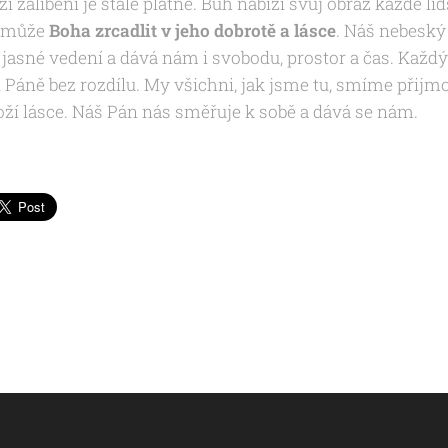
í zalíbení je stále platné. Bůh nabízí svůj obraz každé lid
k může
Boha zrcadlit v jeho dobrotě a lásce
. Náš nebesk
 jasné vedení a dává nám i svobodu, prostor a čas. Každ
i Páně bez rozdílu. My všichni, jak jsme tu, smíme přijm
oží lásce. Náš Pán nás směřuje k sobě a dává se nám.