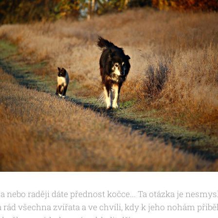
a nebo raději dáte přednost kočce... Ta otázka je nesmys
á rád všechna zvířata a ve chvíli, kdy k jeho nohám přib