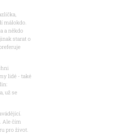
zlíčka,
dí málokdo.
sa a někdo
inak starat o
preferuje
chni
y lidé - také
in:
a, už se
vádějící.
. Ale čím
u pro život.