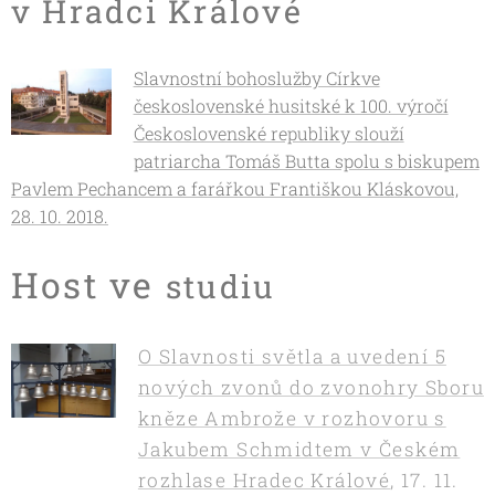
v Hradci Králové
Slavnostní bohoslužby Církve
československé husitské k 100. výročí
Československé republiky slouží
patriarcha Tomáš Butta spolu s biskupem
Pavlem Pechancem a farářkou Františkou Kláskovou,
28. 10. 2018.
Host ve
studiu
O Slavnosti světla a uvedení 5
nových zvonů do zvonohry Sboru
kněze Ambrože v rozhovoru s
Jakubem Schmidtem v Českém
rozhlase Hradec Králové
,
17. 11.