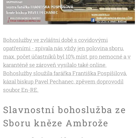
Bohoslužby ve zvláštní době s covidovými
opatřeními - zpívala nás vždy jen polovina sboru,
max. počet účastníků byl 10% míst, pro nemocné a v
karanténě se zároveň vysílalo také online.
Bohoslužby sloužila farářka Františka Pospíšilová,
kázal biskup Pavel Pechanec, zpěvem doprovodil
soubor En-RE.
Slavnostní bohoslužba ze
Sboru kněze Ambrože