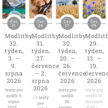
Čvc
Čvc
Čvc
Čvc
31
24
17
09
Modlitby
Modlitby
Modlitby
Modlit
32.
31.
30.
29.
týden,
týden,
týden,
týden,
3. –
27.
20. –
13. –
9.
července
26.
19.
srpna
– 2.
července
červen
2026
srpna
2026
2026
2026
texty pro
texty pro
texty pro
neděli 9.
neděli
neděli 19.
CZ
texty
srpna
26.
července
pro
2026 –
července
2026 – 8.