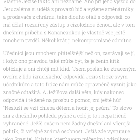
Vlastně Ježíše takto ani neznáme. Ano při jeho vjezdu do
Jeruzaléma si udělá z provazů bič a vyžene směnárníky
a prodavače z chrámu, také dlouho otálí s odpovědí, co
má dělat rozzuřený zástup s cizoložnou ženou, ale v tom
dnešním příběhu s Kananeankou je vlastně vše ještě
mnohem tvrdší. Několikrát ji nekompromisně odmítne.
Učedníci jsou mnohem přátelštější než on, zastávají se jí,
i když ono pravdou také může být, že je ženin křik
obtěžuje a oni chtějí mít klid.
"Jsem poslán ke ztraceným
ovcím z lidu izraelského,"
odpovídá Ježíš stroze svým
učedníkům a tato fráze nám může oprávněně vyznít jako
značně odtažitá. A Ježíšova další věta, kdy nakonec
odpovídá i té ženě na prosbu o pomoc, zní ještě hůř –
"Nesluší se vzít chleba dětem a hodit jej psům."
To slovo
zní z dnešního pohledu pyšně a celé je to i nepatřičně
vyhraněné. Ježíš ovšem není žádný dnešní ani včerejší
politik, či veřejně známá osobnost. Ježíš zde vystupuje
jako Spasitel, Kristus, který svým mlčením i zdánlivou