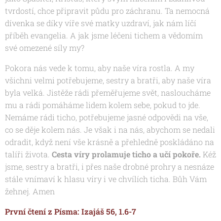
tvrdostí, chce připravit půdu pro záchranu. Ta nemocná
dívenka se díky víře své matky uzdraví, jak nám líčí
příběh evangelia. A jak jsme léčeni tichem a vědomím
své omezené síly my?
Pokora nás vede k tomu, aby naše víra rostla. A my
všichni velmi potřebujeme, sestry a bratři, aby naše víra
byla velká. Jistěže rádi přeměřujeme svět, nasloucháme
mu a rádi pomáháme lidem kolem sebe, pokud to jde.
Nemáme rádi ticho, potřebujeme jasné odpovědi na vše,
co se děje kolem nás. Je však i na nás, abychom se nedali
odradit, když není vše krásně a přehledně poskládáno na
talíři života.
Cesta víry prolamuje ticho a učí pokoře.
Kéž
jsme, sestry a bratři, i přes naše drobné prohry a nesnáze
stále vnímaví k hlasu víry i ve chvílích ticha. Bůh Vám
žehnej. Amen
První čtení z Písma: Izajáš 56, 1.6-7