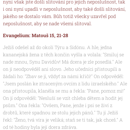
nyní však jste došli slitování pro jejich neposlušnost, tak
i oni nyní upadli v neposlušnost, aby také došli slitování,
jakého se dostalo vám. Bůh totiž všecky uzavřel pod
neposlušnost, aby se nade všemi slitoval.
Evangelium: Matouš 15, 21-28
Ježíš odešel až do okolí Týru a Sidónu. A hle, jedna
kananejská žena z těch končin vyšla a volala: "Smiluj se
nade mnou, Synu Davidův! Má dcera je zle posedlá." Ale
on jí neodpověděl ani slovo. Jeho učedníci přistoupili a
žádali ho: "Zbav se jí, vždyť za námi křičí!" On odpověděl:
"Jsem poslán ke ztraceným ovcím z lidu izraelského." Ale
ona přistoupila, klaněla se mu a řekla: "Pane, pomoz mi!"
On jí odpověděl: "Nesluší se vzít chleba dětem a hodit jej
psům." Ona řekla: "Ovšem, Pane, jenže i psi se živí z
drobtů, které spadnou ze stolu jejich pánů." Tu jí Ježíš
řekl: "Ženo, tvá víra je veliká; staň se ti tak, jak chceš." A
od té hodiny byla její dcera zdráva.