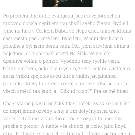
Po přečtení dnešního evangelia jsem si vzpomněl na
takovou docela nepříjemnou chvíli svého života. Bydleli
jsme na faře v Českém Dubu, ve slepé ulici, taková klidná
část města pod Ještědem. Bylo léto, všední den kolem
poledne a byl jsem doma sám. Měl jsem otevřená okna a
najednou, do ticha naší čtvrti Na Žižkově zní čísi
úpěnlivé volání o pomoc. Vyběhnu tedy rychle ven a
běžím směrem, odkud si myslím, že zní volání. Zastavím
se na vršku spojnice dvou ulic a vidím jen jakéhosi
poutníka, který také jenom stojí a nerozhodně se otáčí do
všech směrů tak jako já. "Odkud to zní?" Ptá se mě hned.
Oba slyšíme jakýsi mužský hlas, nářek. Zvuk se ale tříští
do nepříjemné ozvěny a my s tím dotyčným na ulici
vůbec netušíme, z kterého domu se ozývá ta úpěnlivá
prosba o pomoc. A náhle vše skončí, je ticho, jako když
utne. Podíváme se na sebe s tím náhodným poutníkem a