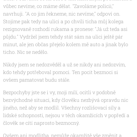
vůbec nevíme, co máme dělat. "Zavoláme policii,"
navrhuji. "A co jim řekneme, nic nevíme," odpoví on.
Stojíme pak tedy na ulici a po chvíli ticha můj kolega
rezignovaně rozhodí rukama a pronese: "Já už teda asi
půjdu." Vydržel jsem tehdy stát sám na ulici ještě pár
minut, ale jen občas přejelo kolem mě auto a jinak bylo
ticho. Nic se nedělo.
Nikdy jsem se nedozvěděl a už se nikdy ani nedozvím,
kdo tehdy potřeboval pomoci. Ten pocit bezmoci si
ovšem pamatovat budu stále.
Bezpochyby jste se i vy, moji milí, ocitli v podobně
bezvýchodné situaci, kdy člověku nezbývá opravdu nic
jiného, než aby se modlil. Všechny rozlišovací síly a
lidské schopnosti, nejsou v těch okamžicích v popředí a
člověk se cítí naprosto bezmocný.
Ovšem ani modlitba, nemůže okamžitě vše změnit a