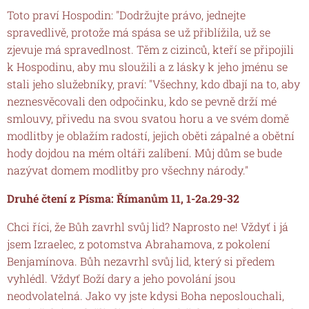
Toto praví Hospodin: "Dodržujte právo, jednejte
spravedlivě, protože má spása se už přiblížila, už se
zjevuje má spravedlnost. Těm z cizinců, kteří se připojili
k Hospodinu, aby mu sloužili a z lásky k jeho jménu se
stali jeho služebníky, praví: "Všechny, kdo dbají na to, aby
neznesvěcovali den odpočinku, kdo se pevně drží mé
smlouvy, přivedu na svou svatou horu a ve svém domě
modlitby je oblažím radostí, jejich oběti zápalné a obětní
hody dojdou na mém oltáři zalíbení. Můj dům se bude
nazývat domem modlitby pro všechny národy."
Druhé čtení z Písma: Římanům 11, 1-2a.29-32
Chci říci, že Bůh zavrhl svůj lid? Naprosto ne! Vždyť i já
jsem Izraelec, z potomstva Abrahamova, z pokolení
Benjamínova. Bůh nezavrhl svůj lid, který si předem
vyhlédl. Vždyť Boží dary a jeho povolání jsou
neodvolatelná. Jako vy jste kdysi Boha neposlouchali,