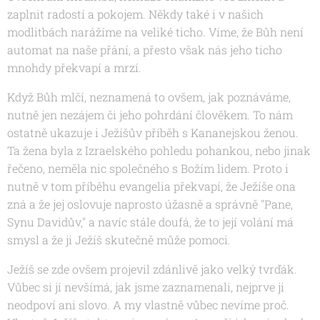
zaplnit radostí a pokojem. Někdy také i v našich
modlitbách narážíme na veliké ticho. Víme, že Bůh není
automat na naše přání, a přesto však nás jeho ticho
mnohdy překvapí a mrzí.
Když Bůh mlčí, neznamená to ovšem, jak poznáváme,
nutně jen nezájem či jeho pohrdání člověkem. To nám
ostatně ukazuje i Ježíšův příběh s Kananejskou ženou.
Ta žena byla z Izraelského pohledu pohankou, nebo jinak
řečeno, neměla nic společného s Božím lidem. Proto i
nutně v tom příběhu evangelia překvapí, že Ježíše ona
zná a že jej oslovuje naprosto úžasně a správně "
Pane,
Synu Davidův,"
a navíc stále doufá, že to její volání má
smysl a že ji Ježíš skutečně může pomoci.
Ježíš se zde ovšem projevil zdánlivě jako velký tvrďák.
Vůbec si jí nevšímá, jak jsme zaznamenali, nejprve ji
neodpoví ani slovo. A my vlastně vůbec nevíme proč.