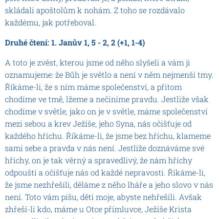
skládali apoštolům k nohám. Z toho se rozdávalo
každému, jak potřeboval.
Druhé čtení: 1. Janův 1, 5 - 2, 2 (+1, 1-4)
A toto je zvěst, kterou jsme od něho slyšeli a vám ji
oznamujeme: že Bůh je světlo a není v něm nejmenší tmy.
Říkáme-li, že s ním máme společenství, a přitom
chodíme ve tmě, lžeme a nečiníme pravdu. Jestliže však
chodíme v světle, jako on je v světle, máme společenství
mezi sebou a krev Ježíše, jeho Syna, nás očišťuje od
každého hříchu. Říkáme-li, že jsme bez hříchu, klameme
sami sebe a pravda v nás není. Jestliže doznáváme své
hříchy, on je tak věrný a spravedlivý, že nám hříchy
odpouští a očišťuje nás od každé nepravosti. Říkáme-li,
že jsme nezhřešili, děláme z něho lháře a jeho slovo v nás
není. Toto vám píšu, děti moje, abyste nehřešili. Avšak
zhřeší-li kdo, máme u Otce přímluvce, Ježíše Krista