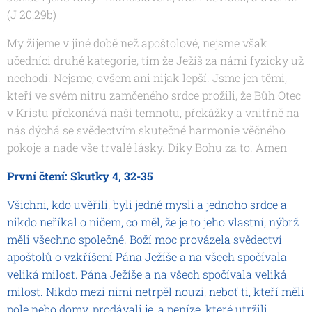
(J 20,29b)
My žijeme v jiné době než apoštolové, nejsme však
učedníci druhé kategorie, tím že Ježíš za námi fyzicky už
nechodí. Nejsme, ovšem ani nijak lepší. Jsme jen těmi,
kteří ve svém nitru zamčeného srdce prožili, že Bůh Otec
v Kristu překonává naši temnotu, překážky a vnitřně na
nás dýchá se svědectvím skutečné harmonie věčného
pokoje a nade vše trvalé lásky. Díky Bohu za to. Amen
První čtení: Skutky 4, 32-35
Všichni, kdo uvěřili, byli jedné mysli a jednoho srdce a
nikdo neříkal o ničem, co měl, že je to jeho vlastní, nýbrž
měli všechno společné. Boží moc provázela svědectví
apoštolů o vzkříšení Pána Ježíše a na všech spočívala
veliká milost. Pána Ježíše a na všech spočívala veliká
milost. Nikdo mezi nimi netrpěl nouzi, neboť ti, kteří měli
pole nebo domy, prodávali je, a peníze, které utržili,