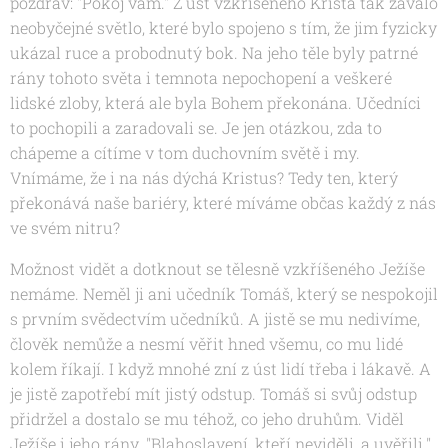
pozdrav: "Pokoj vám." Z úst vzkříšeného Krista tak zaválo
neobyčejné světlo, které bylo spojeno s tím, že jim fyzicky
ukázal ruce a probodnutý bok. Na jeho těle byly patrné
rány tohoto světa i temnota nepochopení a veškeré
lidské zloby, která ale byla Bohem překonána. Učedníci
to pochopili a zaradovali se. Je jen otázkou, zda to
chápeme a cítíme v tom duchovním světě i my.
Vnímáme, že i na nás dýchá Kristus? Tedy ten, který
překonává naše bariéry, které míváme občas každý z nás
ve svém nitru?
Možnost vidět a dotknout se tělesně vzkříšeného Ježíše
nemáme. Neměl ji ani učedník Tomáš, který se nespokojil
s prvním svědectvím učedníků. A jistě se mu nedivíme,
člověk nemůže a nesmí věřit hned všemu, co mu lidé
kolem říkají. I když mnohé zní z úst lidí třeba i lákavě. A
je jistě zapotřebí mít jistý odstup. Tomáš si svůj odstup
přidržel a dostalo se mu téhož, co jeho druhům. Viděl
Ježíše i jeho rány. "Blahoslavení, kteří neviděli, a uvěřili."