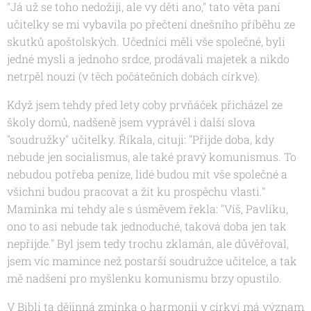
"Já už se toho nedožiji, ale vy děti ano,"
tato věta paní
učitelky se mi vybavila po přečtení dnešního příběhu ze
skutků apoštolských. Učedníci měli vše společné, byli
jedné mysli a jednoho srdce, prodávali majetek a nikdo
netrpěl nouzí (v těch počátečních dobách církve).
Když jsem tehdy před lety coby prvňáček přicházel ze
školy domů, nadšeně jsem vyprávěl i další slova
"soudružky" učitelky. Říkala, cituji: "
Přijde doba, kdy
nebude jen socialismus, ale také pravý komunismus. To
nebudou potřeba peníze, lidé budou mít vše společné a
všichni budou pracovat a žít ku prospěchu vlasti."
Maminka mi tehdy ale s úsměvem řekla:
"Víš, Pavlíku,
ono to asi nebude tak jednoduché, taková doba jen tak
nepřijde."
Byl jsem tedy trochu zklamán, ale důvěřoval,
jsem víc mamince než postarší soudružce učitelce, a tak
mě nadšení pro myšlenku komunismu brzy opustilo.
V Bibli ta dějinná zmínka o harmonii v církví má význam