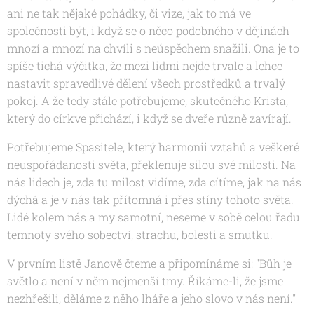
ani ne tak nějaké pohádky, či vize, jak to má ve
společnosti být, i když se o něco podobného v dějinách
mnozí a mnozí na chvíli s neúspěchem snažili. Ona je to
spíše tichá výčitka, že mezi lidmi nejde trvale a lehce
nastavit spravedlivé dělení všech prostředků a trvalý
pokoj. A že tedy stále potřebujeme, skutečného Krista,
který do církve přichází, i když se dveře různě zavírají.
Potřebujeme Spasitele, který harmonii vztahů a veškeré
neuspořádanosti světa, překlenuje silou své milosti. Na
nás lidech je, zda tu milost vidíme, zda cítíme, jak na nás
dýchá a je v nás tak přítomná i přes stíny tohoto světa.
Lidé kolem nás a my samotní, neseme v sobě celou řadu
temnoty svého sobectví, strachu, bolesti a smutku.
V prvním listě Janově čteme a připomínáme si:
"
Bůh je
světlo a není v něm nejmenší tmy. Říkáme-li, že jsme
nezhřešili, děláme z něho lháře a jeho slovo v nás není."