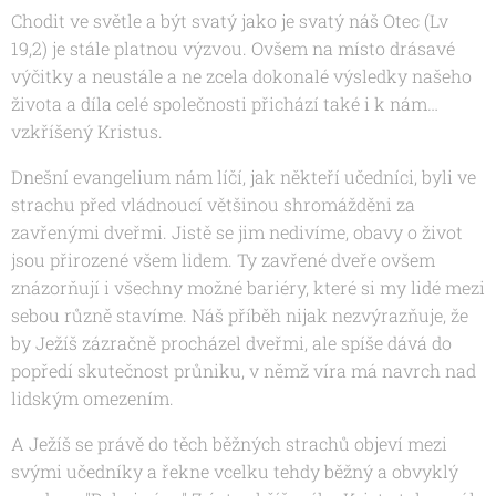
Chodit ve světle a být svatý jako je svatý náš Otec (Lv
19,2) je stále platnou výzvou. Ovšem na místo drásavé
výčitky a neustále a ne zcela dokonalé výsledky našeho
života a díla celé společnosti přichází také i k nám…
vzkříšený Kristus.
Dnešní evangelium nám líčí, jak někteří učedníci, byli ve
strachu před vládnoucí většinou shromážděni za
zavřenými dveřmi. Jistě se jim nedivíme, obavy o život
jsou přirozené všem lidem. Ty zavřené dveře ovšem
znázorňují i všechny možné bariéry, které si my lidé mezi
sebou různě stavíme. Náš příběh nijak nezvýrazňuje, že
by Ježíš zázračně procházel dveřmi, ale spíše dává do
popředí skutečnost průniku, v němž víra má navrch nad
lidským omezením.
A Ježíš se právě do těch běžných strachů objeví mezi
svými učedníky a řekne vcelku tehdy běžný a obvyklý