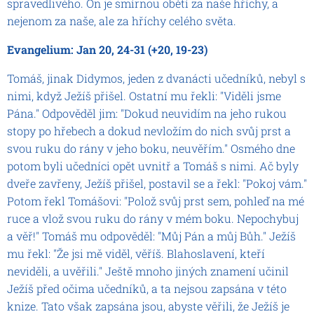
spravedlivého. On je smírnou obětí za naše hříchy, a
nejenom za naše, ale za hříchy celého světa.
Evangelium: Jan 20, 24-31 (+20, 19-23)
Tomáš, jinak Didymos, jeden z dvanácti učedníků, nebyl s
nimi, když Ježíš přišel. Ostatní mu řekli: "Viděli jsme
Pána." Odpověděl jim: "Dokud neuvidím na jeho rukou
stopy po hřebech a dokud nevložím do nich svůj prst a
svou ruku do rány v jeho boku, neuvěřím." Osmého dne
potom byli učedníci opět uvnitř a Tomáš s nimi. Ač byly
dveře zavřeny, Ježíš přišel, postavil se a řekl: "Pokoj vám."
Potom řekl Tomášovi: "Polož svůj prst sem, pohleď na mé
ruce a vlož svou ruku do rány v mém boku. Nepochybuj
a věř!" Tomáš mu odpověděl: "Můj Pán a můj Bůh." Ježíš
mu řekl: "Že jsi mě viděl, věříš. Blahoslavení, kteří
neviděli, a uvěřili." Ještě mnoho jiných znamení učinil
Ježíš před očima učedníků, a ta nejsou zapsána v této
knize. Tato však zapsána jsou, abyste věřili, že Ježíš je