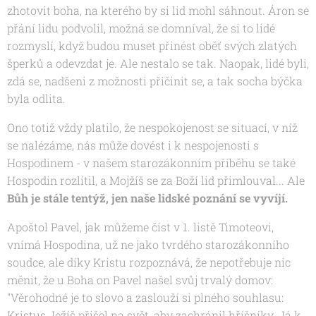
zhotovit boha, na kterého by si lid mohl sáhnout. Áron se
přání lidu podvolil, možná se domníval, že si to lidé
rozmyslí, když budou muset přinést oběť svých zlatých
šperků a odevzdat je. Ale nestalo se tak. Naopak, lidé byli,
zdá se, nadšeni z možnosti přičinit se, a tak socha býčka
byla odlita.
Ono totiž vždy platilo, že nespokojenost se situací, v níž
se nalézáme, nás může dovést i k nespojenosti s
Hospodinem - v našem starozákonním příběhu se také
Hospodin rozlítil, a Mojžíš se za Boží lid přimlouval... Ale
Bůh je stále tentýž, jen naše lidské poznání se vyvíjí.
Apoštol Pavel, jak můžeme číst v 1. listě Timoteovi,
vnímá Hospodina, už ne jako tvrdého starozákonního
soudce, ale díky Kristu rozpoznává, že nepotřebuje nic
měnit, že u Boha on Pavel našel svůj trvalý domov:
"
Věrohodné je to slovo a zaslouží si plného souhlasu:
Kristus Ježíš přišel na svět, aby zachránil hříšníky. Já k