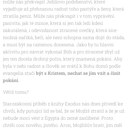
může nás překvapit Ježíšovo podobenství, které
vyjadřuje až přehnanou radost toho pastýře a ženy, která
ztratila peníz. Může nás překvapit i v tom vyprávění
pasivita, jak té mince, která si jen tak leží kdesi
zakutálená, i odevzdanost ztracené ovečky, která sice
možná naříká, bečí, ale není schopna sama dojít do stáda,
a musí být na ramenou donesena. Jako by tu hlavní
aktivitu pro návrat vykonal Bůh a pro ztracené zbyl už
jen ten docela drobný počin, který znamená pokání. Aby
byla v nebi radost a člověk se vrátil k Bohu domů podle
evangelia stačí
být s Kristem, nechat se jím vzít a činit
pokání.
Věříš tomu?
Starozákonní příběh z knihy Exodus nás dnes přivedl ke
chvíli, kdy putující lid se bál, že se Mojžíš ztratil a že je už
nebude moci vést z Egypta do země zaslíbené. Proto
chtěli cosi nového, jistého. Áron, Mojžíšův bratr, jim měl