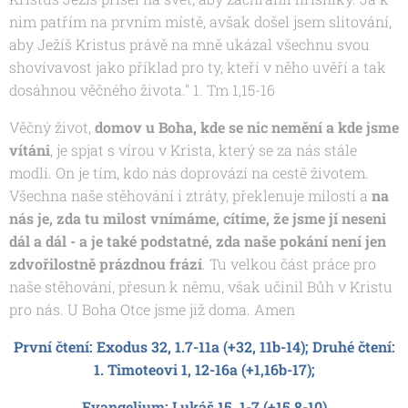
nim patřím na prvním místě, avšak došel jsem slitování,
aby Ježíš Kristus právě na mně ukázal všechnu svou
shovívavost jako příklad pro ty, kteří v něho uvěří a tak
dosáhnou věčného života." 1. Tm 1,15-16
Věčný život,
domov u Boha, kde se nic nemění a kde jsme
vítáni
, je spjat s vírou v Krista, který se za nás stále
modlí. On je tím, kdo nás doprovází na cestě životem.
Všechna naše stěhování i ztráty, překlenuje milostí a
na
nás je, zda tu milost vnímáme, cítíme, že jsme jí neseni
dál a dál - a je také podstatné, zda naše pokání není jen
zdvořilostně prázdnou frází
. Tu velkou část práce pro
naše stěhování, přesun k němu, však učinil Bůh v Kristu
pro nás. U Boha Otce jsme již doma. Amen
První čtení: Exodus 32, 1.7-11a (+32, 11b-14); Druhé čtení:
1. Timoteovi 1, 12-16a (+1,16b-17);
Evangelium: Lukáš 15, 1-7 (+15,8-10)