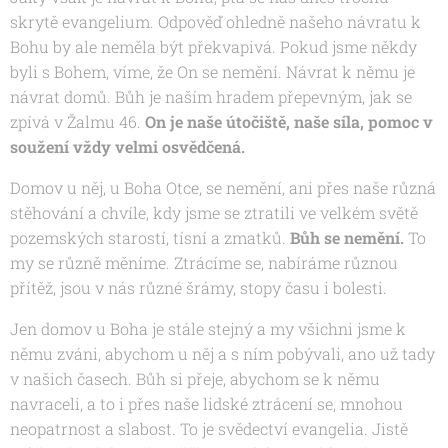
skrytě evangelium. Odpověď ohledně našeho návratu k
Bohu by ale neměla být překvapivá. Pokud jsme někdy
byli s Bohem, víme, že On se nemění. Návrat k němu je
návrat domů. Bůh je naším hradem přepevným, jak se
zpívá v Žalmu 46.
On je naše útočiště, naše síla, pomoc v
soužení vždy velmi osvědčená.
Domov u něj, u Boha Otce, se nemění, ani přes naše různá
stěhování a chvíle, kdy jsme se ztratili ve velkém světě
pozemských starostí, tísní a zmatků.
Bůh se nemění.
To
my se různě měníme. Ztrácíme se, nabíráme různou
přítěž, jsou v nás různé šrámy, stopy času i bolesti.
Jen domov u Boha je stále stejný a my všichni jsme k
němu zváni, abychom u něj a s ním pobývali, ano už tady
v našich časech. Bůh si přeje, abychom se k němu
navraceli, a to i přes naše lidské ztrácení se, mnohou
neopatrnost a slabost. To je svědectví evangelia. Jistě