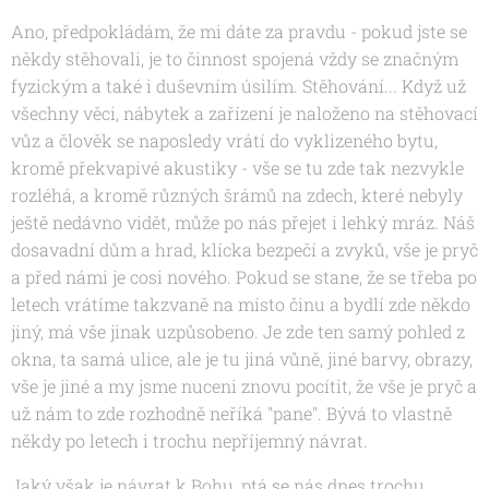
Ano, předpokládám, že mi dáte za pravdu - pokud jste se
někdy stěhovali, je to činnost spojená vždy se značným
fyzickým a také i duševním úsilím. Stěhování... Když už
všechny věci, nábytek a zařízení je naloženo na stěhovací
vůz a člověk se naposledy vrátí do vyklizeného bytu,
kromě překvapivé akustiky - vše se tu zde tak nezvykle
rozléhá, a kromě různých šrámů na zdech, které nebyly
ještě nedávno vidět, může po nás přejet i lehký mráz. Náš
dosavadní dům a hrad, klícka bezpečí a zvyků, vše je pryč
a před námi je cosi nového. Pokud se stane, že se třeba po
letech vrátíme takzvaně na místo činu a bydlí zde někdo
jiný, má vše jinak uzpůsobeno. Je zde ten samý pohled z
okna, ta samá ulice, ale je tu jiná vůně, jiné barvy, obrazy,
vše je jiné a my jsme nuceni znovu pocítit, že vše je pryč a
už nám to zde rozhodně neříká "pane". Bývá to vlastně
někdy po letech i trochu nepříjemný návrat.
Jaký však je návrat k Bohu, ptá se nás dnes trochu