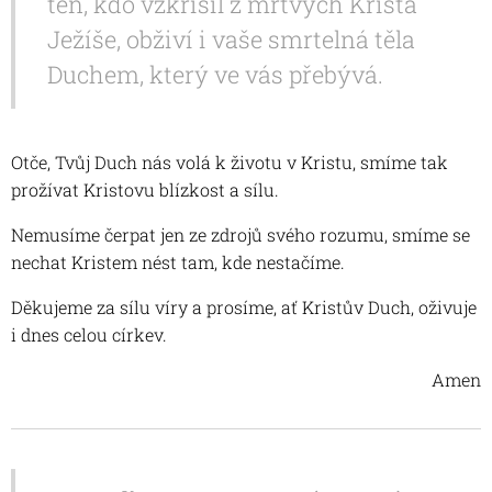
ten, kdo vzkřísil z mrtvých Krista
Ježíše, obživí i vaše smrtelná těla
Duchem, který ve vás přebývá.
Otče, Tvůj Duch nás volá k životu v Kristu, smíme tak
prožívat Kristovu blízkost a sílu.
Nemusíme čerpat jen ze zdrojů svého rozumu, smíme se
nechat Kristem nést tam, kde nestačíme.
Děkujeme za sílu víry a prosíme, ať Kristův Duch, oživuje
i dnes celou církev.
Amen