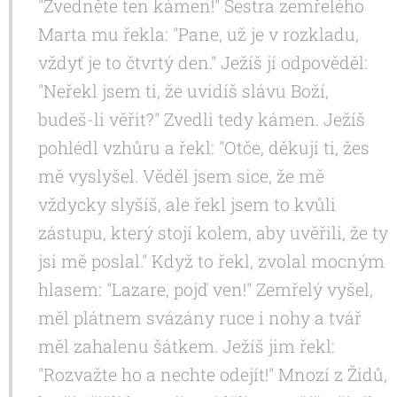
"Zvedněte ten kámen!" Sestra zemřelého
Marta mu řekla: "Pane, už je v rozkladu,
vždyť je to čtvrtý den." Ježíš jí odpověděl:
"Neřekl jsem ti, že uvidíš slávu Boží,
budeš-li věřit?" Zvedli tedy kámen. Ježíš
pohlédl vzhůru a řekl: "Otče, děkuji ti, žes
mě vyslyšel. Věděl jsem sice, že mě
vždycky slyšíš, ale řekl jsem to kvůli
zástupu, který stojí kolem, aby uvěřili, že ty
jsi mě poslal." Když to řekl, zvolal mocným
hlasem: "Lazare, pojď ven!" Zemřelý vyšel,
měl plátnem svázány ruce i nohy a tvář
měl zahalenu šátkem. Ježíš jim řekl:
"Rozvažte ho a nechte odejít!" Mnozí z Židů,