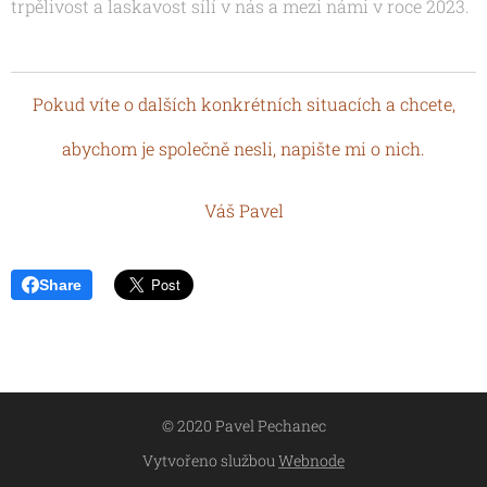
trpělivost a laskavost sílí v nás a mezi námi v roce 2023.
Pokud víte o dalších konkrétních situacích a chcete,
abychom je společně nesli, napište mi o nich.
Váš Pavel
Share
© 2020 Pavel Pechanec
Vytvořeno službou
Webnode