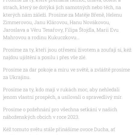
strach, který se dotýká jich samotných nebo těch, na
kterých nám záleží. Prosíme za Matěje Břeně, Helenu
Zimmerovou,
Janu Klárovou, Hanu Novákovou,
Jaroslava a Věru Tesařovy, Filipa Štojdla, Marii Evu
Mahrovou
a rodinu Kukuczkovu…
Prosíme za ty, kteří jsou otřeseni životem a zoufají si, kéž
najdou ujištění a posilu i přes vše zlé.
Prosíme za dar pokoje a míru ve světě, a zvláště prosíme
za Ukrajinu.
Prosíme za ty, kdo mají v rukách moc, aby nehledali
jenom vlastní prospěch, a usilovali o spravedlivý mír.
Prosíme o požehnání pro všechna setkání v našich
náboženských obcích v roce 2023.
Kéž tomuto světu stále přinášíme ovoce
Ducha, ať