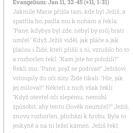
Evangelium: Jan 11, 32-45 (+11, 1-31)
Jakmile Marie přišla tam, kde byl Ježíš, a
spatřila ho, padla mu k nohám a řekla:
"Pane, kdybys byl zde, nebyl by můj bratr
umřel." Když Ježíš viděl, jak pláče a jak
pláčou i Židé, kteří přišli s ní, vzrušilo ho to
a rozhorlen řekl: "Kam jste ho položili?"
Řekli mu: "Pane, pojď se podívat!" Ježíšovi
vstoupily do očí slzy. Židé říkali: "Hle, jak
jej miloval!" Někteří z nich však řekli:
"Když otevřel oči slepému, nemohl
způsobit, aby tento člověk neumřel?" Ježíš,
znovu rozhorlen, přichází k hrobu. Byla to
jeskyně a na ní ležel kámen. Ježíš řekl: