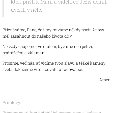
kteří přišli k Marii a viděli, co Ježíš učinil,
uvěřili v něho.
Přiznáváme, Pane, že i my míváme někdy pocit, že bys
měl zasáhnout do našeho života dřív.
Ne vždy chápeme tvé otálení, býváme netrpěliví,
podráždění a zklamaní.
Prosíme, veď nás, ať vidíme tvou slávu a těžké kameny
světa dokážeme vírou odvalit a radovat se.
Amen
Přímluvy:
Prosíme za ty, které přemáhá nemoc, únava, bolest a