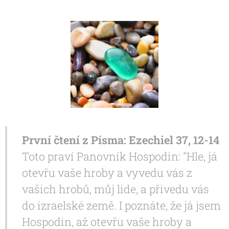
První čtení z Písma: Ezechiel 37, 12-14
Toto praví Panovník Hospodin: "Hle, já
otevřu vaše hroby a vyvedu vás z
vašich hrobů, můj lide, a přivedu vás
do izraelské země. I poznáte, že já jsem
Hospodin, až otevřu vaše hroby a