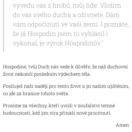
vyvedu vás z hrobů, můj lide. Vložím
do vás svého ducha a oživnete. Dám
vám odpočinutí ve vaší zemi. I poznáte,
že já Hospodin jsem to vyhlásil i
vykonal, je výrok Hospodinův."
Hospodine, tvůj Duch nás vede k důvěře, že náš duchovní
život nekončí posledním výdechem těla.
Posiluješ naši naději pro tento život a jsi našim ujištěním,
co jde za hranice tohoto světa.
Prosíme za všechny, kteří uvízli v zoufalství temné
budoucnosti, kéž jim víra přináší nové procitnutí.
Amen