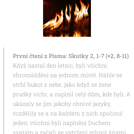
První čtení z Písma: Skutky 2, 1-7 (+2, 8-11)
Když nastal den letnic, byli všichni
shromážděni na jednom místě. Náhle se
strhl hukot z nebe, jako když se žene
prudký vichr, a naplnil celý dům, kde byli. A
ukázaly se jim jakoby ohnivé jazyky,
rozdělily se a na každém z nich spočinul
jeden; všichni byli naplněni Duchem
svatým a začali ve vytržení mluvit jinými