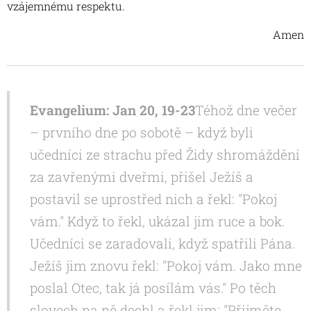
vzájemnému respektu.
Amen
Evangelium: Jan 20, 19-23
Téhož dne večer
– prvního dne po sobotě – když byli
učedníci ze strachu před Židy shromážděni
za zavřenými dveřmi, přišel Ježíš a
postavil se uprostřed nich a řekl: "Pokoj
vám." Když to řekl, ukázal jim ruce a bok.
Učedníci se zaradovali, když spatřili Pána.
Ježíš jim znovu řekl: "Pokoj vám. Jako mne
poslal Otec, tak já posílám vás." Po těch
slovech na ně dechl a řekl jim: "Přijměte