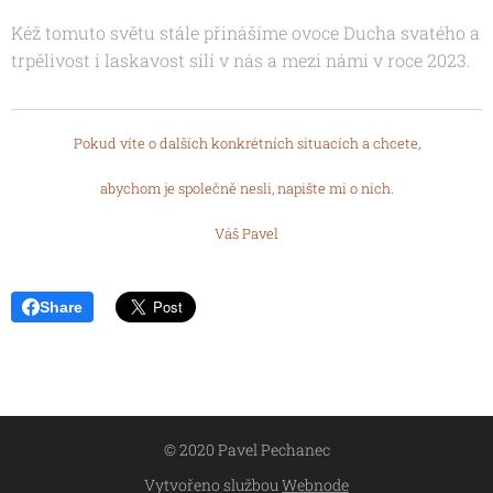
Kéž tomuto světu stále přinášíme ovoce
Ducha svatého a
trpělivost i laskavost sílí v nás a mezi námi v roce 2023.
Pokud víte o dalších konkrétních situacích a chcete,
abychom je společně nesli, napište mi o nich.
Váš Pavel
Share
© 2020 Pavel Pechanec
Vytvořeno službou
Webnode