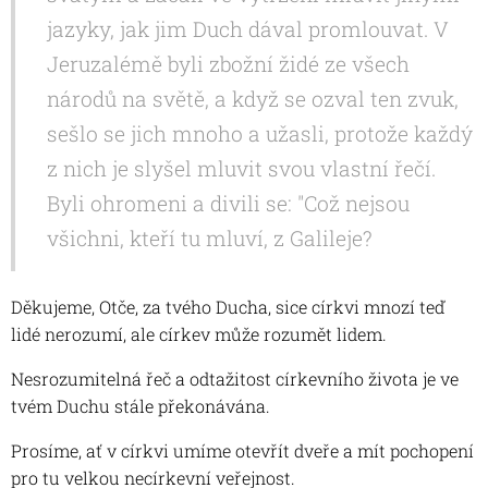
jazyky, jak jim Duch dával promlouvat. V
Jeruzalémě byli zbožní židé ze všech
národů na světě, a když se ozval ten zvuk,
sešlo se jich mnoho a užasli, protože každý
z nich je slyšel mluvit svou vlastní řečí.
Byli ohromeni a divili se: "Což nejsou
všichni, kteří tu mluví, z Galileje?
Děkujeme, Otče, za tvého Ducha, sice církvi mnozí teď
lidé nerozumí, ale církev může rozumět lidem.
Nesrozumitelná řeč a odtažitost církevního života je ve
tvém Duchu stále překonávána.
Prosíme, ať v církvi umíme otevřít dveře a mít pochopení
pro tu velkou necírkevní veřejnost.