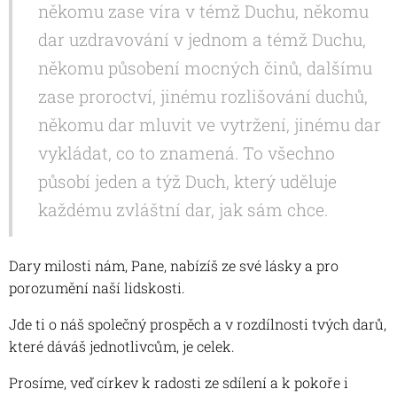
někomu zase víra v témž Duchu, někomu
dar uzdravování v jednom a témž Duchu,
někomu působení mocných činů, dalšímu
zase proroctví, jinému rozlišování duchů,
někomu dar mluvit ve vytržení, jinému dar
vykládat, co to znamená. To všechno
působí jeden a týž Duch, který uděluje
každému zvláštní dar, jak sám chce.
Dary milosti nám, Pane, nabízíš ze své lásky a pro
porozumění naší lidskosti.
Jde ti o náš společný prospěch a v rozdílnosti tvých darů,
které dáváš jednotlivcům, je celek.
Prosíme, veď církev k radosti ze sdílení a k pokoře i