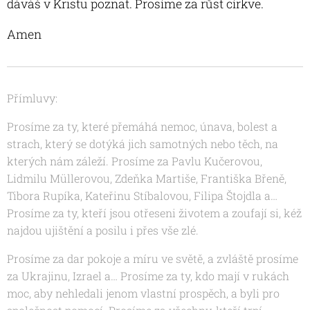
dáváš v Kristu poznat. Prosíme za růst církve.
Amen
Přímluvy:
Prosíme za ty, které přemáhá nemoc, únava, bolest a
strach, který se dotýká jich samotných nebo těch, na
kterých nám záleží. Prosíme za
Pavlu Kučerovou,
Lidmilu
Müllerovou, Zdeňka Martiše,
Františka Břeně,
Tibora Rupíka, Kateřinu Stíbalovou
, Filipa Štojdla a…
Prosíme za ty, kteří jsou otřeseni životem a zoufají si, kéž
najdou ujištění a posilu i přes vše zlé.
Prosíme za dar pokoje a míru ve světě, a zvláště prosíme
za Ukrajinu, Izrael a… Prosíme za ty, kdo mají v rukách
moc, aby nehledali jenom vlastní prospěch, a byli pro