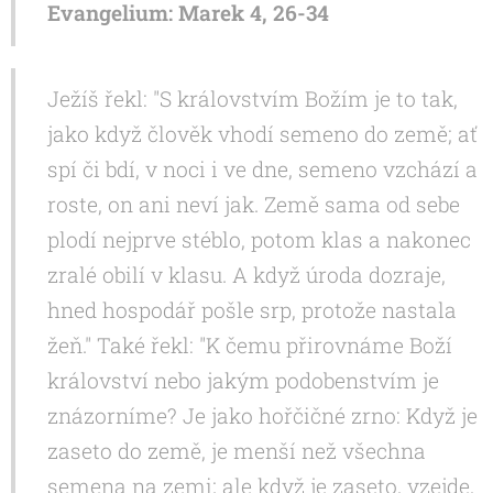
Evangelium: Marek 4, 26-34
Ježíš řekl: "S královstvím Božím je to tak,
jako když člověk vhodí semeno do země; ať
spí či bdí, v noci i ve dne, semeno vzchází a
roste, on ani neví jak. Země sama od sebe
plodí nejprve stéblo, potom klas a nakonec
zralé obilí v klasu. A když úroda dozraje,
hned hospodář pošle srp, protože nastala
žeň." Také řekl: "K čemu přirovnáme Boží
království nebo jakým podobenstvím je
znázorníme? Je jako hořčičné zrno: Když je
zaseto do země, je menší než všechna
semena na zemi; ale když je zaseto, vzejde,