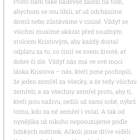
Proto nám také nadevše záleží na tom,
abychom se mu líbili, ať už odcházíme
domů nebo zůstáváme v cizině. Vždyť se
všichni musíme ukázat před soudným
stolcem Kristovým, aby každý dostal
odplatu za to, co činil ve svém životě, ať
dobré či zlé. Vždyť nás má ve své moci
láska Kristova – nás, kteří jsme pochopili,
že jeden zemřel za všecky, a že tedy všichni
zemřeli; a za všechny zemřel proto, aby ti,
kteří jsou naživu, nežili už sami sobě, nýbrž
tomu, kdo za ně zemřel i vstal. A tak od
nynějška už nikoho neposuzujeme podle
lidských měřítek. Ačkoli jsme dříve viděli