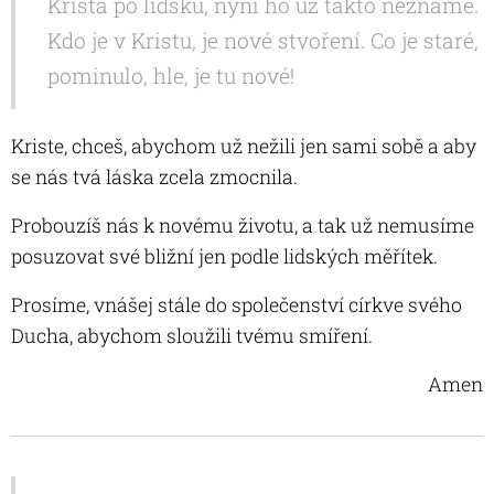
Krista po lidsku, nyní ho už takto neznáme.
Kdo je v Kristu, je nové stvoření. Co je staré,
pominulo, hle, je tu nové!
Kriste, chceš, abychom už nežili jen sami sobě a aby
se nás tvá láska zcela zmocnila.
Probouzíš nás k novému životu, a tak už nemusíme
posuzovat své bližní jen podle lidských měřítek.
Prosíme, vnášej stále do společenství církve svého
Ducha, abychom sloužili tvému smíření.
Amen