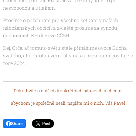
společnost pomocí. Prosíme za všechny, kteří trpí
nesvobodou a útlakem.
Prosíme o požehnání pro všechna setkání v našich
náboženských obcích a zvláště prosíme za synodu
duchovních KH diecéze CČSH.
Dej, Otče, ať tomuto světu stále přinášíme ovoce
Ducha
svatého, ať dobrota i věrnost v nás a mezi námi posiluje v
roce 2024.
Pokud víte o dalších konkrétních situacích a chcete,
abychom je společně nesli, napište mi o nich. Váš Pavel
Share