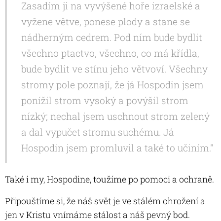
Zasadím ji na vyvýšené hoře izraelské a
vyžene větve, ponese plody a stane se
nádherným cedrem. Pod ním bude bydlit
všechno ptactvo, všechno, co má křídla,
bude bydlit ve stínu jeho větvoví. Všechny
stromy pole poznají, že já Hospodin jsem
ponížil strom vysoký a povýšil strom
nízký; nechal jsem uschnout strom zelený
a dal vypučet stromu suchému. Já
Hospodin jsem promluvil a také to učiním."
Také i my, Hospodine, toužíme po pomoci a ochraně.
Připouštíme si, že náš svět je ve stálém ohrožení a
jen v Kristu vnímáme stálost a náš pevný bod.