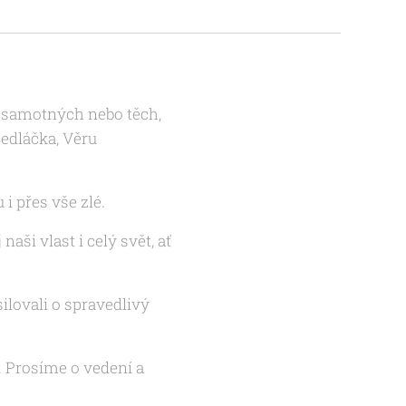
ch samotných nebo těch,
edláčka, Věru
 i přes vše zlé.
aši vlast i celý svět, ať
ilovali o spravedlivý
. Prosíme o vedení a