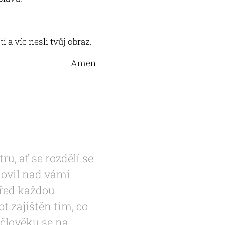
a víc nesli tvůj obraz.
Amen
u, ať se rozdělí se
novil nad vámi
před každou
t zajištěn tím, co
člověku se na