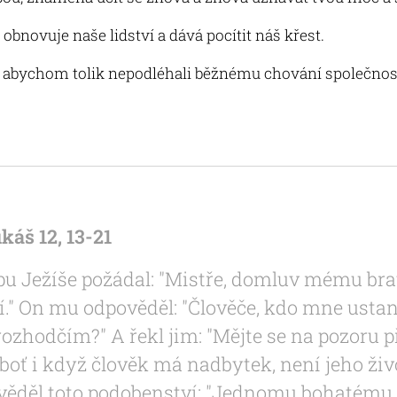
, obnovuje naše lidství a dává pocítit náš křest.
, abychom tolik nepodléhali běžnému chování společnosti 
áš 12, 13-21
u Ježíše požádal: "Mistře, domluv mému bratr
." On mu odpověděl: "Člověče, kdo mne usta
zhodčím?" A řekl jim: "Mějte se na pozoru 
boť i když člověk má nadbytek, není jeho živo
ověděl toto podobenství: "Jednomu bohatému 