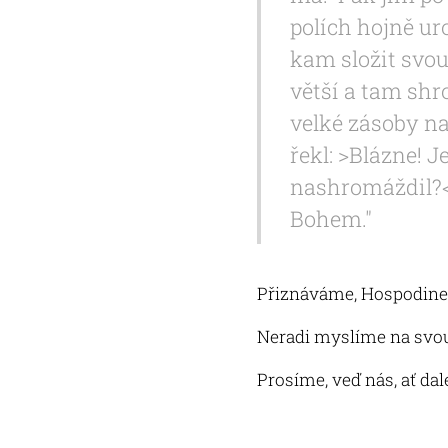
polích hojně ur
kam složit svou
větší a tam shr
velké zásoby na 
řekl: >Blázne! Je
nashromáždil?< 
Bohem."
Přiznáváme, Hospodine
Neradi myslíme na svou
Prosíme, veď nás, ať da