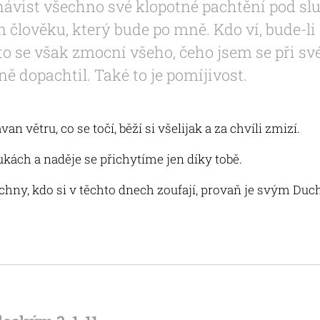
návist všechno své klopotné pachtění pod sl
 člověku, který bude po mně. Kdo ví, bude-l
o se však zmocní všeho, čeho jsem se při s
ě dopachtil. Také to je pomíjivost.
van větru, co se točí, běží si všelijak a za chvíli zmizí.
kách a naděje se přichytíme jen díky tobě.
hny, kdo si v těchto dnech zoufají, provaň je svým Duche