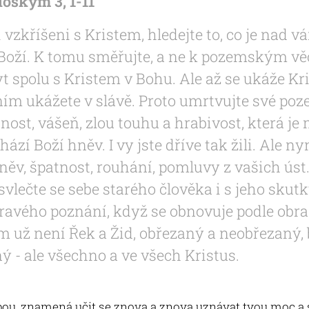
loským 3, 1-11
i vzkříšeni s Kristem, hledejte to, co je nad v
 Boží. K tomu směřujte, a ne k pozemským vě
yt spolu s Kristem v Bohu. Ale až se ukáže Kri
 ním ukážete v slávě. Proto umrtvujte své po
nost, vášeň, zlou touhu a hrabivost, která je
hází Boží hněv. I vy jste dříve tak žili. Ale n
hněv, špatnost, rouhání, pomluvy z vašich úst
svlečte se sebe starého člověka i s jeho skut
ravého poznání, když se obnovuje podle obr
om už není Řek a Žid, obřezaný a neobřezaný, 
ý - ale všechno a ve všech Kristus.
sebou, znamená učit se znova a znova uznávat tvou moc a 