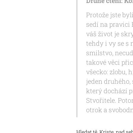
Druhé čtení: Ko
Protože jste byl
sedí na pravici
váš život je skr
tehdy i vy se s
smilstvo, necud
takové věci přic
všecko: zlobu, 
jeden druhého, 
který dochází p
Stvořitele. Pot
otrok a svobodn
Hledat tě, Kriste, nad 