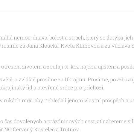
emáhá nemoc, únava, bolest a strach, který se dotýká ji
Prosíme za Jana Kloučka, Květu Klímovou a za Václava S
 otřeseni životem a zoufají si, kéž najdou ujištění a posilu
větě, a zvláště prosíme za Ukrajinu. Prosíme, povzbuzuj n
rajinský lid a otevřené srdce pro příchozí.
 v rukách moc, aby nehledali jenom vlastní prospěch a us
o čas dovolených a prázdninových cest, ať nabereme sil
or NO Červený Kostelec a Trutnov.