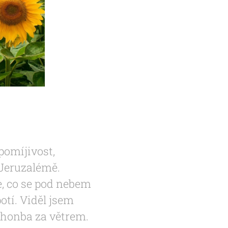
pomíjivost,
 Jeruzalémě.
, co se pod nebem
otí. Viděl jsem
a honba za větrem.