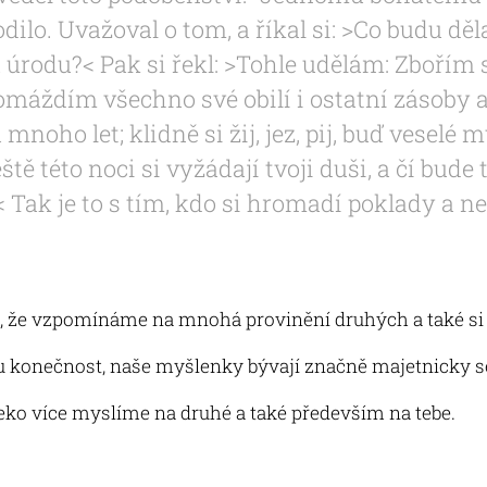
odilo. Uvažoval o tom, a říkal si: >Co budu d
 úrodu?< Pak si řekl: >Tohle udělám: Zbořím 
omáždím všechno své obilí i ostatní zásoby 
mnoho let; klidně si žij, jez, pij, buď veselé
ště této noci si vyžádají tvoji duši, a čí bude t
Tak je to s tím, kdo si hromadí poklady a n
, že vzpomínáme na mnohá provinění druhých a také si
 konečnost, naše myšlenky bývají značně majetnicky s
leko více myslíme na druhé a také především na tebe.