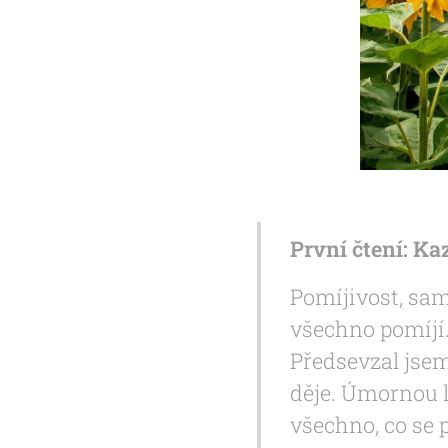
První čtení: Kaza
Pomíjivost, sam
všechno pomíjí.
Předsevzal jse
děje. Úmornou l
všechno, co se p