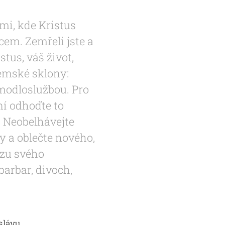
ámi, kde Kristus
cem. Zemřeli jste a
stus, váš život,
zemské sklony:
 modloslužbou. Pro
yní odhoďte to
. Neobelhávejte
ky a oblečte nového,
azu svého
barbar, divoch,
slávu.