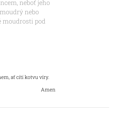
uncem, neboť jeho
i moudrý nebo
vé moudrosti pod
m, ať cítí kotvu víry.
Amen