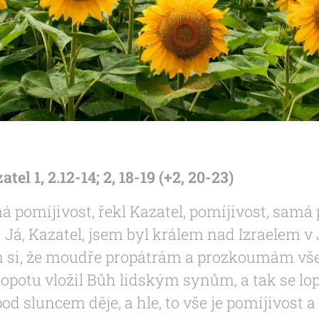
tel 1, 2.12-14; 2, 18-19 (+2, 20-23)
á pomíjivost, řekl Kazatel, pomíjivost, samá 
 Já, Kazatel, jsem byl králem nad Izraelem v
m si, že moudře propátrám a prozkoumám vše
opotu vložil Bůh lidským synům, a tak se lop
od sluncem děje, a hle, to vše je pomíjivost 