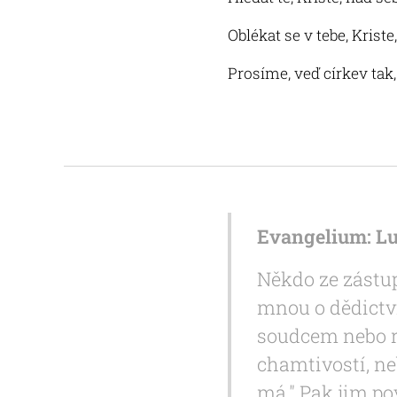
Oblékat se v tebe, Kriste
Prosíme, veď církev tak
Evangelium: Luk
Někdo ze zástup
mnou o dědictví
soudcem nebo ro
chamtivostí, ne
má." Pak jim p