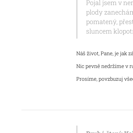
Pojal jsem v ne
plody zanechám
pomatený, přest
sluncem klopotn
Náš život, Pane, je jak zá
Nic pevně nedržíme v ru
Prosíme, povzbuzuj všec