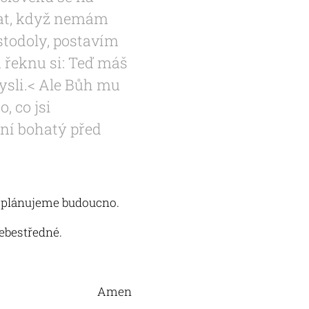
ělat, když nemám
stodoly, postavím
a řeknu si: Teď máš
 mysli.< Ale Bůh mu
o, co jsi
ení bohatý před
 plánujeme budoucno.
ebestředné.
Amen