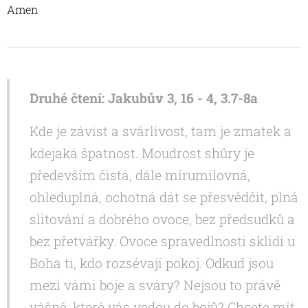
Amen
Druhé čtení: Jakubův 3, 16 - 4, 3.7-8a
Kde je závist a svárlivost, tam je zmatek a
kdejaká špatnost. Moudrost shůry je
především čistá, dále mírumilovná,
ohleduplná, ochotná dát se přesvědčit, plná
slitování a dobrého ovoce, bez předsudků a
bez přetvářky. Ovoce spravedlnosti sklidí u
Boha ti, kdo rozsévají pokoj. Odkud jsou
mezi vámi boje a sváry? Nejsou to právě
vášně, které vás vedou do bojů? Chcete mít,