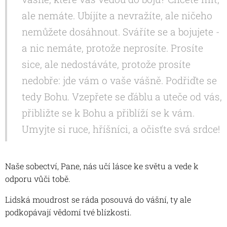
ale nemáte. Ubíjíte a nevražíte, ale ničeho
nemůžete dosáhnout. Sváříte se a bojujete -
a nic nemáte, protože neprosíte. Prosíte
sice, ale nedostáváte, protože prosíte
nedobře: jde vám o vaše vášně. Podřiďte se
tedy Bohu. Vzepřete se ďáblu a uteče od vás,
přibližte se k Bohu a přiblíží se k vám.
Umyjte si ruce, hříšníci, a očisťte svá srdce!
Naše sobectví, Pane, nás učí lásce ke světu a vede k
odporu vůči tobě.
Lidská moudrost se ráda posouvá do vášní, ty ale
podkopávají vědomí tvé blízkosti.