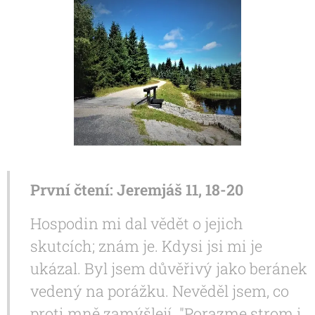
První čtení: Jeremjáš 11, 18-20
Hospodin mi dal vědět o jejich
skutcích; znám je. Kdysi jsi mi je
ukázal. Byl jsem důvěřivý jako beránek
vedený na porážku. Nevěděl jsem, co
proti mně zamýšlejí. "Porazme strom i