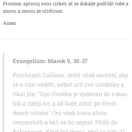
Prosíme, spravuj svou církev, ať se dokáže podřídit tobě a
znovu a znovu se očišťovat.
Amen
Evangelium: Marek 9, 30-37
Procházeli Galileou, Ježíš však nechtěl, aby
se o tom vědělo, neboť učil své učedníky a
říkal jim: "Syn člověka je vydáván do rukou
lidí a zabijí ho; a až bude zabit, po třech
dnech vstane." Oni však tomu slovu
nerozuměli a báli se ho zeptat. Přišli do
Kafarnaum. Když byl doma, ptal se jich: "O