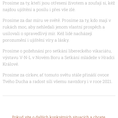
Prosíme za ty, kteří jsou otřeseni životem a zoufají si, kéž
najdou ujištění a posilu i přes vše zlé.
Prosíme za dar míru ve světě. Prosíme za ty, kdo mají v
rukách moc, aby nehledali jenom vlastní prospěch a
usilovali o spravedlivý mír. Kéž lidé nacházejí
porozumění i ujištění víry a lásky.
Prosíme o požehnání pro setkání libereckého vikariátu,
výstavu V-N-L v Novém Boru a Setkání mládeže v Hradci
Králové.
Prosíme za církev, ať tomuto světu stále přináší ovoce
Tvého Ducha a radost sílí všemu navzdory i v roce 2021.
Pokud víte o dalších konkrétních situacích a chcete,