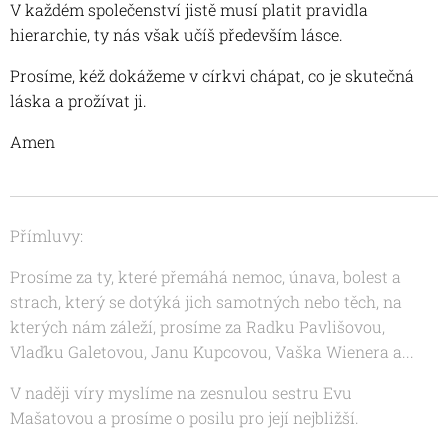
V každém společenství jistě musí platit pravidla
hierarchie, ty nás však učíš především lásce.
Prosíme, kéž dokážeme v církvi chápat, co je skutečná
láska a prožívat ji.
Amen
Přímluvy:
Prosíme za ty, které přemáhá nemoc, únava, bolest a
strach, který se dotýká jich samotných nebo těch, na
kterých nám záleží, prosíme za Radku Pavlišovou,
Vlaďku Galetovou, Janu Kupcovou, Vaška Wienera a...
V naději víry myslíme na zesnulou sestru Evu
Mašatovou a prosíme o posilu pro její nejbližší.