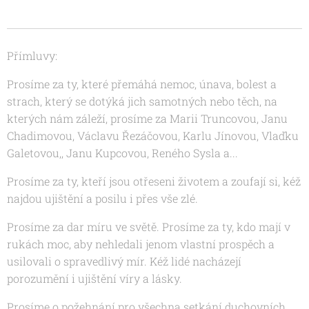
Přímluvy:
Prosíme za ty, které přemáhá nemoc, únava, bolest a
strach, který se dotýká jich samotných nebo těch, na
kterých nám záleží, prosíme za Marii Truncovou, Janu
Chadimovou, Václavu Řezáčovou, Karlu Jínovou, Vlaďku
Galetovou,, Janu Kupcovou, Reného Sysla a...
Prosíme za ty, kteří jsou otřeseni životem a zoufají si, kéž
najdou ujištění a posilu i přes vše zlé.
Prosíme za dar míru ve světě. Prosíme za ty, kdo mají v
rukách moc, aby nehledali jenom vlastní prospěch a
usilovali o spravedlivý mír. Kéž lidé nacházejí
porozumění i ujištění víry a lásky.
Prosíme o požehnání pro všechna setkání duchovních