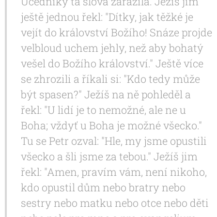
Učedníky ta slova zarazila. Ježíš jim
ještě jednou řekl: "Dítky, jak těžké je
vejít do království Božího! Snáze projde
velbloud uchem jehly, než aby bohatý
vešel do Božího království." Ještě více
se zhrozili a říkali si: "Kdo tedy může
být spasen?" Ježíš na ně pohleděl a
řekl: "U lidí je to nemožné, ale ne u
Boha; vždyť u Boha je možné všecko."
Tu se Petr ozval: "Hle, my jsme opustili
všecko a šli jsme za tebou." Ježíš jim
řekl: "Amen, pravím vám, není nikoho,
kdo opustil dům nebo bratry nebo
sestry nebo matku nebo otce nebo děti