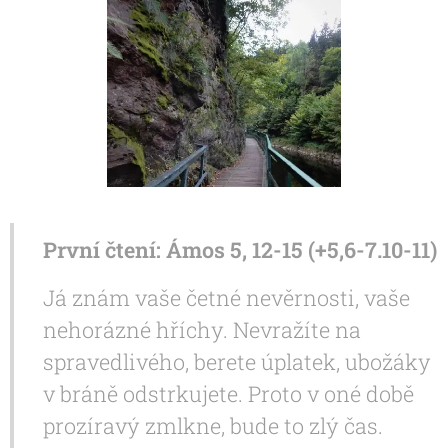
První čtení: Ámos 5, 12-15
(+
5,6-7.10-11)
Já znám vaše četné nevěrnosti, vaše
nehorázné hříchy. Nevražíte na
spravedlivého, berete úplatek, ubožáky
v bráně odstrkujete. Proto v oné době
prozíravý zmlkne, bude to zlý čas.