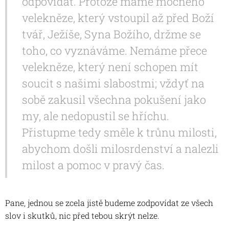
odpovídat. Protože máme mocného
velekněze, který vstoupil až před Boží
tvář, Ježíše, Syna Božího, držme se
toho, co vyznáváme. Nemáme přece
velekněze, který není schopen mít
soucit s našimi slabostmi; vždyť na
sobě zakusil všechna pokušení jako
my, ale nedopustil se hříchu.
Přistupme tedy směle k trůnu milosti,
abychom došli milosrdenství a nalezli
milost a pomoc v pravý čas.
Pane, jednou se zcela jistě budeme zodpovídat ze všech
slov i skutků, nic před tebou skrýt nelze.