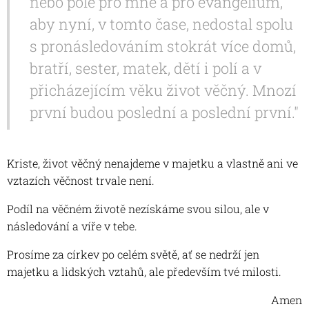
nebo pole pro mne a pro evangelium,
aby nyní, v tomto čase, nedostal spolu
s pronásledováním stokrát více domů,
bratří, sester, matek, dětí i polí a v
přicházejícím věku život věčný. Mnozí
první budou poslední a poslední první."
Kriste, život věčný nenajdeme v majetku a vlastně ani ve
vztazích věčnost trvale není.
Podíl na věčném životě nezískáme svou silou, ale v
následování a víře v tebe.
Prosíme za církev po celém světě, ať se nedrží jen
majetku a lidských vztahů, ale především tvé milosti.
Amen