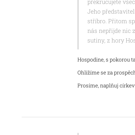
překrucujete všec
Jeho představitel
stříbro. Přitom s
nás nepřijde nic 
sutiny, z hory H
Hospodi
ne, s pokorou 
Ohlížíme se za prospěc
Prosíme, naplňuj círke