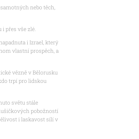
ch samotných nebo těch,
 i přes vše zlé.
napadnuta i Izrael, který
enom vlastní prospěch, a
tické vězně v Bělorusku
do trpí pro lidskou
uto světu stále
dušičkových pobožností
ivost i laskavost sílí v