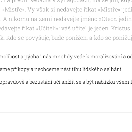
m »Mistře«. Vy však si nedávejte říkat »Mistře«: jed
ři. A nikomu na zemi nedávejte jméno »Otec«: jediný
dávejte říkat »Učiteli«: váš učitel je jeden, Kristus.
k. Kdo se povyšuje, bude ponížen, a kdo se ponižuj
amolibost a pýcha i nás mnohdy vede k moralizování a o
jeme příkopy a nechceme nést tíhu lidského selhání.
opravdově a bezustání učí snížit se a být nablízku všem 