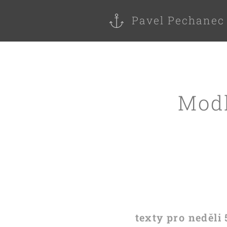
Pavel Pechanec
Modl
texty pro neděli 