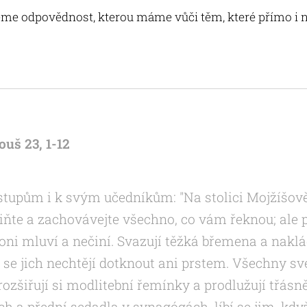
seme odpovědnost, kterou máme vůči těm, které přímo i
uš 23, 1-12
stupům i k svým učedníkům: "Na stolici Mojžíšově
čiňte a zachovávejte všechno, co vám řeknou; ale p
 oni mluví a nečiní. Svazují těžká břemena a naklá
se jich nechtějí dotknout ani prstem. Všechny své
: rozšiřují si modlitební řemínky a prodlužují třásn
h a přední sedadla v synagógách, líbí se jim, když 