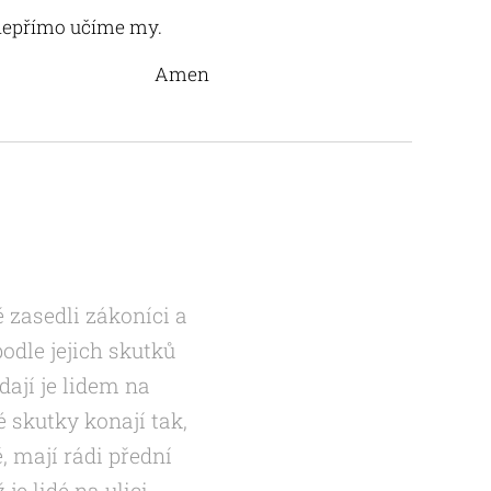
 nepřímo učíme my.
Amen
 zasedli zákoníci a
odle jejich skutků
dají je lidem na
 skutky konají tak,
ě, mají rádi přední
je lidé na ulici