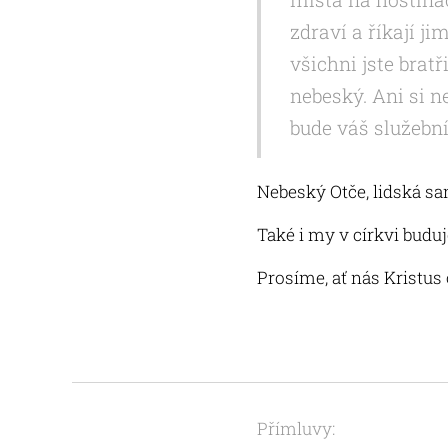
zdraví a říkají ji
všichni jste brat
nebeský. Ani si ne
bude váš služební
Nebeský Otče, lidská s
Také i my v církvi budu
Prosíme, ať nás Kristus 
Přímluvy: