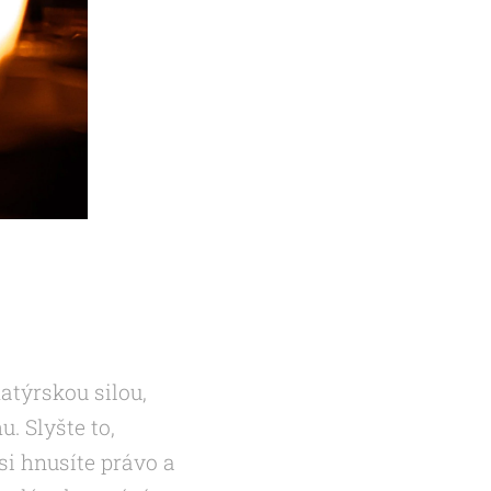
týrskou silou,
. Slyšte to,
si hnusíte právo a