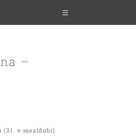
jna –
u (31. v mezidobí)