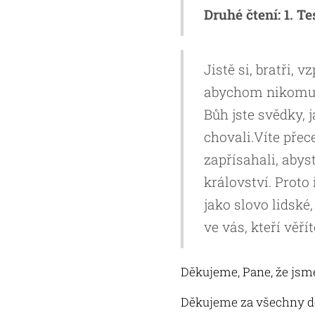
Druhé čtení: 1. T
Jistě si, bratři,
abychom nikomu z
Bůh jste svědky,
chovali.Víte přec
zapřísahali, abys
království. Proto
jako slovo lidské,
ve vás, kteří věřít
Děkujeme, Pane, že jsme
Děkujeme za všechny dobr