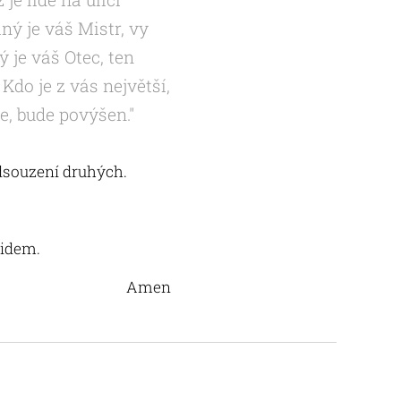
iný je váš Mistr, vy
 je váš Otec, ten
 Kdo je z vás největší,
e, bude povýšen."
dsouzení druhých.
lidem.
Amen