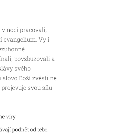
 v noci pracovali,
í evangelium. Vy i
bezúhonně
ínali, povzbuzovali a
 slávy svého
i slovo Boží zvěsti ne
 projevuje svou sílu
e víry.
ávají podnět od tebe.