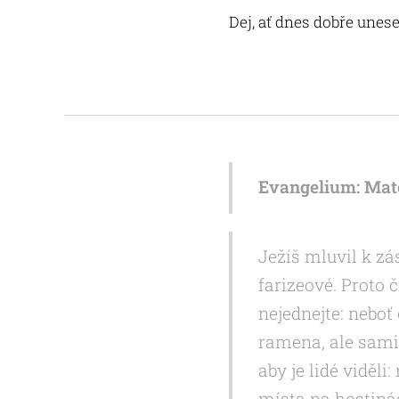
Dej, ať dnes dobře une
Evangelium: Mato
Ježíš mluvil k zá
farizeové. Proto 
nejednejte: neboť
ramena, ale sami 
aby je lidé viděli
místa na hostinác