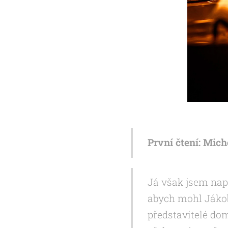
První čtení: Miche
Já však jsem nap
abych mohl Jákobo
představitelé dom