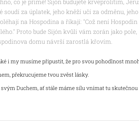
hno, co je přímé! Sijón budujete krveprolitím, Je
é soudí za úplatek, jeho kněží učí za odměnu, jeho
poléhají na Hospodina a říkají: "Což není Hospodi
zlého." Proto bude Sijón kvůli vám zorán jako pole
ospodinova domu návrší zarostlá křovím.
také i my musíme připustit, že pro svou pohodlnost mno
hem, překrucujeme tvou zvěst lásky.
v svým Duchem, ať stále máme sílu vnímat tu skutečnou 