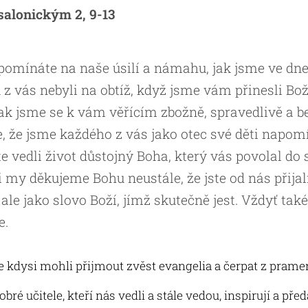
esalonickým 2, 9-13
 vzpomínáte na naše úsilí a námahu, jak jsme ve dne
 vás nebyli na obtíž, když jsme vám přinesli Bož
 jak jsme se k vám věřícím zbožně, spravedlivě a 
e, že jsme každého z vás jako otec své děti napom
te vedli život důstojný Boha, který vás povolal do
 i my děkujeme Bohu neustále, že jste od nás přijal
 ale jako slovo Boží, jímž skutečně jest. Vždyť také
e.
 kdysi mohli přijmout zvěst evangelia a čerpat z pramen
é učitele, kteří nás vedli a stále vedou, inspirují a před