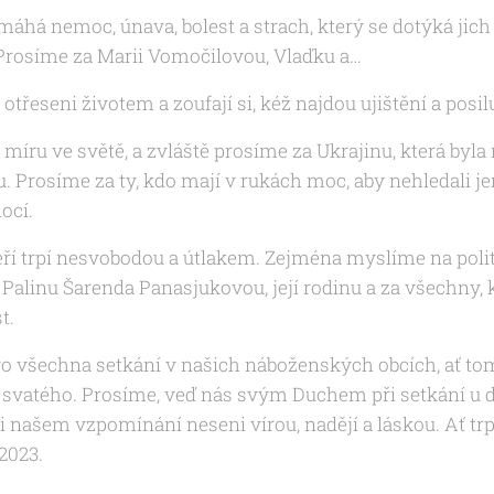
emáhá nemoc, únava, bolest a strach, který se dotýká ji
 Prosíme za
Marii Vomočilovou, Vlaďku a
…
 otřeseni životem a zoufají si, kéž najdou ujištění a posilu
míru ve světě, a zvláště prosíme za Ukrajinu, která byla 
u. Prosíme za ty, kdo mají v rukách moc, aby nehledali j
ocí.
eří trpí nesvobodou a útlakem. Zejména myslíme na poli
a
Palinu Šarenda Panasjukovou, její rodinu a za všechny, k
t.
o všechna setkání v našich náboženských obcích, ať tom
svatého. Prosíme, veď nás svým Duchem při setkání u 
i našem vzpomínání neseni vírou, nadějí a láskou. Ať trpěl
2023.