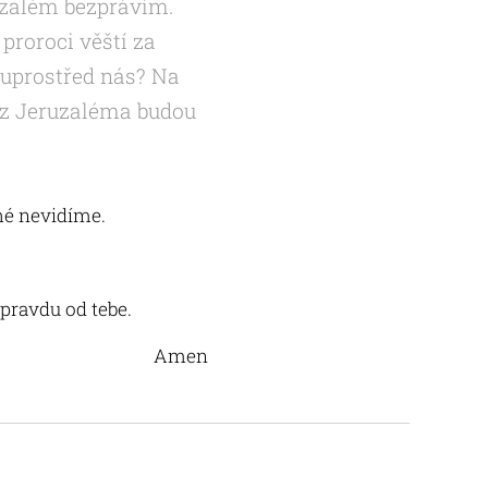
ruzalém bezprávím.
 proroci věští za
n uprostřed nás? Na
, z Jeruzaléma budou
hé nevidíme.
pravdu od tebe.
Amen