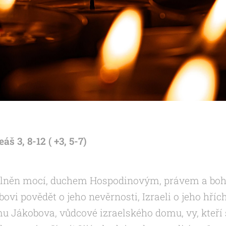
áš 3, 8-12 ( +3, 5-7)
lněn mocí, duchem Hospodinovým, právem a boha
vi povědět o jeho nevěrnosti, Izraeli o jeho hříchu
u Jákobova, vůdcové izraelského domu, vy, kteří 