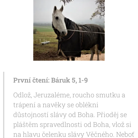
První čtení: Báruk 5, 1-9
Odlož, Jeruzaléme, roucho smutku a
trápení a navěky se oblékni
důstojností slávy od Boha. Přioděj se
pláštěm spravedlnosti od Boha, vlož si
na hlavu čelenku slávy Věčného. Neboť