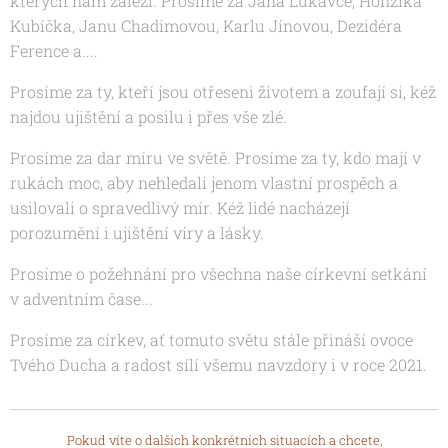
kterých nám záleží. Prosíme za Jana Lukavce, Honzíka
Kubíčka, Janu Chadimovou, Karlu Jínovou,
Dezidéra
Ference a....
Prosíme za ty, kteří jsou otřeseni životem a zoufají si, kéž
najdou ujištění a posilu i přes vše zlé.
Prosíme za dar míru ve světě. Prosíme za ty, kdo mají v
rukách moc, aby nehledali jenom vlastní prospěch a
usilovali o spravedlivý mír. Kéž lidé nacházejí
porozumění i ujištění víry a lásky.
Prosíme o požehnání pro všechna naše církevní setkání
v adventním čase...
Prosíme za církev, ať tomuto světu stále přináší ovoce
Tvého Ducha a radost sílí všemu navzdory i v roce 2021.
Pokud víte o dalších konkrétních situacích a chcete,