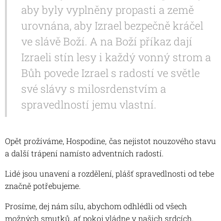
aby byly vyplněny propasti a země
urovnána, aby Izrael bezpečně kráčel
ve slávě Boží. A na Boží příkaz dají
Izraeli stín lesy i každý vonný strom a
Bůh povede Izrael s radostí ve světle
své slávy s milosrdenstvím a
spravedlností jemu vlastní.
Opět prožíváme, Hospodine, čas nejistot nouzového stavu
a další trápení namísto adventních radostí.
Lidé jsou unavení a rozdělení, plášť spravedlnosti od tebe
značně potřebujeme.
Prosíme, dej nám sílu, abychom odhlédli od všech
možných smutků, ať pokoj vládne v našich srdcích.