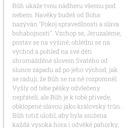
Bůh ukáže tvou nádheru všemu pod
nebem. Navěky budeš od Boha
nazýván "Pokoj spravedlnosti a sláva
bohabojnosti". Vzchop se, Jeruzaléme,
postav se na výšině, ohlédni se na
východ a pohleď na své děti
shromážděné slovem Svatého od
slunce západu až po jeho východ, jak
se radují, že Bůh se na ně rozpomněl.
Vyšly od tebe pěšky odvlečeny
nepřáteli, ale Bůh je k tobě přivede,
obklopené slávou jako královský trůn.
Bůh totiž uložil, aby byla snížena
každá vysoká hora i odvěké pahorky,