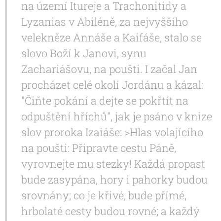
na území Itureje a Trachonitidy a
Lyzanias v Abiléně, za nejvyššího
velekněze Annáše a Kaifáše, stalo se
slovo Boží k Janovi, synu
Zachariášovu, na poušti. I začal Jan
procházet celé okolí Jordánu a kázal:
"Čiňte pokání a dejte se pokřtít na
odpuštění hříchů", jak je psáno v knize
slov proroka Izaiáše: >Hlas volajícího
na poušti: Připravte cestu Páně,
vyrovnejte mu stezky! Každá propast
bude zasypána, hory i pahorky budou
srovnány; co je křivé, bude přímé,
hrbolaté cesty budou rovné; a každý