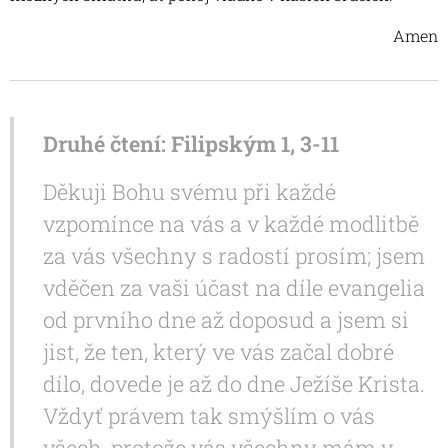
Amen
Druhé čtení: Filipským 1, 3-11
Děkuji Bohu svému při každé
vzpomínce na vás a v každé modlitbě
za vás všechny s radostí prosím; jsem
vděčen za vaši účast na díle evangelia
od prvního dne až doposud a jsem si
jist, že ten, který ve vás začal dobré
dílo, dovede je až do dne Ježíše Krista.
Vždyť právem tak smýšlím o vás
všech, protože vás všechny mám v