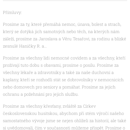
Přímluvy:
Prosíme za ty, které přemáhá nemoc, únava, bolest a strach,
který se dotýká jich samotných nebo těch, na kterých nám
záleží, prosíme za Jaroslava a Věru Tesařovi, za rodinu a blízké
zesnulé Haničky R. a...
Prosíme za všechny lidi nemocné covidem a za všechny, kteří
prožívají tuto dobu s obavami, prosíme o posilu. Prosíme za
všechny lékaře a zdravotníky a také za naše duchovní a
kaplany, kteří se rozhodli stát se dobrovolníky v nemocnicích
nebo domovech pro seniory a pomáhat. Prosíme za jejich
ochranu a požehnání pro jejich službu.
Prosíme za všechny křesťany, zvláště za Církev
československou husitskou, abychom při stém výročí našeho
samostatného vývoje jsme se nejen ohlíželi za historií, ale také
si uvědomovali, čím v současnosti můžeme přispět. Prosíme o