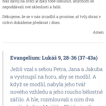
Náš závoj na srdci je díky tobě odsunut, abychom se
nepoddávali své skleslosti a falši.
Děkujeme, že se v nás zrcadlíš a prosíme, ať tvůj obraz v
církvi dokážeme předávat i dnes.
Amen
Evangelium: Lukáš 9, 28-36 (37-43a)
Ježíš vzal s sebou Petra, Jana a Jakuba
a vystoupil na horu, aby se modlil. A
když se modlil, nabyla jeho tvář
nového vzhledu a jeho roucho bělostně
zářilo. A hle, rozmlouvali s ním dva