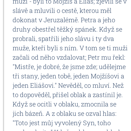
muži - byli to Mojžíš a Eliáš; zjevili se v
slávě a mluvili o cestě, kterou měl
dokonat v Jeruzalémě. Petra a jeho
druhy obestřel těžký spánek. Když se
probrali, spatřili jeho slávu i ty dva
muže, kteří byli s ním. V tom se ti muži
začali od něho vzdalovat; Petr mu řekl:
"Mistře, je dobré, že jsme zde; udělejme
tři stany, jeden tobě, jeden Mojžíšovi a
jeden Eliášovi." Nevěděl, co mluví. Než
to dopověděl, přišel oblak a zastínil je.
Když se ocitli v oblaku, zmocnila se
jich bázeň. A z oblaku se ozval hlas:
"Toto jest můj vyvolený Syn, toho