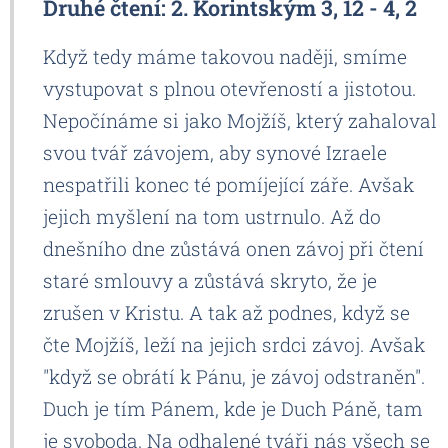
Druhé čtení: 2. Korintským 3, 12 - 4, 2
Když tedy máme takovou naději, smíme
vystupovat s plnou otevřeností a jistotou.
Nepočínáme si jako Mojžíš, který zahaloval
svou tvář závojem, aby synové Izraele
nespatřili konec té pomíjející záře. Avšak
jejich myšlení na tom ustrnulo. Až do
dnešního dne zůstává onen závoj při čtení
staré smlouvy a zůstává skryto, že je
zrušen v Kristu. A tak až podnes, když se
čte Mojžíš, leží na jejich srdci závoj. Avšak
"když se obrátí k Pánu, je závoj odstraněn".
Duch je tím Pánem, kde je Duch Páně, tam
je svoboda. Na odhalené tváři nás všech se