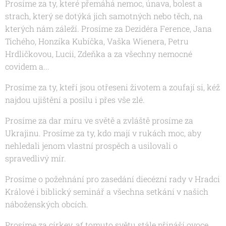
Prosíme za ty, které přemáhá nemoc, únava, bolest a
strach, který se dotýká jich samotných nebo těch, na
kterých nám záleží. Prosíme za
Dezidéra Ference,
Jana
Tichého, Honzíka Kubíčka, Vaška Wienera, Petru
Hrdličkovou, Lucii, Zdeňka a za všechny nemocné
covidem a...
Prosíme za ty, kteří jsou otřeseni životem a zoufají si, kéž
najdou ujištění a posilu i přes vše zlé.
Prosíme za dar míru ve světě a zvláště prosíme za
Ukrajinu. Prosíme za ty, kdo mají v rukách moc, aby
nehledali jenom vlastní prospěch a usilovali o
spravedlivý mír.
Prosíme o požehnání pro zasedání diecézní rady v Hradci
Králové i biblický seminář a všechna setkání v našich
náboženských obcích.
Prosíme za církev, ať tomuto světu stále přináší ovoce