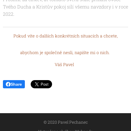
Tvého Ducha a Kristův pokoj sílí všemu navzdory i v roce
2022.
Pokud víte o dalších konkrétních situacích a chcete,
abychom je společně nesli, napište mi o nich.
Váš Pavel
Share
© 2020 Pavel Pechanec