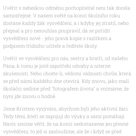
Uvěřit v nebeskou odměnu pochopitelně není tak docela
samozřejmé. V našem světě na konci školního roku
dostane každý žák vysvědčení, a i kdyby jej ztratil, nebo
přepsal a pro nesouhlas poupravil, dá se pořídit
vysvědčení nové - jeho pravá kopie s razítkem a
podpisem třídního učitele a ředitele školy.
Uvěřit ve vysvědčení pro nás, sestry a bratři, od našeho
Pána, k tomu je jistě zapotřebí odvahy a niterné
zkušenosti. Nebo chcete-li, vědomí vážnosti chvíle, která
se před námi každého dne otevírá. Kdy znovu, jako malí
školáčci sedíme před "fotografem života" a vnímáme, že
nyní jde znovu o hodně.
Jsme Kristem vyzýváni, abychom byli jeho aktivní žáci.
Tedy těmi, kteří se zapojují do výuky a sami pomáhají.
Navíc smíme věřit, že na konci nedostaneme jen přesné
vysvědčení, to jež si zasloužíme, ale že i když se před