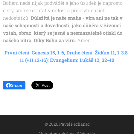
Bohem nedá nijak podvádět a jeho úsudek je naprosto
čistý, smíme doufat v milost a překrytí našich
nedostatků.
Důležitá je naše snaha - víra ani ne tak v
naše schopnosti a dovednosti, jako důvěra v živoucí
vztah, obraz, který se jasně a nesmazatelně otiskl do
našeho nitra. Díky Bohu za víru.
Amen
První čtení: Genesis 15, 1-6; Druhé čtení: Židům 11, 1-3.8-
11 (+11,12-16); Evangelium: Lukáš 12, 32-40
Share
© 2020 Pavel Pechanec
Vytvořeno službou
Webnode