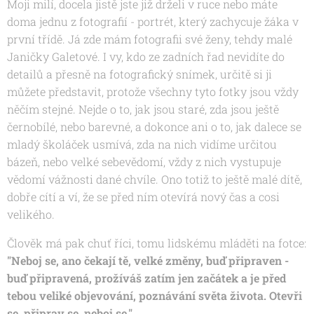
Moji milí, docela jistě jste již drželi v ruce nebo máte
doma jednu z fotografií - portrét, který zachycuje žáka v
první třídě. Já zde mám fotografii své ženy, tehdy malé
Janičky Galetové. I vy, kdo ze zadních řad nevidíte do
detailů a přesně na fotografický snímek, určitě si ji
můžete představit, protože všechny tyto fotky jsou vždy
něčím stejné. Nejde o to, jak jsou staré, zda jsou ještě
černobílé, nebo barevné, a dokonce ani o to, jak dalece se
mladý školáček usmívá, zda na nich vidíme určitou
bázeň, nebo velké sebevědomí, vždy z nich vystupuje
vědomí vážnosti dané chvíle. Ono totiž to ještě malé dítě,
dobře cítí a ví, že se před ním otevírá nový čas a cosi
velikého.
Člověk má pak chuť říci, tomu lidskému mláděti na fotce:
"Neboj se, ano čekají tě, velké změny, buď připraven -
buď připravená, prožíváš zatím jen začátek a je před
tebou veliké objevování, poznávání světa života. Otevři
se, připrav se, neboj se."