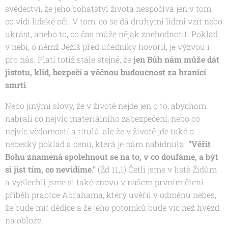
svědectví, že jeho bohatství života nespočívá jen v tom,
co vidí lidské oči. V tom, co se dá druhými lidmi vzít nebo
ukrást, anebo to, co čas může nějak znehodnotit. Poklad
v nebi, o němž Ježíš před učedníky hovořil, je výzvou i
pro nás. Platí totiž stále stejně, že
jen Bůh nám může dát
jistotu, klid, bezpečí a věčnou budoucnost za hranicí
smrti
.
Nebo jinými slovy, že v životě nejde jen o to, abychom
nabrali co nejvíc materiálního zabezpečení, nebo co
nejvíc vědomostí a titulů, ale že v životě jde také o
nebeský poklad a cenu, která je nám nabídnuta.
"
Věřit
Bohu znamená spolehnout se na to, v co doufáme, a být
si jist tím, co nevidíme."
(Žd 11,1)
Četli jsme v listě Židům
a vyslechli jsme si také znovu v našem prvním čtení
příběh praotce Abrahama, který uvěřil v odměnu nebes,
že bude mít dědice a že jeho potomků bude víc než hvězd
na obloze.