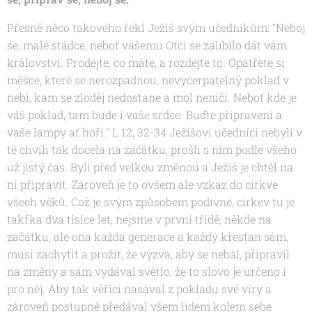
Přesně něco takového řekl Ježíš svým učedníkům:
"Neboj
se, malé stádce, neboť vašemu Otci se zalíbilo dát vám
království. Prodejte, co máte, a rozdejte to. Opatřete si
měšce, které se nerozpadnou, nevyčerpatelný poklad v
nebi, kam se zloděj nedostane a mol neničí. Neboť kde je
váš poklad, tam bude i vaše srdce. Buďte připraveni a
vaše lampy ať hoří." L 12, 32-34
Ježíšovi učedníci nebyli v
té chvíli tak docela na začátku, prošli s ním podle všeho
už jistý čas. Byli před velkou změnou a Ježíš je chtěl na
ni připravit. Zároveň je to ovšem ale vzkaz do církve
všech věků. Což je svým způsobem podivné, církev tu je
takřka dva tisíce let, nejsme v první třídě, někde na
začátku, ale ona každá generace a každý křesťan sám,
musí zachytit a prožít, že výzva, aby se nebál, připravil
na změny a sám vydával světlo, že to slovo je určeno i
pro něj. Aby tak věřící nasával z pokladu své víry a
zároveň postupně předával všem lidem kolem sebe