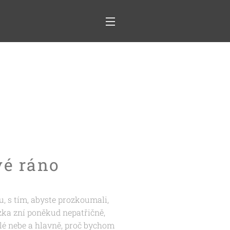
vé ráno
u, s tím, abyste prozkoumali,
zka zní poněkud nepatřičně,
lé nebe a hlavně, proč bychom