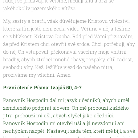
raději se přidávají k většině, hledají sílu a drží se
jakéhokoliv pozemského vítěze.
My, sestry a bratři, však důvěřujeme Kristovu vítězství,
které zatím ještě není zcela vidět. Věříme v něj a těšíme
se z blízkosti Kristova Ducha. Rád před Vámi přiznávám,
že před Kristem chci otevřít své srdce. Chci, potřebuji, aby
do něj On vstupoval, překonával všechny moje vnitřní
hradby, abych ztrácel mnohé obavy, rozpaky, cítil radost,
svobodu víry. Kéž Ježíšův vjezd do našeho nitra,
prožíváme my všichni. Amen
První čtení z Písma: Izajáš 50, 4-7
Panovník Hospodin dal mi jazyk učedníků, abych uměl
zemdleného podpírat slovem. On mě probouzí každého
jitra, probouzí mi uši, abych slyšel jako učedníci.
Panovník Hospodin mi otevřel uši a já nevzdoruji ani
neuhýbám nazpět. Nastavuji záda těm, kteří mě bijí, a své