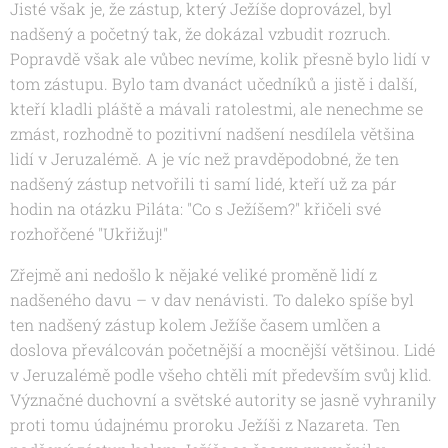
Jisté však je, že zástup, který Ježíše doprovázel, byl
nadšený a početný tak, že dokázal vzbudit rozruch.
Popravdě však ale vůbec nevíme, kolik přesně bylo lidí v
tom zástupu. Bylo tam dvanáct učedníků a jistě i další,
kteří kladli pláště a mávali ratolestmi, ale nenechme se
zmást, rozhodně to pozitivní nadšení nesdílela většina
lidí v Jeruzalémě. A je víc než pravděpodobné, že ten
nadšený zástup netvořili ti samí lidé, kteří už za pár
hodin na otázku Piláta: "Co s Ježíšem?" křičeli své
rozhořčené "Ukřižuj!"
Zřejmě ani nedošlo k nějaké veliké proměně lidí z
nadšeného davu – v dav nenávisti. To daleko spíše byl
ten nadšený zástup kolem Ježíše časem umlčen a
doslova převálcován početnější a mocnější většinou. Lidé
v Jeruzalémě podle všeho chtěli mít především svůj klid.
Význačné duchovní a světské autority se jasně vyhranily
proti tomu údajnému proroku Ježíši z Nazareta. Ten