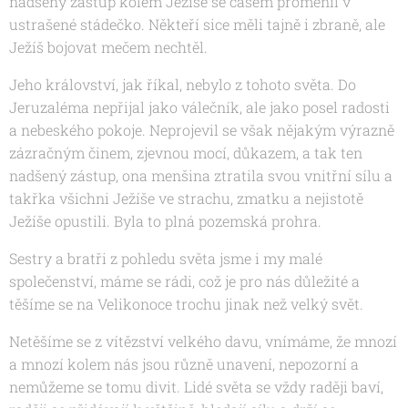
nadšený zástup kolem Ježíše se časem proměnil v
ustrašené stádečko. Někteří sice měli tajně i zbraně, ale
Ježíš bojovat mečem nechtěl.
Jeho království, jak říkal, nebylo z tohoto světa. Do
Jeruzaléma nepřijal jako válečník, ale jako posel radosti
a nebeského pokoje. Neprojevil se však nějakým výrazně
zázračným činem, zjevnou mocí, důkazem, a tak ten
nadšený zástup, ona menšina ztratila svou vnitřní sílu a
takřka všichni Ježíše ve strachu, zmatku a nejistotě
Ježíše opustili. Byla to plná pozemská prohra.
Sestry a bratři z pohledu světa jsme i my malé
společenství, máme se rádi, což je pro nás důležité a
těšíme se na Velikonoce trochu jinak než velký svět.
Netěšíme se z vítězství velkého davu, vnímáme, že mnozí
a mnozí kolem nás jsou různě unavení, nepozorní a
nemůžeme se tomu divit. Lidé světa se vždy raději baví,