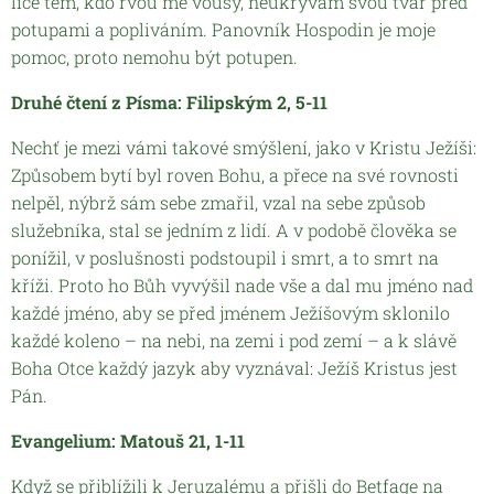
líce těm, kdo rvou mé vousy, neukrývám svou tvář před
potupami a popliváním. Panovník Hospodin je moje
pomoc, proto nemohu být potupen.
Druhé čtení z Písma: Filipským 2, 5-11
Nechť je mezi vámi takové smýšlení, jako v Kristu Ježíši:
Způsobem bytí byl roven Bohu, a přece na své rovnosti
nelpěl, nýbrž sám sebe zmařil, vzal na sebe způsob
služebníka, stal se jedním z lidí. A v podobě člověka se
ponížil, v poslušnosti podstoupil i smrt, a to smrt na
kříži. Proto ho Bůh vyvýšil nade vše a dal mu jméno nad
každé jméno, aby se před jménem Ježíšovým sklonilo
každé koleno – na nebi, na zemi i pod zemí – a k slávě
Boha Otce každý jazyk aby vyznával: Ježíš Kristus jest
Pán.
Evangelium: Matouš 21, 1-11
Když se přiblížili k Jeruzalému a přišli do Betfage na