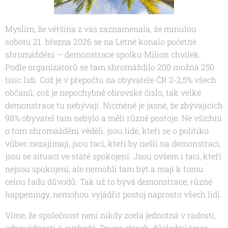
Myslím, že většina z vás zaznamenala, že minulou
sobotu 21. března 2026 se na Letné konalo početné
shromáždění – demonstrace spolku Milion chvilek.
Podle organizátorů se tam shromáždilo 200 možná 250
tisíc lidí. Což je v přepočtu na obyvatele ČR 2-2,5% všech
občanů, což je nepochybně obrovské číslo, tak velké
demonstrace tu nebývají. Nicméně je jasné, že zbývajících
98% obyvatel tam nebylo a měli různé postoje. Ne všichni
o tom shromáždění věděli, jsou lidé, kteří se o politiku
vůbec nezajímají, jsou tací, kteří by nešli na demonstraci,
jsou se situací ve státě spokojení. Jsou ovšem i tací, kteří
nejsou spokojení, ale nemohli tam být a mají k tomu
celou řadu důvodů. Tak už to bývá demonstrace, různé
happeningy, nemohou vyjádřit postoj naprosto všech lidí.
Víme, že společnost není nikdy zcela jednotná v radosti,
odpovědnosti a svobodě. Pouze strach, důsledný teror