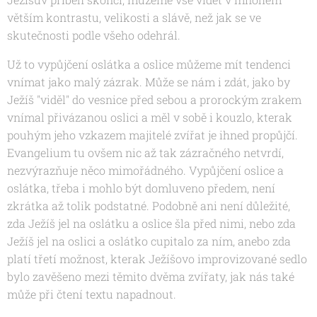
větším kontrastu, velikosti a slávě, než jak se ve
skutečnosti podle všeho odehrál.
Už to vypůjčení oslátka a oslice můžeme mít tendenci
vnímat jako malý zázrak. Může se nám i zdát, jako by
Ježíš "viděl" do vesnice před sebou a prorockým zrakem
vnímal přivázanou oslici a měl v sobě i kouzlo, kterak
pouhým jeho vzkazem majitelé zvířat je ihned propůjčí.
Evangelium tu ovšem nic až tak zázračného netvrdí,
nezvýrazňuje něco mimořádného. Vypůjčení oslice a
oslátka, třeba i mohlo být domluveno předem, není
zkrátka až tolik podstatné. Podobně ani není důležité,
zda Ježíš jel na oslátku a oslice šla před nimi, nebo zda
Ježíš jel na oslici a oslátko cupitalo za ním, anebo zda
platí třetí možnost, kterak Ježíšovo improvizované sedlo
bylo zavěšeno mezi těmito dvěma zvířaty, jak nás také
může při čtení textu napadnout.