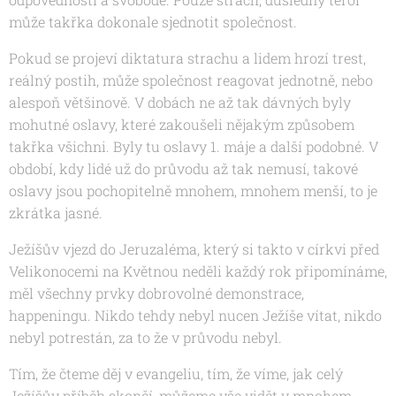
může takřka dokonale sjednotit společnost.
Pokud se projeví diktatura strachu a lidem hrozí trest,
reálný postih, může společnost reagovat jednotně, nebo
alespoň většinově. V dobách ne až tak dávných byly
mohutné oslavy, které zakoušeli nějakým způsobem
takřka všichni. Byly tu oslavy 1. máje a další podobné. V
období, kdy lidé už do průvodu až tak nemusí, takové
oslavy jsou pochopitelně mnohem, mnohem menší, to je
zkrátka jasné.
Ježíšův vjezd do Jeruzaléma, který si takto v církvi před
Velikonocemi na Květnou neděli každý rok připomínáme,
měl všechny prvky dobrovolné demonstrace,
happeningu. Nikdo tehdy nebyl nucen Ježíše vítat, nikdo
nebyl potrestán, za to že v průvodu nebyl.
Tím, že čteme děj v evangeliu, tím, že víme, jak celý
Ježíšův příběh skončí, můžeme vše vidět v mnohem