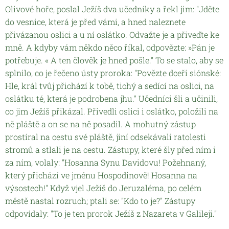
Olivové hoře, poslal Ježíš dva učedníky a řekl jim: "Jděte
do vesnice, která je před vámi, a hned naleznete
přivázanou oslici a u ní oslátko. Odvažte je a přiveďte ke
mně. A kdyby vám někdo něco říkal, odpovězte: »Pán je
potřebuje. « A ten člověk je hned pošle." To se stalo, aby se
splnilo, co je řečeno ústy proroka: "Povězte dceři siónské:
Hle, král tvůj přichází k tobě, tichý a sedící na oslici, na
oslátku té, která je podrobena jhu." Učedníci šli a učinili,
co jim Ježíš přikázal. Přivedli oslici i oslátko, položili na
ně pláště a on se na ně posadil. A mohutný zástup
prostíral na cestu své pláště, jiní odsekávali ratolesti
stromů a stlali je na cestu. Zástupy, které šly před ním i
za ním, volaly: "Hosanna Synu Davidovu! Požehnaný,
který přichází ve jménu Hospodinově! Hosanna na
výsostech!" Když vjel Ježíš do Jeruzaléma, po celém
městě nastal rozruch; ptali se: "Kdo to je?" Zástupy
odpovídaly: "To je ten prorok Ježíš z Nazareta v Galileji."