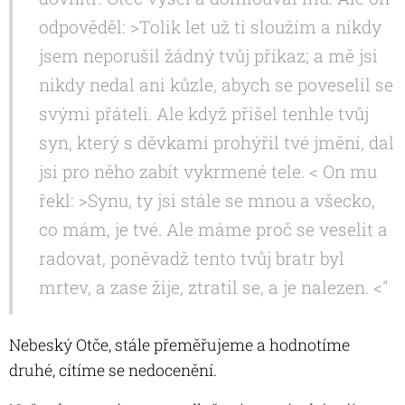
odpověděl: >Tolik let už ti sloužím a nikdy
jsem neporušil žádný tvůj příkaz; a mě jsi
nikdy nedal ani kůzle, abych se poveselil se
svými přáteli. Ale když přišel tenhle tvůj
syn, který s děvkami prohýřil tvé jmění, dal
jsi pro něho zabít vykrmené tele. < On mu
řekl: >Synu, ty jsi stále se mnou a všecko,
co mám, je tvé. Ale máme proč se veselit a
radovat, poněvadž tento tvůj bratr byl
mrtev, a zase žije, ztratil se, a je nalezen. <"
Nebeský Otče, stále přeměřujeme a hodnotíme
druhé, cítíme se nedocenění.