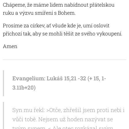
Chápeme, že máme lidem nabídnout přátelskou
ruku a výzvu smíření s Bohem.
Prosíme za církev, ať všude kde je, umí oslovit
příchozí tak, aby se mohli těšit ze svého vykoupení.
Amen
Evangelium: Lukáš 15,21 -32 (+ 15, 1-
3.11b+20)
Syn mu řekl: >Otče, zhřešil jsem proti nebi i
vůči tobě. Nejsem už hoden nazývat se
tvým synem. < Ale otec rozkázal svým