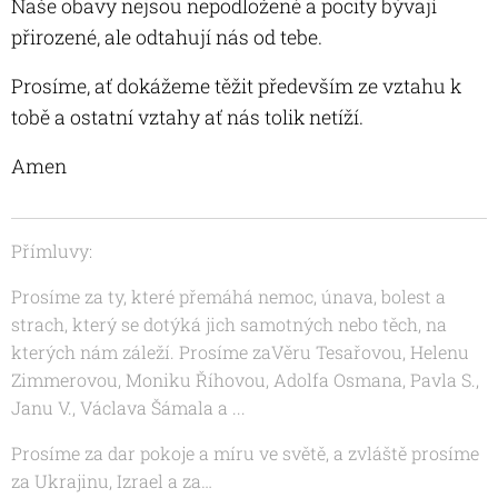
Naše obavy nejsou nepodložené a pocity bývají
přirozené, ale odtahují nás od tebe.
Prosíme, ať dokážeme těžit především ze vztahu k
tobě a ostatní vztahy ať nás tolik netíží.
Amen
Přímluvy:
Prosíme za ty, které přemáhá nemoc, únava, bolest a
strach, který se dotýká jich samotných nebo těch, na
kterých nám záleží. Prosíme za
Věru Tesařovou, Helenu
Zimmerovou, Moniku Říhovou,
Adolfa Osmana, Pavla S.,
Janu V., Václava Šámala
a ...
Prosíme za dar pokoje a míru ve světě, a zvláště prosíme
za Ukrajinu, Izrael a za…