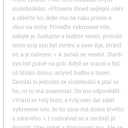
služebníkům: >Přineste ihned nejlepší oděv
a oblečte ho; dejte mu na ruku prsten a
obuv na nohy. Přiveďte vykrmené tele,
zabijte je, hodujme a buďme veselí, protože
tento můj syn byl mrtev, a zase žije, ztratil
se, a je nalezen. < A začali se veselit. Starší
syn byl právě na poli. Když se vracel a byl
už blízko domu, uslyšel hudbu a tanec.
Zavolal si jednoho ze služebníků a ptal se
ho, co to má znamenat. On mu odpověděl:
>Vrátil se tvůj bratr, a tvůj otec dal zabít
vykrmené tele, že ho zase má doma živého
a zdravého. < I rozhněval se a nechtěl jít
dovnitř. Otec vyšel a domlouval mu. Ale on