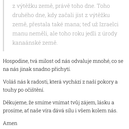
z výtěžku země, právě toho dne. Toho
druhého dne, kdy začali jíst z výtěžku
země, přestala také mana; teď už Izraelci
manu neměli, ale toho roku jedli z úrody
kanaánské země.
Hospodine, tvá milost od nás odvaluje mnohé, co se
na nás jinak snadno přichytí.
Voláš nás k radosti, která vychází z naší pokory a
touhy po očištění.
Děkujeme, že smíme vnímat tvůj zájem, lásku a
prosíme, ať naše víra dává sílu i všem kolem nás.
Amen