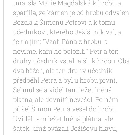
tma, šla Marie Magdalská k hrobu a
spatřila, že kámen je od hrobu odvalen.
Běžela k Šimonu Petrovi a k tomu
učedníkovi, kterého Ježíš miloval, a
řekla jim: "Vzali Pána z hrobu, a
nevíme, kam ho položili." Petr a ten
druhý učedník vstali a šli k hrobu. Oba
dva běželi, ale ten druhý učedník
předběhl Petra a byl u hrobu první.
Sehnul se a viděl tam ležet lněná
plátna, ale dovnitř nevešel. Po něm
přišel Šimon Petr a vešel do hrobu.
Uviděl tam ležet lněná plátna, ale
šátek, jímž ovázali Ježíšovu hlavu,