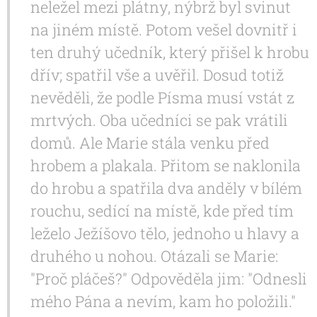
neležel mezi plátny, nýbrž byl svinut
na jiném místě. Potom vešel dovnitř i
ten druhý učedník, který přišel k hrobu
dřív; spatřil vše a uvěřil. Dosud totiž
nevěděli, že podle Písma musí vstát z
mrtvých. Oba učedníci se pak vrátili
domů. Ale Marie stála venku před
hrobem a plakala. Přitom se naklonila
do hrobu a spatřila dva anděly v bílém
rouchu, sedící na místě, kde před tím
leželo Ježíšovo tělo, jednoho u hlavy a
druhého u nohou. Otázali se Marie:
"Proč pláčeš?" Odpověděla jim: "Odnesli
mého Pána a nevím, kam ho položili."