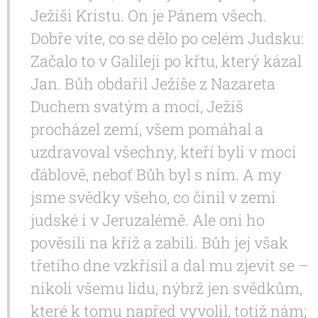
Ježíši Kristu. On je Pánem všech.
Dobře víte, co se dělo po celém Judsku:
Začalo to v Galileji po křtu, který kázal
Jan. Bůh obdařil Ježíše z Nazareta
Duchem svatým a mocí, Ježíš
procházel zemí, všem pomáhal a
uzdravoval všechny, kteří byli v moci
ďáblově, neboť Bůh byl s ním. A my
jsme svědky všeho, co činil v zemi
judské i v Jeruzalémě. Ale oni ho
pověsili na kříž a zabili. Bůh jej však
třetího dne vzkřísil a dal mu zjevit se –
nikoli všemu lidu, nýbrž jen svědkům,
které k tomu napřed vyvolil, totiž nám;