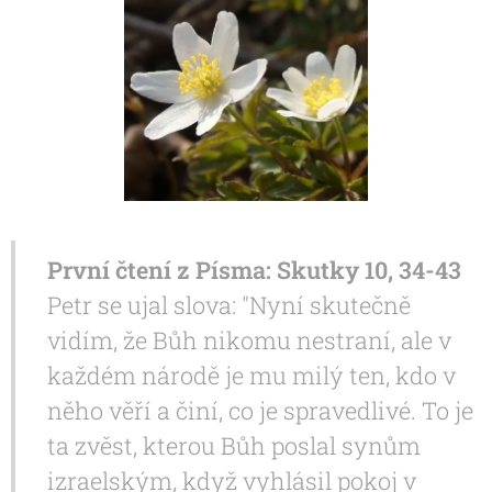
První čtení z Písma: Skutky 10, 34-43
Petr se ujal slova: "Nyní skutečně
vidím, že Bůh nikomu nestraní, ale v
každém národě je mu milý ten, kdo v
něho věří a činí, co je spravedlivé. To je
ta zvěst, kterou Bůh poslal synům
izraelským, když vyhlásil pokoj v