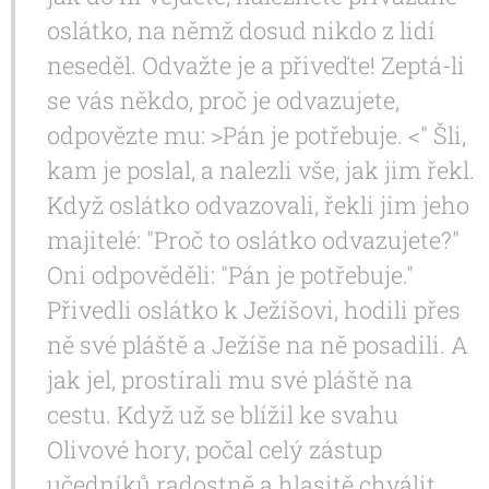
oslátko, na němž dosud nikdo z lidí
neseděl. Odvažte je a přiveďte! Zeptá-li
se vás někdo, proč je odvazujete,
odpovězte mu: >Pán je potřebuje. <" Šli,
kam je poslal, a nalezli vše, jak jim řekl.
Když oslátko odvazovali, řekli jim jeho
majitelé: "Proč to oslátko odvazujete?"
Oni odpověděli: "Pán je potřebuje."
Přivedli oslátko k Ježíšovi, hodili přes
ně své pláště a Ježíše na ně posadili. A
jak jel, prostírali mu své pláště na
cestu. Když už se blížil ke svahu
Olivové hory, počal celý zástup
učedníků radostně a hlasitě chválit