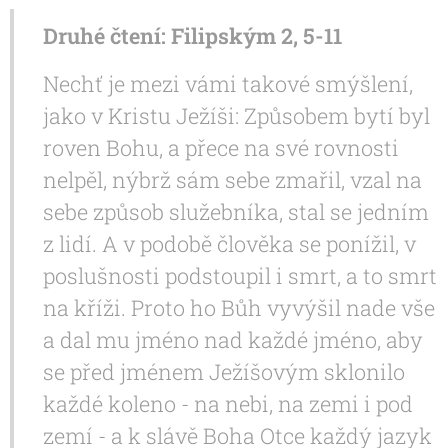
Druhé čtení: Filipským 2, 5-11
Nechť je mezi vámi takové smýšlení,
jako v Kristu Ježíši: Způsobem bytí byl
roven Bohu, a přece na své rovnosti
nelpěl, nýbrž sám sebe zmařil, vzal na
sebe způsob služebníka, stal se jedním
z lidí. A v podobě člověka se ponížil, v
poslušnosti podstoupil i smrt, a to smrt
na kříži. Proto ho Bůh vyvýšil nade vše
a dal mu jméno nad každé jméno, aby
se před jménem Ježíšovým sklonilo
každé koleno - na nebi, na zemi i pod
zemí - a k slávě Boha Otce každý jazyk