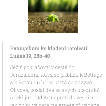
Evangelium ke kladení ratolestí:
Lukáš 19, 28b-40
Ježíš pokračoval v cestě do
Jeruzaléma. Když se přiblížil k Betfage
a k Betánii u hory, která se nazývá
Olivová, poslal dva ze svých učedníků
a řekl jim: "Jděte naproti do vesnice, a
jak do ní vejdete, naleznete přivázané