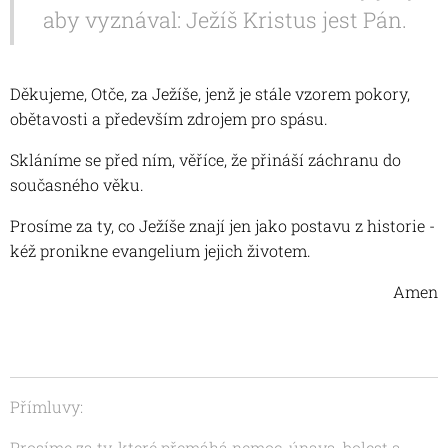
aby vyznával: Ježíš Kristus jest Pán.
Děkujeme, Otče, za Ježíše, jenž je stále vzorem pokory,
obětavosti a především zdrojem pro spásu.
Skláníme se před ním, věříce, že přináší záchranu do
současného věku.
Prosíme za ty, co Ježíše znají jen jako postavu z historie -
kéž pronikne evangelium jejich životem.
Amen
Přímluvy:
Prosíme za ty, které přemáhá nemoc, únava, bolest a