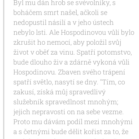
Byl mu dán hrob se svévolníky, s
boháčem smrt našel, ačkoli se
nedopustil násilí a v jeho ústech
nebylo lsti. Ale Hospodinovou vůlí bylo
zkrušit ho nemocí, aby položil svůj
život v oběť za vinu. Spatří potomstvo,
bude dlouho živ a zdárně vykoná vůli
Hospodinovu. Zbaven svého trápení
spatří světlo, nasytí se dny. "Tím, co
zakusí, získá můj spravedlivý
služebník spravedlnost mnohým;
jejich nepravosti on na sebe vezme.
Proto mu dávám podíl mezi mnohými
a s četnými bude dělit kořist za to, že