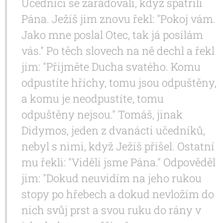
Učedníci se zaradovali, když spatřili
Pána. Ježíš jim znovu řekl: "Pokoj vám.
Jako mne poslal Otec, tak já posílám
vás." Po těch slovech na ně dechl a řekl
jim: "Přijměte Ducha svatého. Komu
odpustíte hříchy, tomu jsou odpuštěny,
a komu je neodpustíte, tomu
odpuštěny nejsou." Tomáš, jinak
Didymos, jeden z dvanácti učedníků,
nebyl s nimi, když Ježíš přišel. Ostatní
mu řekli: "Viděli jsme Pána." Odpověděl
jim: "Dokud neuvidím na jeho rukou
stopy po hřebech a dokud nevložím do
nich svůj prst a svou ruku do rány v