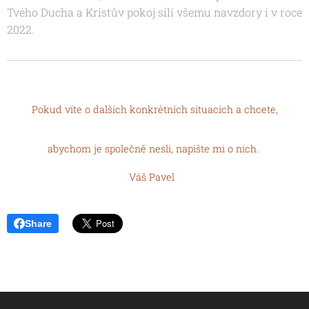
Tvého Ducha a Kristův pokoj sílí všemu navzdory i v roce
2022.
Pokud víte o dalších konkrétních situacích a chcete,
abychom je společně nesli, napište mi o nich.
Váš Pavel
Share