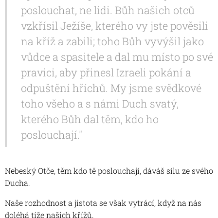
poslouchat, ne lidi. Bůh našich otců
vzkřísil Ježíše, kterého vy jste pověsili
na kříž a zabili; toho Bůh vyvýšil jako
vůdce a spasitele a dal mu místo po své
pravici, aby přinesl Izraeli pokání a
odpuštění hříchů. My jsme svědkové
toho všeho a s námi Duch svatý,
kterého Bůh dal těm, kdo ho
poslouchají."
Nebeský Otče, těm kdo tě poslouchají, dáváš sílu ze svého
Ducha.
Naše rozhodnost a jistota se však vytrácí, když na nás
doléhá tíže našich křížů.