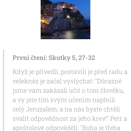
První čtení: Skutky 5, 27-32
Když je přivedli, postavili je před radu a
velekněz je začal vyslýchat: "Důrazně
jsme vám zakázali učit o tom člověku,
a vy jste tím svým učením naplnili
celý Jeruzalém; a na nás byste chtěli
svalit odpovědnost za jeho krev!" Petr a
apoštolové odpověděli: "Boha je třeba