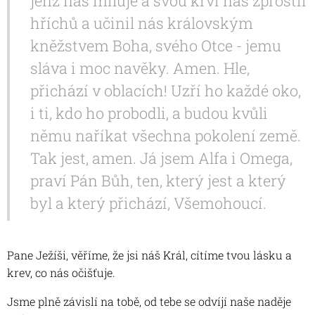
jenž nás miluje a svou krví nás zprostil
hříchů a učinil nás královským
kněžstvem Boha, svého Otce - jemu
sláva i moc navěky. Amen. Hle,
přichází v oblacích! Uzří ho každé oko,
i ti, kdo ho probodli, a budou kvůli
němu naříkat všechna pokolení země.
Tak jest, amen. Já jsem Alfa i Omega,
praví Pán Bůh, ten, který jest a který
byl a který přichází, Všemohoucí.
Pane Ježíši, věříme, že jsi náš Král, cítíme tvou lásku a
krev, co nás očišťuje.
Jsme plně závislí na tobě, od tebe se odvíjí naše naděje