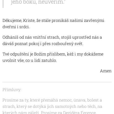
jeho boku, neuvěřím."
Děkujeme, Kriste, že stále pronikáš našimi zavřenými
dveřmi i srdci.
Odháníš od nás vnitřní strach, stojíš uprostřed nás a
dáváš poznat pokoj i přes rozbouřený svět.
Tvé odpuštění je Božím příslibem, kéž i my dokážeme
uvolnit vše, co u lidí zatuhlo.
Amen
Přímluvy:
Prosíme za ty, které přemáhá nemoc, únava, bolest a
strach, který se dotýká jich samotných nebo těch, na
kterých nám záleží. Prosíme za
Dezidéra Ference,