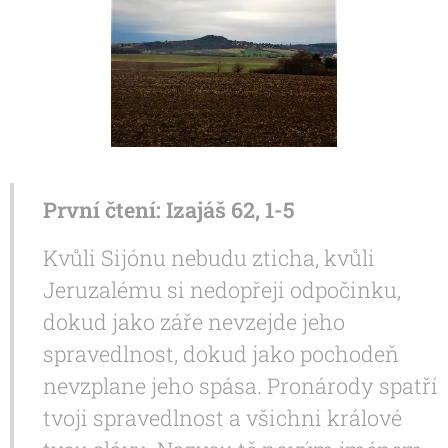
První čtení: Izajáš 62, 1-5
Kvůli Sijónu nebudu zticha, kvůli
Jeruzalému si nedopřeji odpočinku,
dokud jako záře nevzejde jeho
spravedlnost, dokud jako pochodeň
nevzplane jeho spása. Pronárody spatří
tvoji spravedlnost a všichni králové