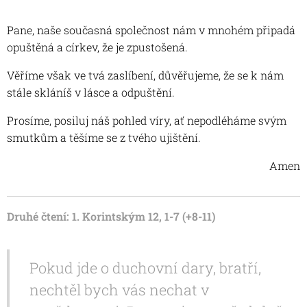
Pane, naše současná společnost nám v mnohém připadá
opuštěná a církev, že je zpustošená.
Věříme však ve tvá zaslíbení, důvěřujeme, že se k nám
stále skláníš v lásce a odpuštění.
Prosíme, posiluj náš pohled víry, ať nepodléháme svým
smutkům a těšíme se z tvého ujištění.
Amen
Druhé čtení: 1. Korintským 12, 1-7 (+8-11)
Pokud jde o duchovní dary, bratří,
nechtěl bych vás nechat v