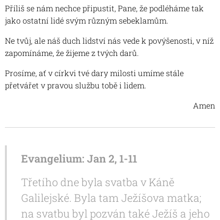
Příliš se nám nechce připustit, Pane, že podléháme tak
jako ostatní lidé svým různým sebeklamům.
Ne tvůj, ale náš duch lidství nás vede k povýšenosti, v níž
zapomínáme, že žijeme z tvých darů.
Prosíme, ať v církvi tvé dary milosti umíme stále
přetvářet v pravou službu tobě i lidem.
Amen
Evangelium: Jan 2, 1-11
Třetího dne byla svatba v Káně
Galilejské. Byla tam Ježíšova matka;
na svatbu byl pozván také Ježíš a jeho