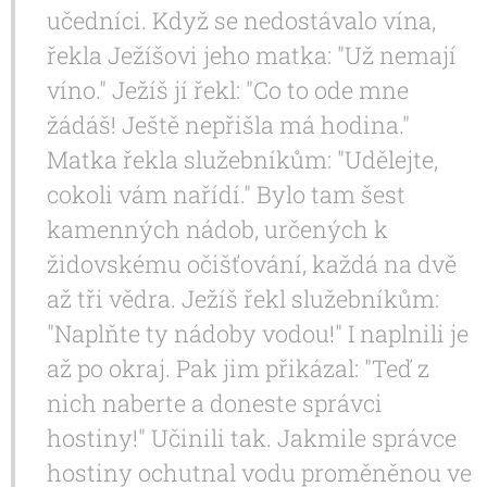
učedníci. Když se nedostávalo vína,
řekla Ježíšovi jeho matka: "Už nemají
víno." Ježíš jí řekl: "Co to ode mne
žádáš! Ještě nepřišla má hodina."
Matka řekla služebníkům: "Udělejte,
cokoli vám nařídí." Bylo tam šest
kamenných nádob, určených k
židovskému očišťování, každá na dvě
až tři vědra. Ježíš řekl služebníkům:
"Naplňte ty nádoby vodou!" I naplnili je
až po okraj. Pak jim přikázal: "Teď z
nich naberte a doneste správci
hostiny!" Učinili tak. Jakmile správce
hostiny ochutnal vodu proměněnou ve