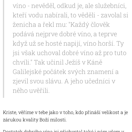
víno - nevěděl, odkud je, ale služebníci,
kteří vodu nabírali, to věděli - zavolal si
ženicha a řekl mu: "Každý člověk
podává nejprve dobré víno, a teprve
když už se hosté napijí, víno horší. Ty
jsi však uchoval dobré víno až pro tuto
chvíli." Tak učinil Ježíš v Káně
Galilejské počátek svých znamení a
zjevil svou slávu. A jeho učedníci v
něho uvěřili.
Kriste, věříme v tebe jako v toho, kdo přináší velikost a je
zárukou kvality Boží milosti.
Dostatek dobrého vína jsi přichystal také i nám všem v