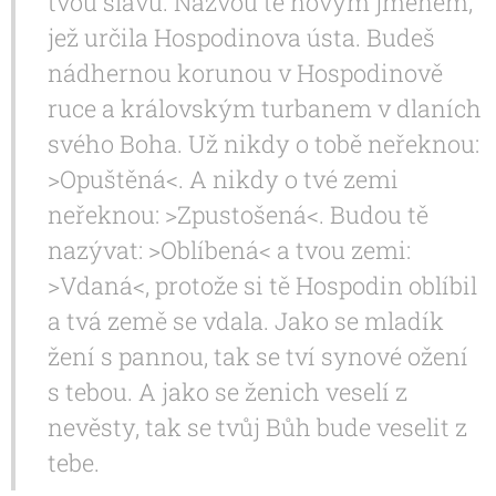
tvou slávu. Nazvou tě novým jménem,
jež určila Hospodinova ústa. Budeš
nádhernou korunou v Hospodinově
ruce a královským turbanem v dlaních
svého Boha. Už nikdy o tobě neřeknou:
>Opuštěná<. A nikdy o tvé zemi
neřeknou: >Zpustošená<. Budou tě
nazývat: >Oblíbená< a tvou zemi:
>Vdaná<, protože si tě Hospodin oblíbil
a tvá země se vdala. Jako se mladík
žení s pannou, tak se tví synové ožení
s tebou. A jako se ženich veselí z
nevěsty, tak se tvůj Bůh bude veselit z
tebe.