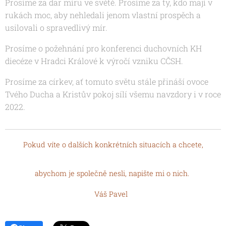
Prosíme za dar míru ve světě. Prosíme za ty, kdo mají v
rukách moc, aby nehledali jenom vlastní prospěch a
usilovali o spravedlivý mír.
Prosíme o požehnání pro konferenci duchovních KH
diecéze v Hradci Králové k výročí vzniku CČSH.
Prosíme za církev, ať tomuto světu stále přináší ovoce
Tvého Ducha a Kristův pokoj sílí všemu navzdory i v roce
2022.
Pokud víte o dalších konkrétních situacích a chcete,
abychom je společně nesli, napište mi o nich.
Váš Pavel