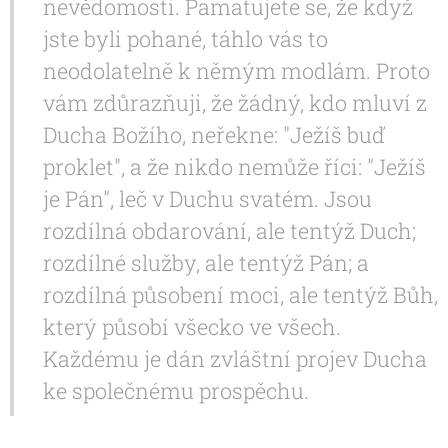
nevědomosti. Pamatujete se, že když
jste byli pohané, táhlo vás to
neodolatelně k němým modlám. Proto
vám zdůrazňuji, že žádný, kdo mluví z
Ducha Božího, neřekne: "Ježíš buď
proklet", a že nikdo nemůže říci: "Ježíš
je Pán", leč v Duchu svatém. Jsou
rozdílná obdarování, ale tentýž Duch;
rozdílné služby, ale tentýž Pán; a
rozdílná působení moci, ale tentýž Bůh,
který působí všecko ve všech.
Každému je dán zvláštní projev Ducha
ke společnému prospěchu.