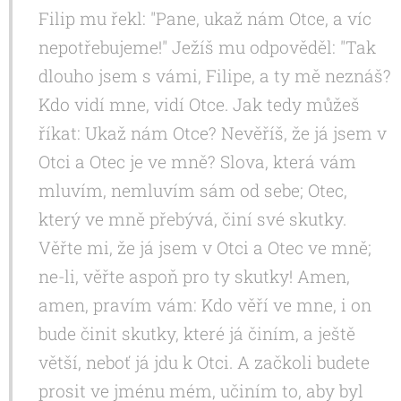
Filip mu řekl: "Pane, ukaž nám Otce, a víc
nepotřebujeme!" Ježíš mu odpověděl: "Tak
dlouho jsem s vámi, Filipe, a ty mě neznáš?
Kdo vidí mne, vidí Otce. Jak tedy můžeš
říkat: Ukaž nám Otce? Nevěříš, že já jsem v
Otci a Otec je ve mně? Slova, která vám
mluvím, nemluvím sám od sebe; Otec,
který ve mně přebývá, činí své skutky.
Věřte mi, že já jsem v Otci a Otec ve mně;
ne-li, věřte aspoň pro ty skutky! Amen,
amen, pravím vám: Kdo věří ve mne, i on
bude činit skutky, které já činím, a ještě
větší, neboť já jdu k Otci. A začkoli budete
prosit ve jménu mém, učiním to, aby byl