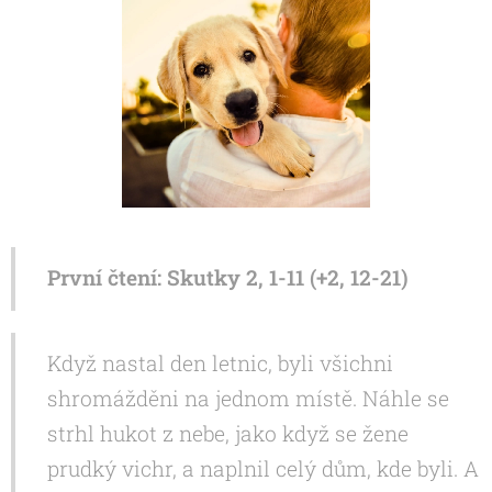
První čtení: Skutky 2, 1-11 (+2, 12-21)
Když nastal den letnic, byli všichni
shromážděni na jednom místě. Náhle se
strhl hukot z nebe, jako když se žene
prudký vichr, a naplnil celý dům, kde byli. A