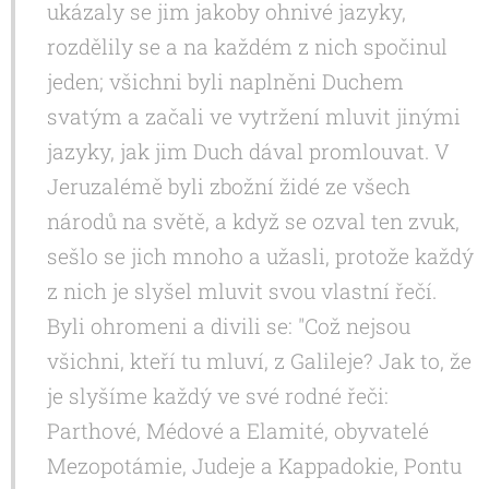
ukázaly se jim jakoby ohnivé jazyky,
rozdělily se a na každém z nich spočinul
jeden; všichni byli naplněni Duchem
svatým a začali ve vytržení mluvit jinými
jazyky, jak jim Duch dával promlouvat. V
Jeruzalémě byli zbožní židé ze všech
národů na světě, a když se ozval ten zvuk,
sešlo se jich mnoho a užasli, protože každý
z nich je slyšel mluvit svou vlastní řečí.
Byli ohromeni a divili se: "Což nejsou
všichni, kteří tu mluví, z Galileje? Jak to, že
je slyšíme každý ve své rodné řeči:
Parthové, Médové a Elamité, obyvatelé
Mezopotámie, Judeje a Kappadokie, Pontu