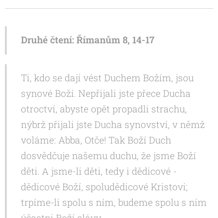
Druhé čtení: Římanům 8, 14-17
Ti, kdo se dají vést Duchem Božím, jsou
synové Boží. Nepřijali jste přece Ducha
otroctví, abyste opět propadli strachu,
nýbrž přijali jste Ducha synovství, v němž
voláme: Abba, Otče! Tak Boží Duch
dosvědčuje našemu duchu, že jsme Boží
děti. A jsme-li děti, tedy i dědicové -
dědicové Boží, spoludědicové Kristovi;
trpíme-li spolu s ním, budeme spolu s ním
účastni Boží slávy.