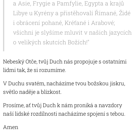
a Asie, Frygie a Pamfylie, Egypta a krajů
Libye u Kyrény a přistěhovalí Římané, Židé
i obrácení pohané, Kréťané i Arabové;
všichni je slyšíme mluvit v našich jazycích
o velikých skutcích Božích!"
Nebeský Otče, tvůj Duch nás propojuje s ostatními
lidmi tak, že si rozumíme.
V Duchu svatém, nacházíme tvou božskou jiskru,
světlo naděje a blízkost.
Prosíme, ať tvůj Duch k nám proniká a navzdory
naší lidské rozdílnosti nacházíme spojení s tebou.
Amen