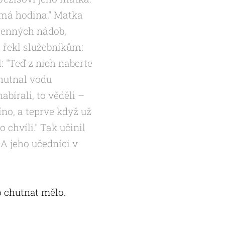
a má hodina." Matka
amenných nádob,
š řekl služebníkům:
l: "Teď z nich naberte
chutnal vodu
abírali, to věděli –
íno, a teprve když už
 chvíli." Tak učinil
 A jeho učedníci v
o chutnat mělo.