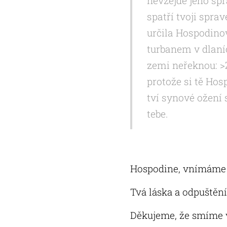
nevzejde jeho sp
spatří tvoji spra
určila Hospodino
turbanem v dlaní
zemi neřeknou: >
protože si tě Hos
tví synové ožení s
tebe.
Hospodine, vnímáme tv
Tvá láska a odpuštění 
Děkujeme, že smíme vě