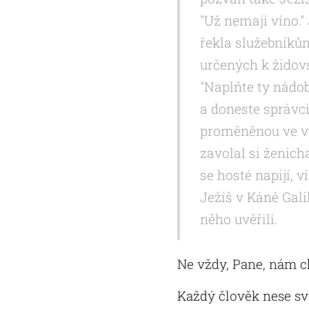
"Už nemají víno."
řekla služebníkům
určených k židovs
"Naplňte ty nádoby
a doneste správci
proměněnou ve vín
zavolal si ženich
se hosté napijí, v
Ježíš v Káně Gali
něho uvěřili.
Ne vždy, Pane, nám ch
Každý člověk nese svo