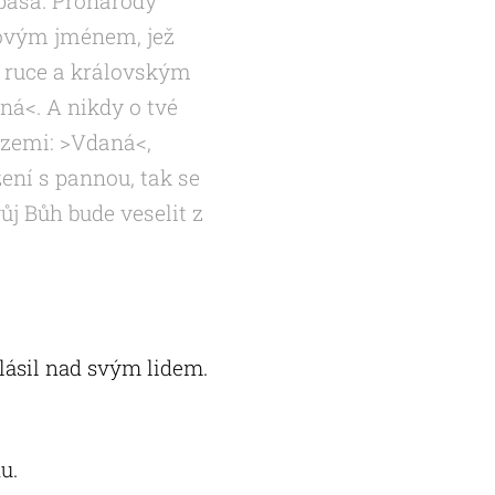
pása. Pronárody
 novým jménem, jež
 ruce a královským
ná<. A nikdy o tvé
 zemi: >Vdaná<,
žení s pannou, tak se
vůj Bůh bude veselit z
lásil nad svým lidem.
u.