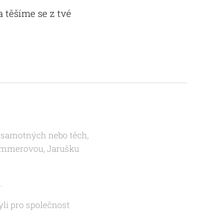
 těšíme se z tvé
ch samotných nebo těch,
Zimmerovou, Jarušku
…
yli pro společnost