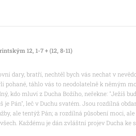
rintským 12, 1-7 + (12, 8-11)
vní dary, bratří, nechtěl bych vás nechat v nevě
 byli pohané, táhlo vás to neodolatelně k němým 
dný, kdo mluví z Ducha Božího, neřekne: "Ježíš buď 
íš je Pán", leč v Duchu svatém. Jsou rozdílná obdar
užby, ale tentýž Pán; a rozdílná působení moci, ale
 všech. Každému je dán zvláštní projev Ducha ke