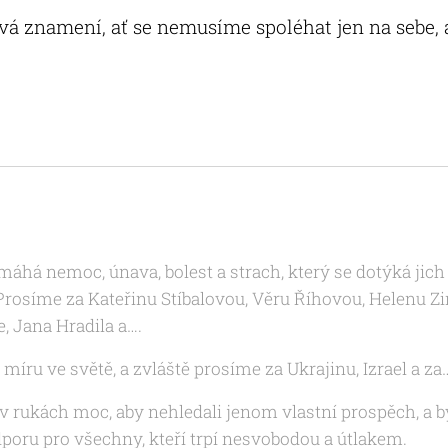
á znamení, ať se nemusíme spoléhat jen na sebe, a
emáhá nemoc, únava, bolest a strach, který se dotýká ji
 Prosíme za
Kateřinu Stíbalovou
, Věru Říhovou, Helenu 
, Jana Hradila a….
míru ve světě, a zvláště prosíme za Ukrajinu, Izrael a za
 v rukách moc, aby nehledali jenom vlastní prospěch, a b
poru pro všechny, kteří trpí nesvobodou a útlakem.