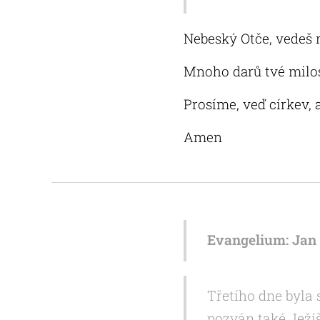
Nebeský Otče, vedeš 
Mnoho darů tvé milost
Prosíme, veď církev, 
Amen
Evangelium: Jan 2
Třetího dne byla 
pozván také Ježíš