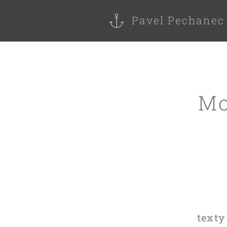
Pavel Pechanec
Mo
texty