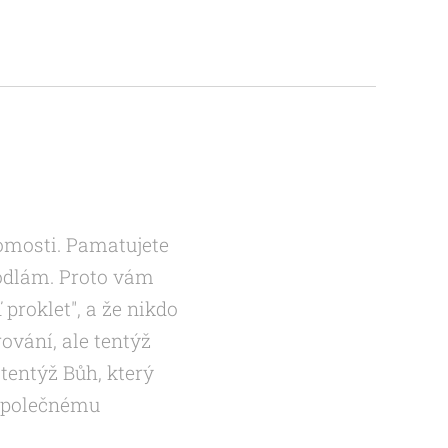
domosti. Pamatujete
modlám. Proto vám
proklet", a že nikdo
ování, ale tentýž
 tentýž Bůh, který
 společnému