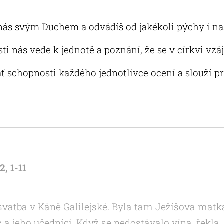
nás svým Duchem a odvádíš od jakékoli pýchy i na
i nás vede k jednotě a poznání, že se v církvi vz
ať schopnosti každého jednotlivce ocení a slouží p
, 1-11
svatba v Káně Galilejské. Byla tam Ježíšova matka
 a jeho učedníci. Když se nedostávalo vína, řekla