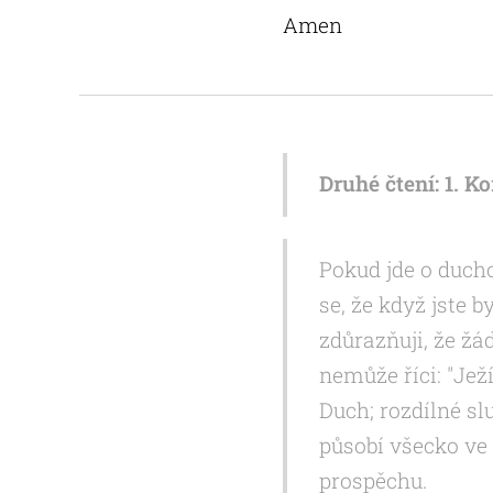
Amen
Druhé čtení: 1. Ko
Pokud jde o ducho
se, že když jste
zdůrazňuji, že žá
nemůže říci: "Jež
Duch; rozdílné sl
působí všecko ve
prospěchu.