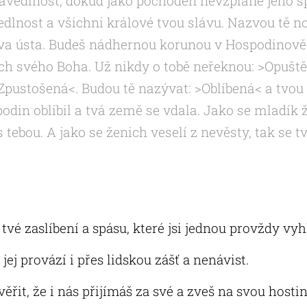
ravedlnost, dokud jako pochodeň nevzplane jeho s
vedlnost a všichni králové tvou slávu. Nazvou tě
va ústa. Budeš nádhernou korunou v Hospodinově
ch svého Boha. Už nikdy o tobě neřeknou: >Opuště
Zpustošená<. Budou tě nazývat: >Oblíbená< a tvou
podin oblíbil a tvá země se vdala. Jako se mladík 
 tebou. A jako se ženich veselí z nevěsty, tak se t
é zaslíbení a spásu, které jsi jednou provždy vyh
jej provází i přes lidskou zášť a nenávist.
řit, že i nás přijímáš za své a zveš na svou hostin