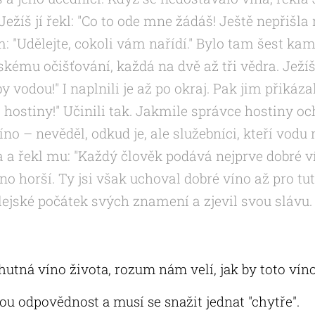
 Ježíš jí řekl: "Co to ode mne žádáš! Ještě nepřišl
: "Udělejte, cokoli vám nařídí." Bylo tam šest k
kému očišťování, každá na dvě až tři vědra. Ježí
 vodou!" I naplnili je až po okraj. Pak jim přikáza
 hostiny!" Učinili tak. Jakmile správce hostiny o
o – nevěděl, odkud je, ale služebníci, kteří vodu n
a a řekl mu: "Každý člověk podává nejprve dobré v
íno horší. Ty jsi však uchoval dobré víno až pro tuto
lejské počátek svých znamení a zjevil svou slávu.
utná víno života, rozum nám velí, jak by toto vín
u odpovědnost a musí se snažit jednat "chytře".