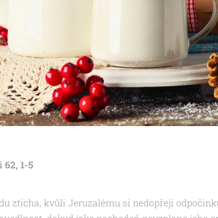
š 62, 1-5
du zticha, kvůli Jeruzalému si nedopřeji odpočink