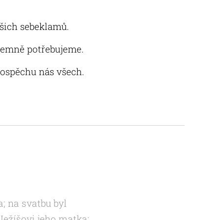
šich sebeklamů.
ájemně potřebujeme.
rospěchu nás všech.
; na svatbu byl
 Ježíšovi jeho matka: