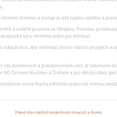
...
 otřeseni životem a zoufají si, kéž najdou ujištění a posilu
větě, a zvláště prosíme za Ukrajinu. Prosíme, povzbuzuj n
rajinský lid a otevřené srdce pro příchozí.
 v rukách moc, aby nehledali jenom vlastní prospěch a us
o čas dovolených a prázdninových cest, ať nabereme sil
r NO Červený Kostelec a Trutnov a pro dětský tábor pard
 přinášíme ovoce
Ducha a Kristův pokoj sílí všemu navzdo
Pokud víte o dalších konkrétních situacích a chcete,