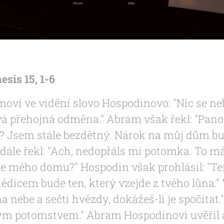
esis 15, 1-6
movi ve vidění slovo Hospodinovo: "Nic se ne
 tvá přehojná odměna." Abram však řekl: "Pa
t? Jsem stále bezdětný. Nárok na můj dům 
 dále řekl: "Ach, nedopřáls mi potomka. To 
e mého domu?" Hospodin však prohlásil: "T
dicem bude ten, který vzejde z tvého lůna."
na nebe a sečti hvězdy, dokážeš-li je spočítat.
ým potomstvem." Abram Hospodinovi uvěřil 