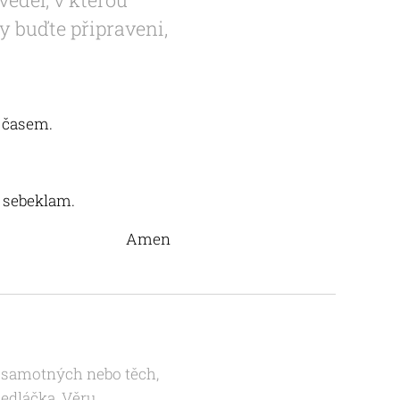
y buďte připraveni,
i časem.
 sebeklam.
Amen
ch samotných nebo těch,
edláčka, Věru