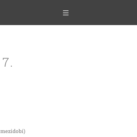
 7.
v mezidobí)