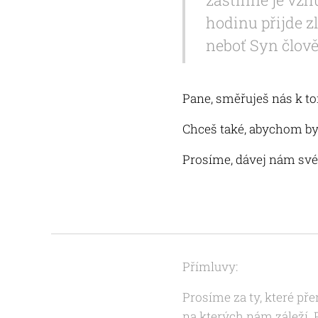
hodinu přijde z
neboť Syn člově
Pane, směřuješ nás k t
Chceš také, abychom byli
Prosíme, dávej nám své
Přímluvy:
Prosíme za ty, které př
na kterých nám záleží. 