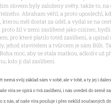
ím slovem byly založeny světy, takže to, na 
itelného. Abraham věřil, a proto uposlechl, k
 kterou měl dostat za úděl; a vydal se na cest
a proto žil v zemi zaslíbené jako cizinec, bydl
, pro které platilo totéž zaslíbení, a upínal
, jehož stavitelem a tvůrcem je sám Bůh. Tak
 Boha moc, aby se stala matkou, ačkoliv už př
u, kdo jí dal zaslíbení.
t nemá svůj základ sám v sobě, ale v tobě, a ty jej i dale
še víra se opírá o tvá zaslíbení, i nás uvedeš do země za
 z nás, ať naše víra posiluje i přes neklid současných d