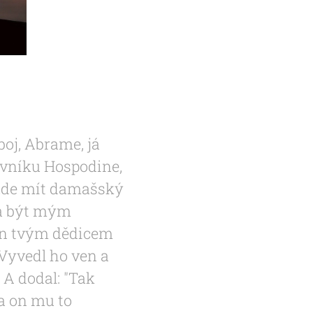
boj, Abrame, já
novníku Hospodine,
bude mít damašský
má být mým
en tvým dědicem
 Vyvedl ho ven a
" A dodal: "Tak
a on mu to