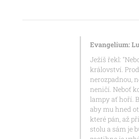
Evangelium: Lu
Ježíš řekl: "Neb
království. Prod
nerozpadnou, ne
neničí. Neboť k
lampy ať hoří. B
aby mu hned ote
které pán, až př
stolu a sám je b
zastihne je vzh