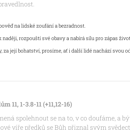
spravedlnost.
pověď na lidské zoufání a bezradnost.
 naději, rozpouští své obavy a nabírá sílu pro zápas život
 za její bohatství, prosíme, ať i další lidé nachází svou 
ům 11, 1-3.8-11 (+11,12-16)
ená spolehnout se na to, v co doufáme, a být s
ové víře předků se Bůh přiznal svým svědect