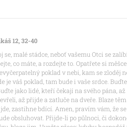
káš 12, 32-40
oj se, malé stádce, neboť vašemu Otci se zalí
ejte, co máte, a rozdejte to. Opatřete si měšce
vyčerpatelný poklad v nebi, kam se zloděj 
de je váš poklad, tam bude i vaše srdce. Buďte
uďte jako lidé, kteří čekají na svého pána, až 
vřeli, až přijde a zatluče na dveře. Blaze tě
ijde, zastihne bdící. Amen, pravím vám, že se
ude obsluhovat. Přijde-li po půlnoci, či doko
ůru, blaze jim. Uvažte přece: kdyby hospodář 