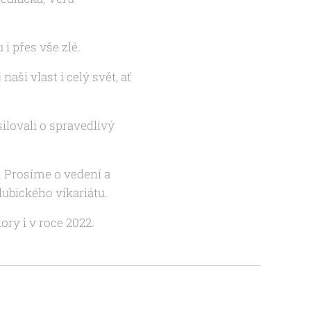
 i přes vše zlé.
aši vlast i celý svět, ať
ilovali o spravedlivý
. Prosíme o vedení a
ubického vikariátu.
ry i v roce 2022.