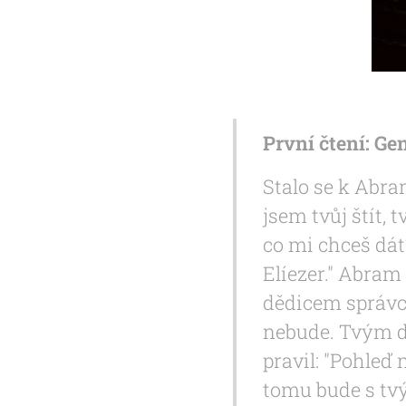
První čtení: Gen
Stalo se k Abra
jsem tvůj štít,
co mi chceš dá
Elíezer." Abram
dědicem správc
nebude. Tvým dě
pravil: "Pohleď 
tomu bude s tv