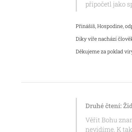
připočetl jako 
Přinášíš, Hospodine, od
Díky víře nachází člověk
Děkujeme za poklad víry,
Druhé čtení: Žid
Věřit Bohu znam
nevidíme. K tak