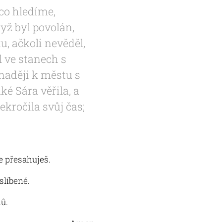
co hledíme,
dyž byl povolán,
u, ačkoli nevěděl,
il ve stanech s
 naději k městu s
é Sára věřila, a
ekročila svůj čas;
ce přesahuješ.
slíbené.
nů.