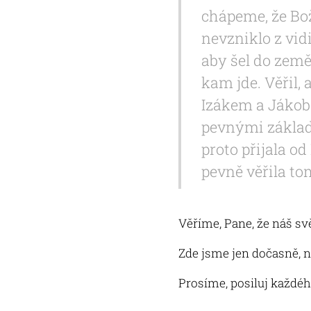
chápeme, že Bož
nevzniklo z vid
aby šel do země,
kam jde. Věřil, 
Izákem a Jákobem
pevnými základy
proto přijala od
pevně věřila tom
Věříme, Pane, že náš svě
Zde jsme jen dočasně, na
Prosíme, posiluj každého