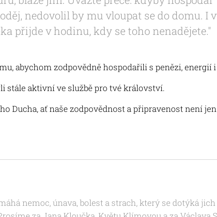
loděj, nedovolil by mu vloupat se do domu. I v
ka přijde v hodinu, kdy se toho nenadějete."
omu, abychom zodpovědně hospodařili s penězi, energií 
 stále aktivní ve službě pro tvé království.
ho Ducha, ať naše zodpovědnost a připravenost není jen
emáhá nemoc, únava, bolest a strach, který se dotýká ji
Prosíme za Jana Kloučka, Květu Klímovou a za Václava S