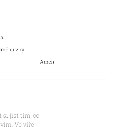
a.
odměnu víry.
Amen
i jist tím, co
vím. Ve víře