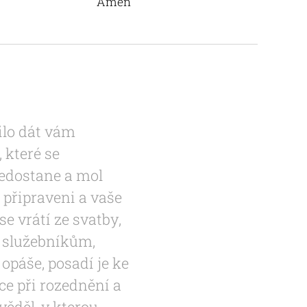
Amen
bilo dát vám
, které se
nedostane a mol
 připraveni a vaše
se vrátí ze svatby,
m služebníkům,
 opáše, posadí je ke
nce při rozednění a
věděl, v kterou