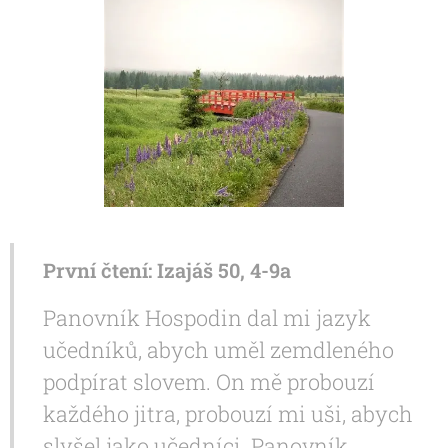
První čtení: Izajáš 50, 4-9a
Panovník Hospodin dal mi jazyk
učedníků, abych uměl zemdleného
podpírat slovem. On mě probouzí
každého jitra, probouzí mi uši, abych
slyšel jako učedníci. Panovník