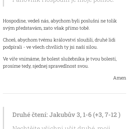
Hospodine, vedeš nás, abychom byli poslušni ne tolik
svým představám, zato však přímo tobě.
Chceš, abychom tvému království sloužili, druhé lidi
podpírali - ve všech chvílích ty jsi naší silou.
Ve víře vnímáme, že bolest služebníka je tvou bolestí,
prosíme tedy, sjednej spravedlnost svou.
Amen
Druhé čtení: Jakubův 3, 1-6 (
+3, 7-12 )
Nechtějte všichni učit druhé, moji