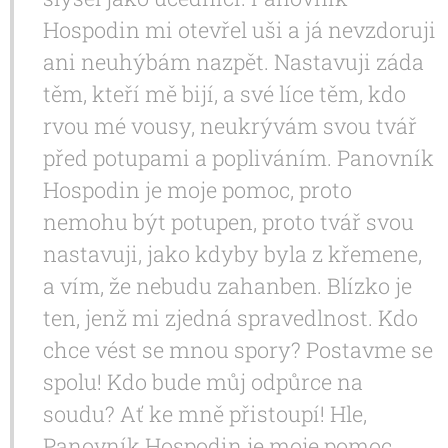
Hospodin mi otevřel uši a já nevzdoruji
ani neuhýbám nazpět. Nastavuji záda
těm, kteří mě bijí, a své líce těm, kdo
rvou mé vousy, neukrývám svou tvář
před potupami a popliváním. Panovník
Hospodin je moje pomoc, proto
nemohu být potupen, proto tvář svou
nastavuji, jako kdyby byla z křemene,
a vím, že nebudu zahanben. Blízko je
ten, jenž mi zjedná spravedlnost. Kdo
chce vést se mnou spory? Postavme se
spolu! Kdo bude můj odpůrce na
soudu? Ať ke mně přistoupí! Hle,
Panovník Hospodin je moje pomoc.