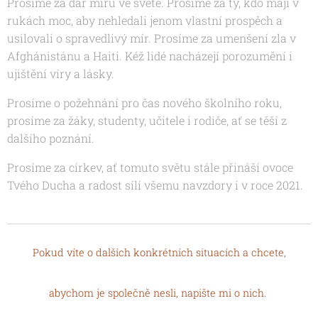
Prosíme za dar míru ve světě. Prosíme za ty, kdo mají v
rukách moc, aby nehledali jenom vlastní prospěch a
usilovali o spravedlivý mír. Prosíme za umenšení zla v
Afghánistánu a Haiti. Kéž lidé nacházejí porozumění i
ujištění víry a lásky.
Prosíme o požehnání pro čas nového školního roku,
prosíme za žáky, studenty, učitele i rodiče, ať se těší z
dalšího poznání.
Prosíme za církev, ať tomuto světu stále přináší ovoce
Tvého Ducha a radost sílí všemu navzdory i v roce 2021.
P
okud víte o dalších konkrétních situacích a chcete,
abychom je společně nesli, napište mi o nich.