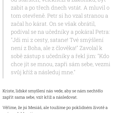
zabit a po třech dnech vstát. A mluvil o
tom otevřeně. Petr si ho vzal stranou a
začal ho kárat. On se však obrátil,
podíval se na učedníky a pokáral Petra:
"Jdi mi z cesty, satane! Tvé smýšlení
není z Boha, ale z člověka!" Zavolal k
sobě zástup s učedníky a řekl jim: "Kdo
chce jít se mnou, zapři sám sebe, vezmi
svůj kříž a následuj mne."
Kriste, lidské smyšlení nás vede, aby se nám nechtělo
zapřít sama sebe, vzít kříž a následovat.
Věříme, že jsi Mesiáš, ale toužíme po poklidném životě a