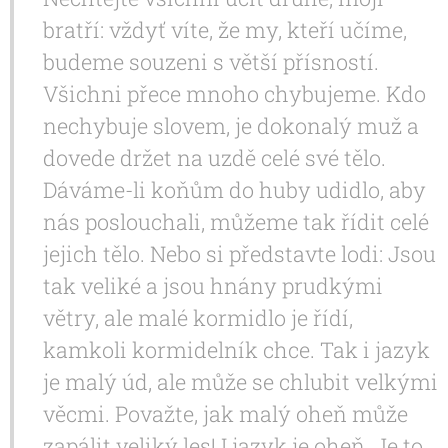
bratří: vždyť víte, že my, kteří učíme,
budeme souzeni s větší přísností.
Všichni přece mnoho chybujeme. Kdo
nechybuje slovem, je dokonalý muž a
dovede držet na uzdě celé své tělo.
Dáváme-li koňům do huby udidlo, aby
nás poslouchali, můžeme tak řídit celé
jejich tělo. Nebo si představte lodi: Jsou
tak veliké a jsou hnány prudkými
větry, ale malé kormidlo je řídí,
kamkoli kormidelník chce. Tak i jazyk
je malý úd, ale může se chlubit velkými
věcmi. Považte, jak malý oheň může
zapálit veliký les! I jazyk je oheň. Je to