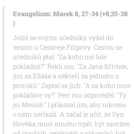
Evangelium: Marek 8, 27-34 (
+8,35-38
)
Ježíš se svými učedníky vyšel do
vesnic u Cesareje Filipovy. Cestou se
učedníků ptal: "Za koho mě lidé
pokládají?" Řekli mu: "Za Jana Křtitele,
jiní za Eliáše a někteří za jednoho z
proroků." Zeptal se jich: "A za koho mne
pokládáte vy?" Petr mu odpověděl: "Ty
jsi Mesiáš." I přikázal jim, aby nikomu
o něm neříkali. A začal je učit, že Syn
člověka musí mnoho trpět, být zavržen
od starších, velekněží a zákoníků, být