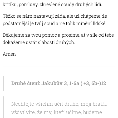
kritiku, pomluvy, zkreslené soudy druhých lidí.
Těžko se nám nastavují záda, ale už chápeme, že
podstatnější je tvůj soud a ne tolik mínění lidské.
Děkujeme za tvou pomoc a prosíme, ať v síle od tebe
dokážeme ustát slabosti druhých.
Amen
Druhé čtení: Jakubův 3, 1-6a ( +3, 6b-)12
Nechtějte všichni učit druhé, moji bratří:
vždyť víte, že my, kteří učíme, budeme