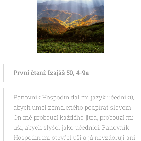
První čtení: Izajáš 50, 4-9a
Panovník Hospodin dal mi jazyk učedníků,
abych uměl zemdleného podpírat slovem.
On mě probouzí každého jitra, probouzí mi
uši, abych slyšel jako učedníci. Panovník
Hospodin mi otevřel uši a já nevzdoruji ani