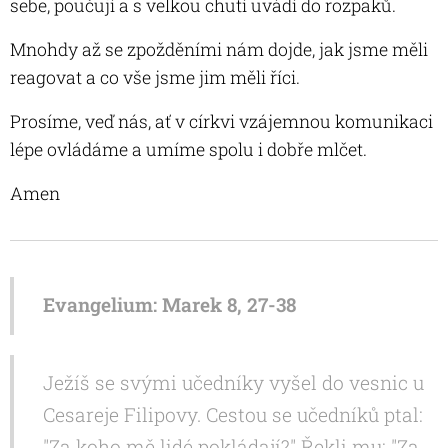
sebe, poučují a s velkou chutí uvádí do rozpaků.
Mnohdy až se zpožděními nám dojde, jak jsme měli
reagovat a co vše jsme jim měli říci.
Prosíme, veď nás, ať v církvi vzájemnou komunikaci
lépe ovládáme a umíme spolu i dobře mlčet.
Amen
Evangelium: Marek 8, 27-38
Ježíš se svými učedníky vyšel do vesnic u
Cesareje Filipovy. Cestou se učedníků ptal:
"Za koho mě lidé pokládají?" Řekli mu: "Za