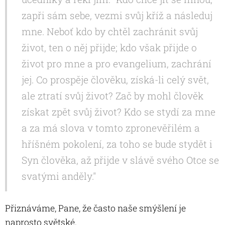
zapři sám sebe, vezmi svůj kříž a následuj
mne. Neboť kdo by chtěl zachránit svůj
život, ten o něj přijde; kdo však přijde o
život pro mne a pro evangelium, zachrání
jej. Co prospěje člověku, získá-li celý svět,
ale ztratí svůj život? Zač by mohl člověk
získat zpět svůj život? Kdo se stydí za mne
a za má slova v tomto zpronevěřilém a
hříšném pokolení, za toho se bude stydět i
Syn člověka, až přijde v slávě svého Otce se
svatými anděly."
Přiznáváme, Pane, že často naše smýšlení je
naprosto světské.