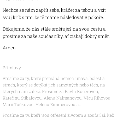
Nechce se nám zapřít sebe, kráčet za tebou a vzít
svůj kříž s tím, že tě máme následovat v pokoře.
Děkujeme, že nás stále směřuješ na svou cestu a
prosíme za naše současníky, ať získají dobrý směr.
Amen
Přímluvy:
Prosíme za ty, které přemáhá nemoc, únava, bolest a
strach, který se dotýká jich samotných nebo těch, na
kterých nám záleží. Prosíme za
Pavlu Kučerovou,
Kateřinu Stíbalovou
, Alenu Naimanovou, Věru Říhovou,
Marii Tučkovou, Helenu Zimmerovou a…
Prosíme za ty, kteří jsou otřeseni životem a zoufají si, kéž