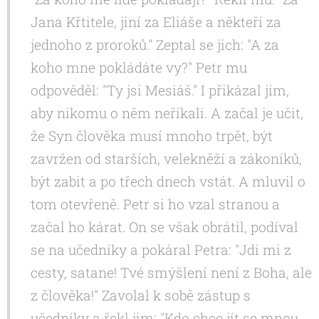
Jana Křtitele, jiní za Eliáše a někteří za
jednoho z proroků." Zeptal se jich: "A za
koho mne pokládáte vy?" Petr mu
odpověděl: "Ty jsi Mesiáš." I přikázal jim,
aby nikomu o něm neříkali. A začal je učit,
že Syn člověka musí mnoho trpět, být
zavržen od starších, velekněží a zákoníků,
být zabit a po třech dnech vstát. A mluvil o
tom otevřeně. Petr si ho vzal stranou a
začal ho kárat. On se však obrátil, podíval
se na učedníky a pokáral Petra: "Jdi mi z
cesty, satane! Tvé smýšlení není z Boha, ale
z člověka!" Zavolal k sobě zástup s
učedníky a řekl jim: "Kdo chce jít se mnou,