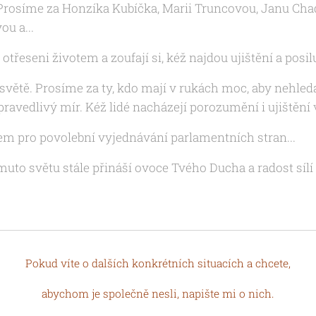
 Prosíme za Honzíka Kubíčka, Marii Truncovou, Janu Ch
ou a...
 otřeseni životem a zoufají si, kéž najdou ujištění a posilu
světě. Prosíme za ty, kdo mají v rukách moc, aby nehled
pravedlivý mír. Kéž lidé nacházejí porozumění i ujištění v
m pro povolební vyjednávání parlamentních stran...
omuto světu stále přináší ovoce Tvého Ducha a radost síl
Pokud víte o dalších konkrétních situacích a chcete,
abychom je společně nesli, napište mi o nich.