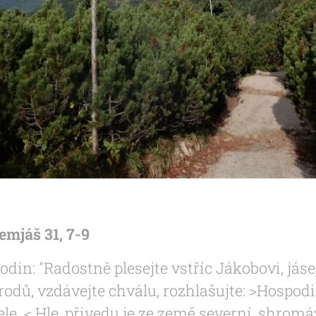
emjáš 31, 7-9
din: "Radostně plesejte vstříc Jákobovi, jáse
odů, vzdávejte chválu, rozhlašujte: >Hospodin 
ele. < Hle, přivedu je ze země severní, shromá