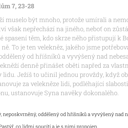
dům 7, 23-28
í muselo být mnoho, protože umírali a nemohl
ví však nepřechází na jiného, neboť on zůst
é spasení těm, kdo skrze něho přistupují k Boh
ně. To je ten velekněz, jakého jsme potřebova
oddělený od hříšníků a vyvýšený nad nebesa
elekněží denně přinášet oběti napřed za vlast
y lidu. Ježíš to učinil jednou provždy, když o
novuje za velekněze lidi, podléhající slabosti
onu, ustanovuje Syna navěky dokonalého.
nný, neposkvrněný, oddělený od hříšníků a vyvýšený nad 
astýř, co lidmi soucítí a je s nimi propojen.