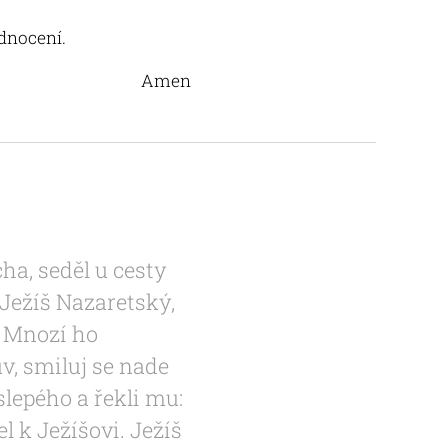
ednocení.
Amen
ha, seděl u cesty
 Ježíš Nazaretský,
" Mnozí ho
v, smiluj se nade
 slepého a řekli mu:
el k Ježíšovi. Ježíš