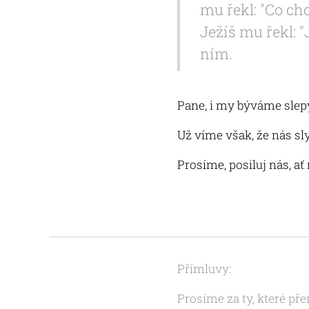
mu řekl: "Co chc
Ježíš mu řekl: "
ním.
Pane, i my býváme slep
Už víme však, že nás slyš
Prosíme, posiluj nás, ať
Přímluvy:
Prosíme za ty, které př