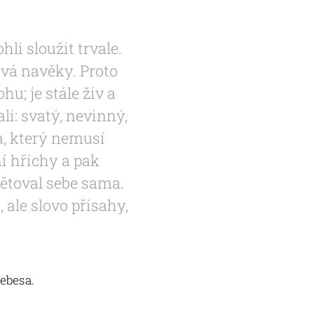
i sloužit trvale.
ává navěky. Proto
u; je stále živ a
li: svatý, nevinný,
, který nemusí
ní hříchy a pak
bětoval sebe sama.
, ale slovo přísahy,
nebesa.