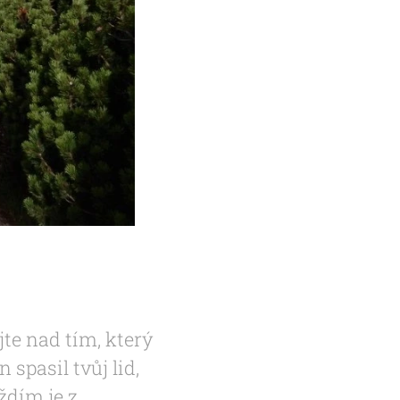
jte nad tím, který
spasil tvůj lid,
ždím je z