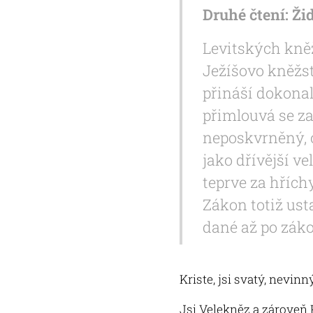
Druhé čtení: Ži
Levitských kněž
Ježíšovo kněžst
přináší dokonal
přimlouvá se za 
neposkvrněný, 
jako dřívější v
teprve za hřích
Zákon totiž usta
dané až po zák
Kriste, jsi svatý, nevi
Jsi Velekněz a zároveň P