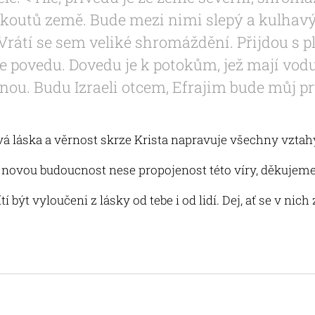
 koutů země. Bude mezi nimi slepý a kulhavý, t
 Vrátí se sem veliké shromáždění. Přijdou s 
 je povedu. Dovedu je k potokům, jež mají vod
nou. Budu Izraeli otcem, Efrajim bude můj pr
vá láska a věrnost skrze Krista napravuje všechny vztah
 novou budoucnost nese propojenost této víry, děkujeme
ítí být vyloučeni z lásky od tebe i od lidí. Dej, ať se v nic