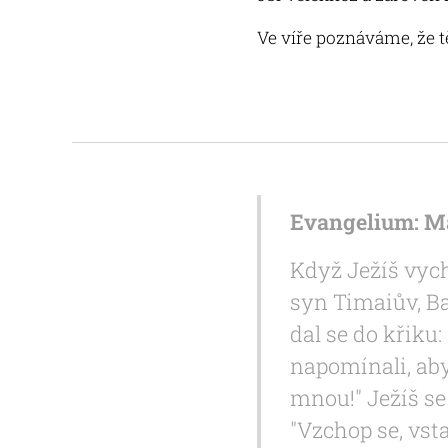
Ve víře poznáváme, že t
Evangelium: Ma
Když Ježíš vych
syn Timaiův, Ba
dal se do křiku
napomínali, aby
mnou!" Ježíš se 
"Vzchop se, vsta