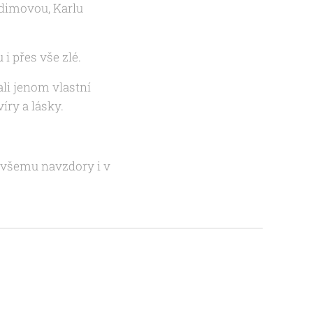
adimovou, Karlu
 i přes vše zlé.
ali jenom vlastní
íry a lásky.
í všemu navzdory i v