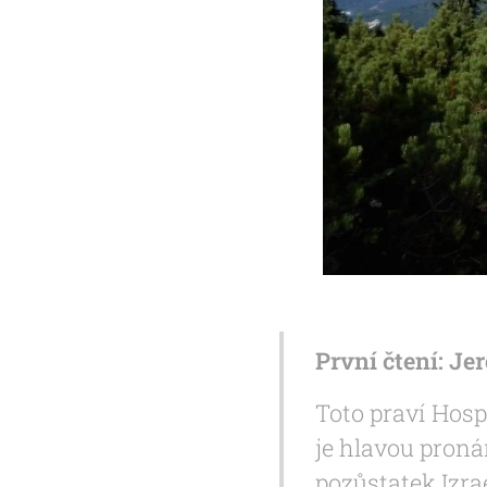
První čtení: Jer
Toto praví Hospo
je hlavou pronár
pozůstatek Izra