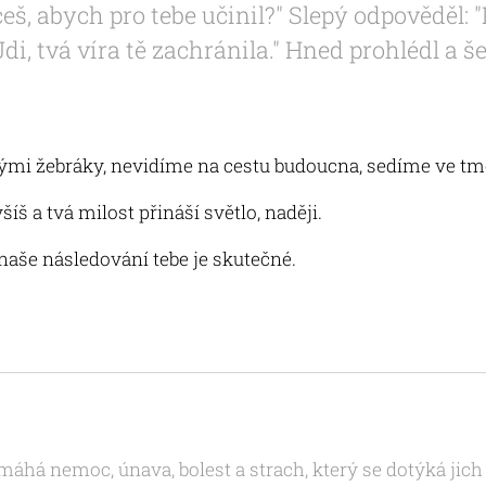
eš, abych pro tebe učinil?" Slepý odpověděl: "
Jdi, tvá víra tě zachránila." Hned prohlédl a š
ými žebráky, nevidíme na cestu budoucna, sedíme ve tm
íš a tvá milost přináší světlo, naději.
 naše následování tebe je skutečné.
emáhá nemoc, únava, bolest a strach, který se dotýká ji