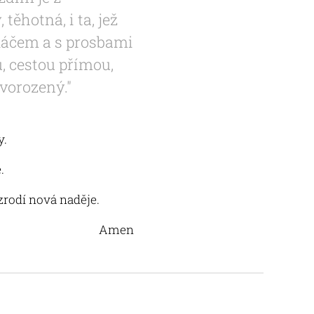
ěhotná, i ta, jež
pláčem a s prosbami
u, cestou přímou,
vorozený."
y.
.
h zrodí nová naděje.
Amen