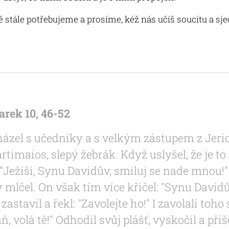
ě stále potřebujeme a prosíme, kéž nás učíš soucitu a sj
rek 10, 46-52
ázel s učedníky a s velkým zástupem z Jeric
rtimaios, slepý žebrák. Když uslyšel, že je to
: "Ježíši, Synu Davidův, smiluj se nade mnou!
 mlčel. On však tím více křičel: "Synu Davidů
zastavil a řekl: "Zavolejte ho!" I zavolali toho
ň, volá tě!" Odhodil svůj plášť, vyskočil a přiš