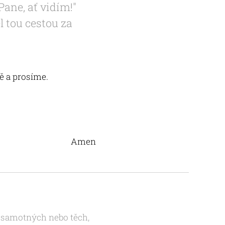
Pane, ať vidím!"
el tou cestou za
ě a prosíme.
Amen
ch samotných nebo těch,