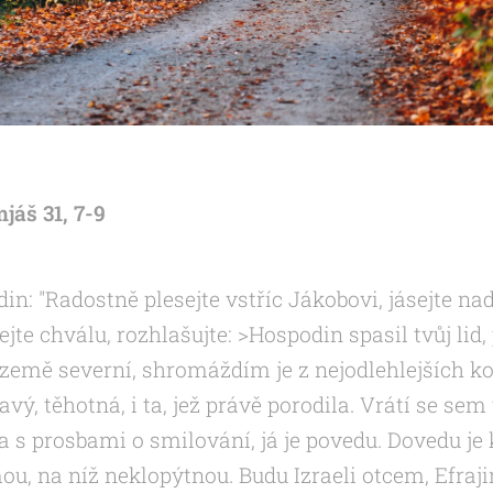
jáš 31, 7-9
in: "Radostně plesejte vstříc Jákobovi, jásejte nad
te chválu, rozhlašujte: >Hospodin spasil tvůj lid, 
e země severní, shromáždím je z nejodlehlejších 
avý, těhotná, i ta, jež právě porodila. Vrátí se se
a s prosbami o smilování, já je povedu. Dovedu je
ou, na níž neklopýtnou. Budu Izraeli otcem, Efra