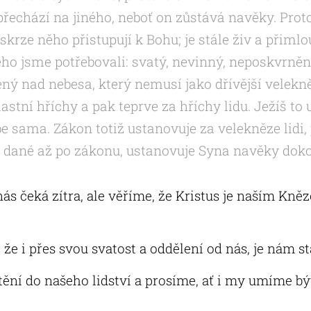
řechází na jiného, neboť on zůstává navěky. Prot
skrze něho přistupují k Bohu; je stále živ a přimlo
ého jsme potřebovali: svatý, nevinný, neposkvrněn
ný nad nebesa, který nemusí jako dřívější velekn
astní hříchy a pak teprve za hříchy lidu. Ježíš to 
e sama. Zákon totiž ustanovuje za velekněze lidi, p
y, dané až po zákonu, ustanovuje Syna navěky dok
nás čeká zítra, ale věříme, že Kristus je naším K
že i přes svou svatost a oddělení od nás, je nám st
ění do našeho lidství a prosíme, ať i my umíme být