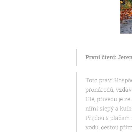
První čtení: Jerem
Toto praví Hospod
pronárodů, vzdávej
Hle, přivedu je z
nimi slepý a kulh
Přijdou s pláčem 
vodu, cestou přím