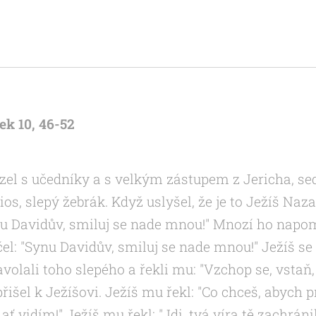
k 10, 46-52
el s učedníky a s velkým zástupem z Jericha, sed
os, slepý žebrák. Když uslyšel, že je to Ježíš Naza
ynu Davidův, smiluj se nade mnou!" Mnozí ho napom
čel: "Synu Davidův, smiluj se nade mnou!" Ježíš se 
zavolali toho slepého a řekli mu: "Vzchop se, vstaň,
přišel k Ježíšovi. Ježíš mu řekl: "Co chceš, abych p
ať vidím!" Ježíš mu řekl: "Jdi, tvá víra tě zachráni