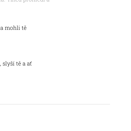
 a mohli tě
slyší tě a ať