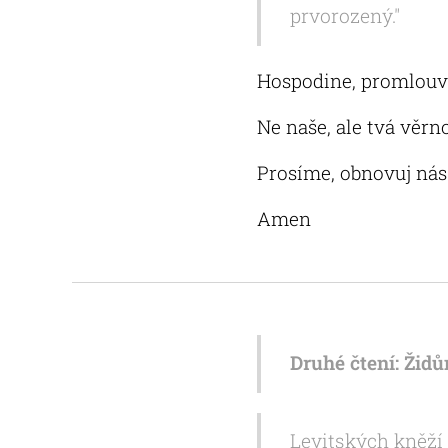
prvorozený."
Hospodine, promlouváš
Ne naše, ale tvá věrno
Prosíme, obnovuj ná
Amen
Druhé čtení: Židů
Levitských kněží 