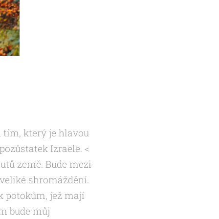
 tím, který je hlavou
pozůstatek Izraele. <
koutů země. Bude mezi
m veliké shromáždění.
 k potokům, jež mají
jim bude můj