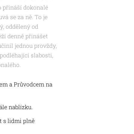
o přináší dokonalé
uvá se za ně. To je
ý, oddělený od
ěží denně přinášet
učinil jednou provždy,
odléhající slabosti,
onalého.
nězem a Průvodcem na
ále nablízku.
 s lidmi plně