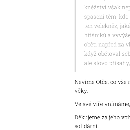
kněžství však nep
spasení těm, kdo 
ten velekněz, jak
hříšníků a vyvýše
oběti napřed za vl
když obětoval seb
ale slovo přísah
Nevíme Otče, co vše 
věky.
Ve své víře vnímáme, 
Děkujeme za jeho vcít
solidární.