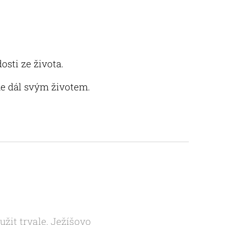
osti ze života.
e dál svým životem.
žit trvale. Ježíšovo