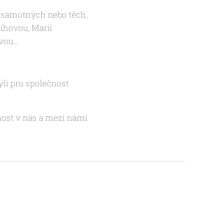
ch samotných nebo těch,
Říhovou, Marii
ovou…
yli pro společnost
nost v nás a mezi námi