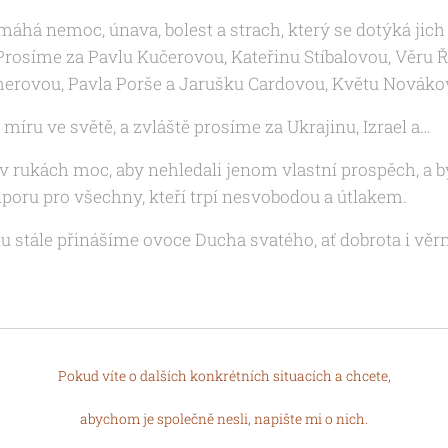
emáhá nemoc, únava, bolest a strach, který se dotýká ji
 Prosíme za
Pavlu Kučerovou, Kateřinu Stíbalovou
, Věru 
erovou, Pavla Porše a Jarušku Cardovou, Květu Novák
míru ve světě, a zvláště prosíme za Ukrajinu, Izrael a…
 v rukách moc, aby nehledali jenom vlastní prospěch, a b
poru pro všechny, kteří trpí nesvobodou a útlakem.
tu stále přinášíme ovoce
Ducha svatého, ať dobrota i věr
Pokud víte o dalších konkrétních situacích a chcete,
abychom je společně nesli, napište mi o nich.