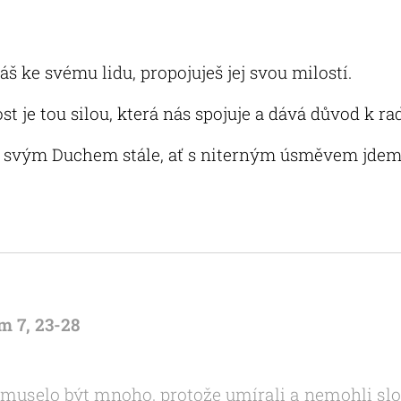
 ke svému lidu, propojuješ jej svou milostí.
st je tou silou, která nás spojuje a dává důvod k rad
s svým Duchem stále, ať s niterným úsměvem jdem
m 7, 23-28
muselo být mnoho, protože umírali a nemohli slou