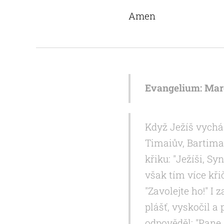
Amen
Evangelium: Mare
Když Ježíš vycház
Timaiův, Bartimai
křiku: "Ježíši, S
však tím více kři
"Zavolejte ho!" I 
plášť, vyskočil a 
odpověděl: "Pane, 