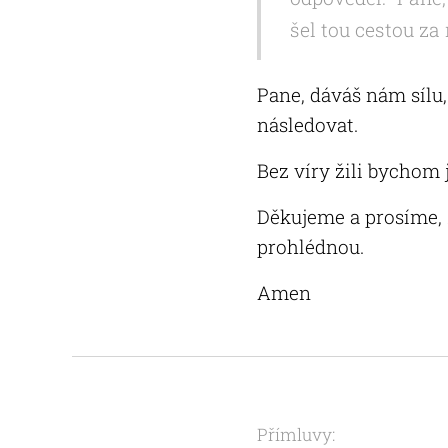
šel tou cestou za
Pane, dáváš nám sílu,
následovat.
Bez víry žili bychom 
Děkujeme a prosíme, z
prohlédnou.
Amen
Přímluvy: