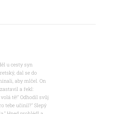
ěl u cesty syn
retský, dal se do
ínali, aby mlčel. On
zastavil a řekl:
 volá tě!" Odhodil svůj
ro tebe učinil?" Slepý
la." Hned prohlédl a