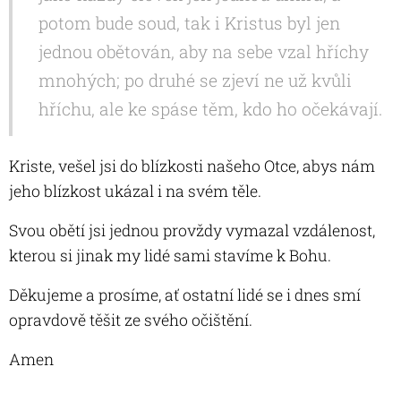
potom bude soud, tak i Kristus byl jen
jednou obětován, aby na sebe vzal hříchy
mnohých; po druhé se zjeví ne už kvůli
hříchu, ale ke spáse těm, kdo ho očekávají.
Kriste, vešel jsi do blízkosti našeho Otce, abys nám
jeho blízkost ukázal i na svém těle.
Svou obětí jsi jednou provždy vymazal vzdálenost,
kterou si jinak my lidé sami stavíme k Bohu.
Děkujeme a prosíme, ať ostatní lidé se i dnes smí
opravdově těšit ze svého očištění.
Amen