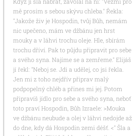
Když ji šla nabrat, zavolal na ni: "Vezmi pro
mě prosím s sebou skývu chleba." Řekla:
"Jakože živ je Hospodin, tvůj Bůh, nemám
nic upečeno, mám ve džbánu jen hrst
mouky a v láhvi trochu oleje. Hle, sbírám
trochu dříví. Pak to půjdu připravit pro sebe
a svého syna. Najíme se a zemřeme." Elijáš
jí řekl: "Neboj se. Jdi a udělej, co jsi řekla.
Jen mi z toho nejdřív připrav malý
podpopelný chléb a přines mi jej. Potom
připravíš jídlo pro sebe a svého syna, neboť
toto praví Hospodin, Bůh Izraele: >Mouka
ve džbánu neubude a olej v láhvi nedojde až
do dne, kdy dá Hospodin zemi déšť. <" Šla a