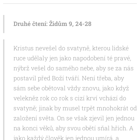
Druhé čtení: Židům 9, 24-28
Kristus nevešel do svatyně, kterou lidské
ruce udělaly jen jako napodobení té pravé,
nýbrž vešel do samého nebe, aby se za nás
postavil před Boží tváří. Není třeba, aby
sám sebe obětoval vždy znovu, jako když
velekněz rok co rok s cizí krví vchází do
svatyně; jinak by musel trpět mnohokrát od
založení světa. On se však zjevil jen jednou
na konci věků, aby svou obětí sňal hřích. A
jako každý člověk jen jednou umírá, a