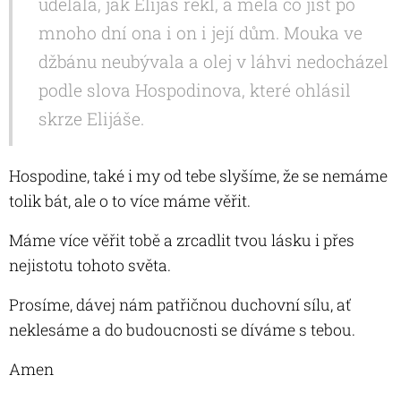
udělala, jak Elijáš řekl, a měla co jíst po
mnoho dní ona i on i její dům. Mouka ve
džbánu neubývala a olej v láhvi nedocházel
podle slova Hospodinova, které ohlásil
skrze Elijáše.
Hospodine, také i my od tebe slyšíme, že se nemáme
tolik bát, ale o to více máme věřit.
Máme více věřit tobě a zrcadlit tvou lásku i přes
nejistotu tohoto světa.
Prosíme, dávej nám patřičnou duchovní sílu, ať
neklesáme a do budoucnosti se díváme s tebou.
Amen