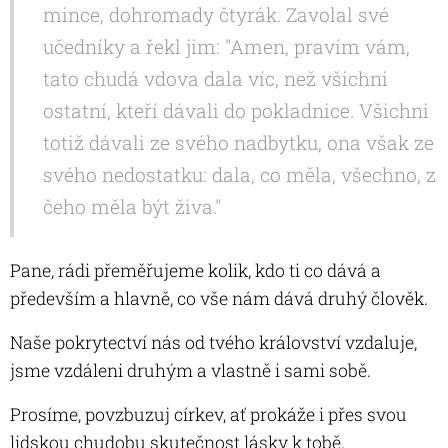
mince, dohromady čtyrák. Zavolal své
učedníky a řekl jim: "Amen, pravím vám,
tato chudá vdova dala víc, než všichni
ostatní, kteří dávali do pokladnice. Všichni
totiž dávali ze svého nadbytku, ona však ze
svého nedostatku: dala, co měla, všechno, z
čeho měla být živa."
Pane, rádi přeměřujeme kolik, kdo ti co dává a
především a hlavně, co vše nám dává druhý člověk.
Naše pokrytectví nás od tvého království vzdaluje,
jsme vzdáleni druhým a vlastně i sami sobě.
Prosíme, povzbuzuj církev, ať prokáže i přes svou
lidskou chudobu skutečnost lásky k tobě.