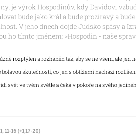
 dny, je výrok Hospodinův, kdy Davidovi vz
alovat bude jako král a bude prozíravý a bud
lnost. V jeho dnech dojde Judsko spásy a Izr
ou ho tímto jménem: >Hospodin - naše sprav
různě rozptýlen a rozháněn tak, aby se ne všem, ale jen 
bolavou skutečností, co jen s obtížemi nachází rozlišení
vidí svět ve tvém světle a čeká v pokoře na svého jediné
 11-16 (+1,17-20)