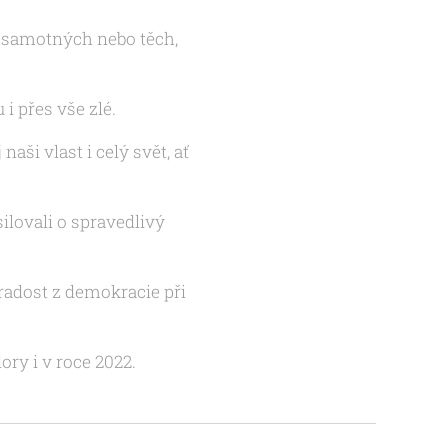
ch samotných nebo těch,
 i přes vše zlé.
aši vlast i celý svět, ať
ilovali o spravedlivý
radost z demokracie při
ry i v roce 2022.