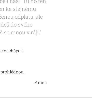
be i nás!" Tu ho ten
zen ke stejnému
enou odplatu, ale
ijdeš do svého
š se mnou v ráji."
nic nechápali.
ž prohlédnou.
Amen