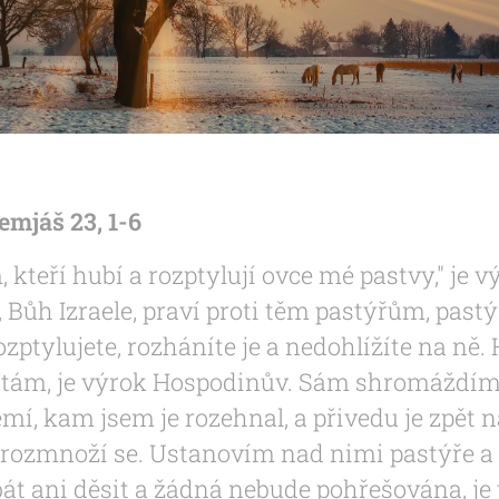
emjáš 23, 1-6
 kteří hubí a rozptylují ovce mé pastvy," je 
 Bůh Izraele, praví proti těm pastýřům, past
ozptylujete, rozháníte je a nedohlížíte na ně. 
estám, je výrok Hospodinův. Sám shromáždí
mí, kam jsem je rozehnal, a přivedu je zpět n
rozmnoží se. Ustanovím nad nimi pastýře a t
bát ani děsit a žádná nebude pohřešována, j