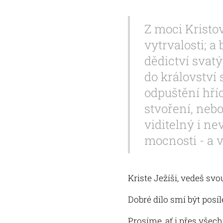
Z moci Kristov
vytrvalosti; a
dědictví svat
do královstv
odpuštění hří
stvoření, neb
viditelný i ne
mocnosti - a 
Kriste Ježíši, vedeš svo
Dobré dílo smí být posíl
Prosíme, ať i přes všech