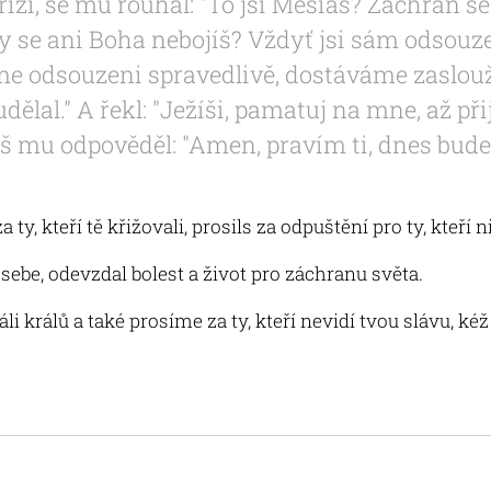
kříži, se mu rouhal: "To jsi Mesiáš? Zachraň se
Ty se ani Boha nebojíš? Vždyť jsi sám odsou
me odsouzeni spravedlivě, dostáváme zaslouž
dělal." A řekl: "Ježíši, pamatuj na mne, až př
žíš mu odpověděl: "Amen, pravím ti, dnes bude
a ty, kteří tě křižovali, prosils za odpuštění pro ty, kteří 
sebe, odevzdal bolest a život pro záchranu světa.
 králů a také prosíme za ty, kteří nevidí tvou slávu, ké