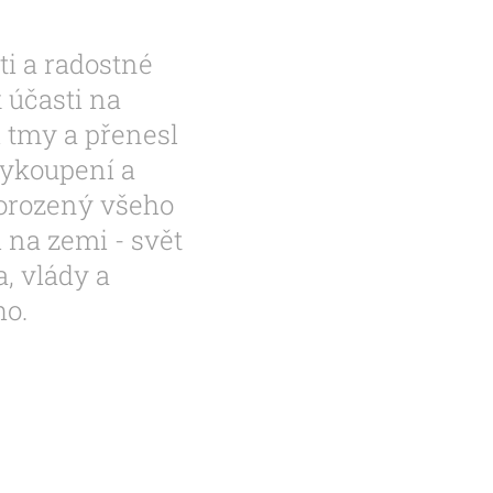
ti a radostné
k účasti na
i tmy a přenesl
ykoupení a
vorozený všeho
 na zemi - svět
a, vlády a
ho.
.