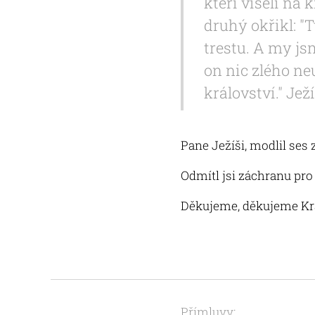
kteří viseli na 
druhý okřikl: "
trestu. A my js
on nic zlého neu
království." Je
Pane Ježíši, modlil ses z
Odmítl jsi záchranu pro 
Děkujeme, děkujeme Králi
Přímluvy: