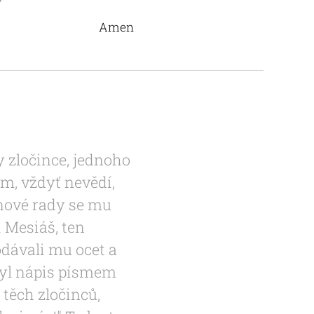
Amen
ty zločince, jednoho
jim, vždyť nevědí,
lenové rady se mu
i Mesiáš, ten
odávali mu ocet a
 byl nápis písmem
 těch zločinců,