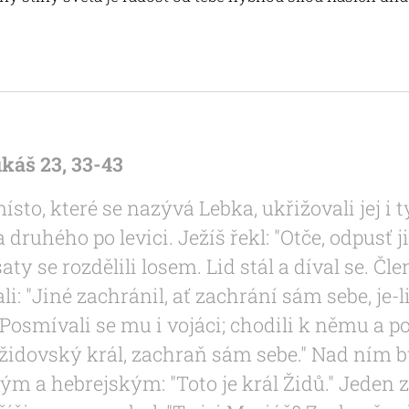
káš 23, 33-43
ísto, které se nazývá Lebka, ukřižovali jej i 
a druhého po levici. Ježíš řekl: "Otče, odpusť 
 šaty se rozdělili losem. Lid stál a díval se. Č
li: "Jiné zachránil, ať zachrání sám sebe, je-l
 Posmívali se mu i vojáci; chodili k němu a p
si židovský král, zachraň sám sebe." Nad ním
ým a hebrejským: "Toto je král Židů." Jeden z