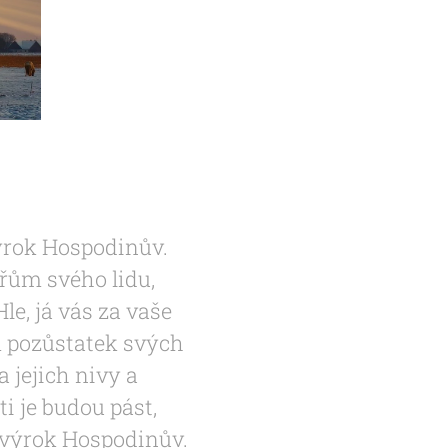
výrok Hospodinův.
ýřům svého lidu,
Hle, já vás za vaše
m pozůstatek svých
a jejich nivy a
i je budou pást,
e výrok Hospodinův.