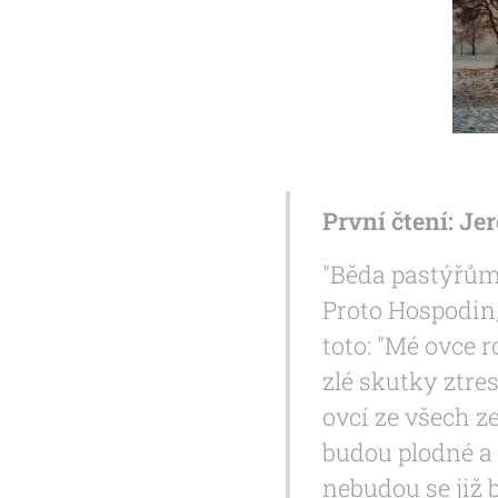
První čtení: Jer
"Běda pastýřům,
Proto Hospodin,
toto: "Mé ovce r
zlé skutky ztr
ovcí ze všech ze
budou plodné a 
nebudou se již 