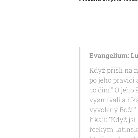
Evangelium: Lu
Když přišli na m
po jeho pravici 
co činí." O jeho
vysmívali a říka
vyvolený Boží."
říkali: "Když j
řeckým, latinsk