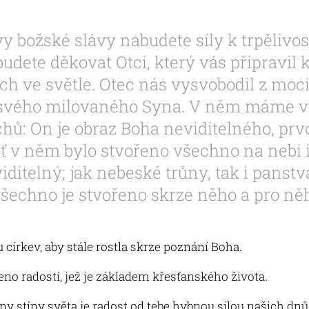
y božské slávy nabudete síly k trpělivos
 budete děkovat Otci, který vás připravil 
ých ve světle. Otec nás vysvobodil z moc
í svého milovaného Syna. V něm máme v
chů: On je obraz Boha neviditelného, pr
oť v něm bylo stvořeno všechno na nebi i
viditelný; jak nebeské trůny, tak i panstv
všechno je stvořeno skrze něho a pro ně
u církev, aby stále rostla skrze poznání Boha.
eno radostí, jež je základem křesťanského života.
ny stíny světa je radost od tebe hybnou silou našich dnů