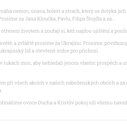
emáhá nemoc, únava, bolest a strach, který se dotýká ji
rosíme za Jana Kloučka, Pavlu, Filipa Štojdla a za...
 otřeseni životem a zoufají si, kéž najdou ujištění a posilu
větě, a zvláště prosíme za Ukrajinu. Prosíme, povzbuzuj n
rajinský lid a otevřené srdce pro příchozí.
 v rukách moc, aby nehledali jenom vlastní prospěch a us
m při všech akcích v našich náboženských obcích a za 
u.
přinášíme ovoce Ducha a Kristův pokoj sílí všemu navzdo