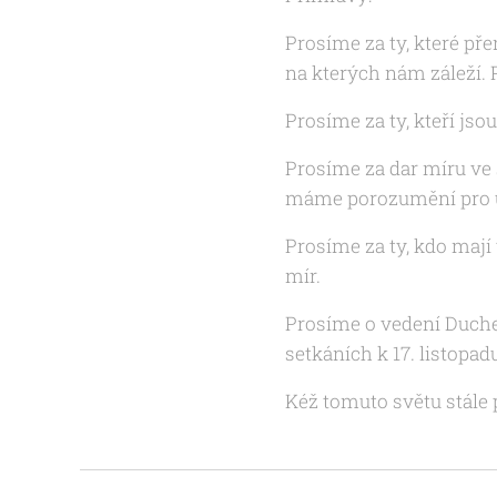
Prosíme za ty, které př
na kterých nám záleží. P
Prosíme za ty, kteří jsou
Prosíme za dar míru ve s
máme porozumění pro uk
Prosíme za ty, kdo mají
mír.
Prosíme o vedení Duche
setkáních k 17. listopad
Kéž tomuto světu stále 