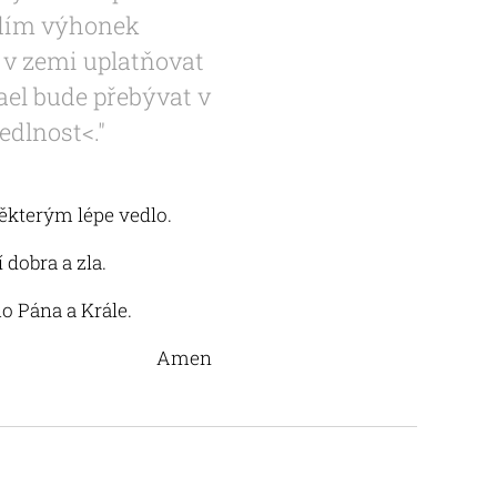
budím výhonek
e v zemi uplatňovat
ael bude přebývat v
edlnost<."
některým lépe vedlo.
 dobra a zla.
ho Pána a Krále.
Amen