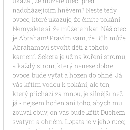
ukázal, že můžete utéci před
nadcházejícím hněvem? Neste tedy
ovoce, které ukazuje, že činíte pokání.
Nemyslete si, že můžete říkat: Náš otec
je Abraham! Pravím vám, že Bůh může
Abrahamovi stvořit děti z tohoto
kamení. Sekera je už na kořeni stromů;
a každý strom, který nenese dobré
ovoce, bude vyťat a hozen do ohně. Já
vás křtím vodou k pokání; ale ten,
který přichází za mnou, je silnější než
já - nejsem hoden ani toho, abych mu
zouval obuv; on vás bude křtít Duchem
svatým a ohněm. Lopata je v jeho ruce;