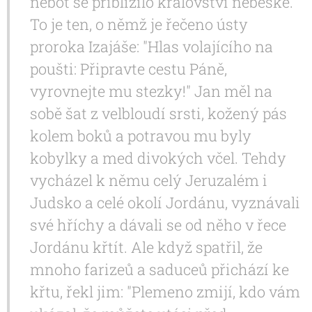
neboť se přiblížilo království nebeské."
To je ten, o němž je řečeno ústy
proroka Izajáše: "Hlas volajícího na
poušti: Připravte cestu Páně,
vyrovnejte mu stezky!" Jan měl na
sobě šat z velbloudí srsti, kožený pás
kolem boků a potravou mu byly
kobylky a med divokých včel. Tehdy
vycházel k němu celý Jeruzalém i
Judsko a celé okolí Jordánu, vyznávali
své hříchy a dávali se od něho v řece
Jordánu křtít. Ale když spatřil, že
mnoho farizeů a saduceů přichází ke
křtu, řekl jim: "Plemeno zmijí, kdo vám