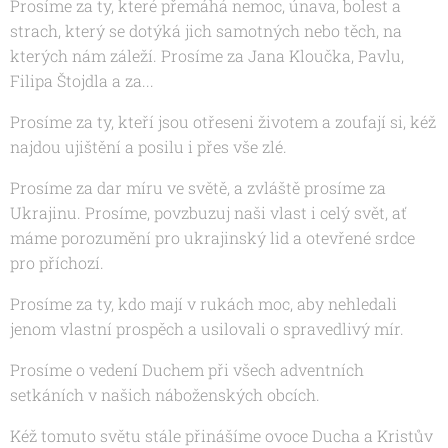
Prosíme za ty, které přemáhá nemoc, únava, bolest a
strach, který se dotýká jich samotných nebo těch, na
kterých nám záleží. Prosíme za Jana Kloučka, Pavlu,
Filipa Štojdla a za...
Prosíme za ty, kteří jsou otřeseni životem a zoufají si, kéž
najdou ujištění a posilu i přes vše zlé.
Prosíme za dar míru ve světě, a zvláště prosíme za
Ukrajinu. Prosíme, povzbuzuj naši vlast i celý svět, ať
máme porozumění pro ukrajinský lid a otevřené srdce
pro příchozí.
Prosíme za ty, kdo mají v rukách moc, aby nehledali
jenom vlastní prospěch a usilovali o spravedlivý mír.
Prosíme o vedení Duchem při všech adventních
setkáních v našich náboženských obcích.
Kéž tomuto světu stále přinášíme ovoce Ducha a Kristův