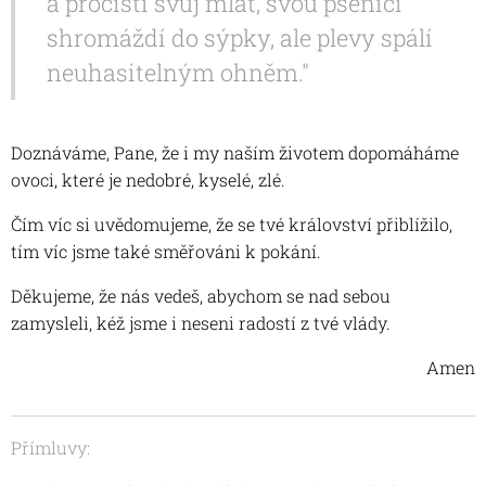
a pročistí svůj mlat, svou pšenici
shromáždí do sýpky, ale plevy spálí
neuhasitelným ohněm."
Doznáváme, Pane, že i my naším životem dopomáháme
ovoci, které je nedobré, kyselé, zlé.
Čím víc si uvědomujeme, že se tvé království přiblížilo,
tím víc jsme také směřováni k pokání.
Děkujeme, že nás vedeš, abychom se nad sebou
zamysleli, kéž jsme i neseni radostí z tvé vlády.
Amen
Přímluvy: