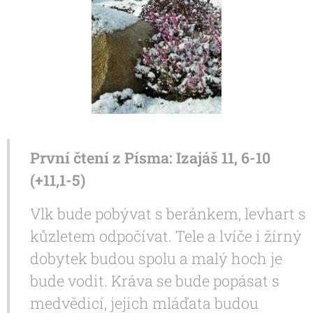
První čtení z Písma: Izajáš 11, 6-10
(+11,1-5)
Vlk bude pobývat s beránkem, levhart s
kůzletem odpočívat. Tele a lvíče i žírný
dobytek budou spolu a malý hoch je
bude vodit. Kráva se bude popásat s
medvědicí, jejich mláďata budou