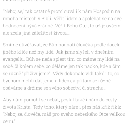
"Neboj se," tak ostatně promlouvá i k nám Hospodin na
mnoha místech v Bibli. Věřit lidem a spoléhat se na své
hodnocení bývá zrádné. Věřit Bohu Otci, to už je ovšem
ale zcela jiná záležitost života…
Smíme důvěřovat, že Bůh hodnotí člověka podle docela
jiného klíče než my lidé. Jak jsme slyšeli v dnešním
evangeliu. Bůh se nedá splést tím, co máme my lidé na
sobě, či kolem sebe, co děláme jen tak naoko, kde a čím
se různě "přiživujeme". Vždy dokonale vidí také i to, co
bychom mohli dát jemu a lidem, a přitom se různě
obáváme a držíme se svého sobectví či strachu…
Aby nám pomohl se nebát, poslal také i nám do cesty
života Krista. Tedy toho, který nám i přes náš kříž říká:
"Neboj se, člověče, máš pro svého nebeského Otce velikou
cenu."