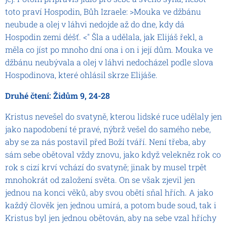
toto praví Hospodin, Bůh Izraele: >Mouka ve džbánu
neubude a olej v láhvi nedojde až do dne, kdy dá
Hospodin zemi déšť. <" Šla a udělala, jak Elijáš řekl, a
měla co jíst po mnoho dní ona i on i její dům. Mouka ve
džbánu neubývala a olej v láhvi nedocházel podle slova
Hospodinova, které ohlásil skrze Elijáše.
Druhé čtení: Židům 9, 24-28
Kristus nevešel do svatyně, kterou lidské ruce udělaly jen
jako napodobení té pravé, nýbrž vešel do samého nebe,
aby se za nás postavil před Boží tváří. Není třeba, aby
sám sebe obětoval vždy znovu, jako když velekněz rok co
rok s cizí krví vchází do svatyně; jinak by musel trpět
mnohokrát od založení světa. On se však zjevil jen
jednou na konci věků, aby svou obětí sňal hřích. A jako
každý člověk jen jednou umírá, a potom bude soud, tak i
Kristus byl jen jednou obětován, aby na sebe vzal hříchy