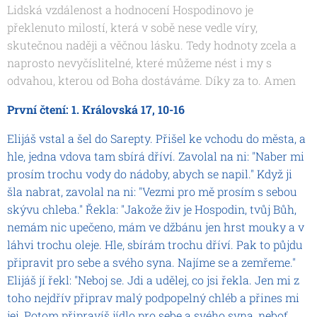
Lidská vzdálenost a hodnocení Hospodinovo je
překlenuto milostí, která v sobě nese vedle víry,
skutečnou naději a věčnou lásku. Tedy hodnoty zcela a
naprosto nevyčíslitelné, které můžeme nést i my s
odvahou, kterou od Boha dostáváme. Díky za to. Amen
První čtení: 1. Královská 17, 10-16
Elijáš vstal a šel do Sarepty. Přišel ke vchodu do města, a
hle, jedna vdova tam sbírá dříví. Zavolal na ni: "Naber mi
prosím trochu vody do nádoby, abych se napil." Když ji
šla nabrat, zavolal na ni: "Vezmi pro mě prosím s sebou
skývu chleba." Řekla: "Jakože živ je Hospodin, tvůj Bůh,
nemám nic upečeno, mám ve džbánu jen hrst mouky a v
láhvi trochu oleje. Hle, sbírám trochu dříví. Pak to půjdu
připravit pro sebe a svého syna. Najíme se a zemřeme."
Elijáš jí řekl: "Neboj se. Jdi a udělej, co jsi řekla. Jen mi z
toho nejdřív připrav malý podpopelný chléb a přines mi
jej. Potom připravíš jídlo pro sebe a svého syna, neboť