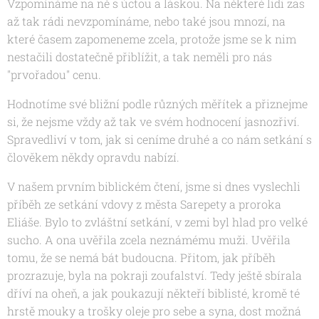
Vzpomínáme na ně s úctou a láskou. Na některé lidi zas
až tak rádi nevzpomínáme, nebo také jsou mnozí, na
které časem zapomeneme zcela, protože jsme se k nim
nestačili dostatečně přiblížit, a tak neměli pro nás
"prvořadou" cenu.
Hodnotíme své bližní podle různých měřítek a přiznejme
si, že nejsme vždy až tak ve svém hodnocení jasnozřiví.
Spravedliví v tom, jak si ceníme druhé a co nám setkání s
člověkem někdy opravdu nabízí.
V našem prvním biblickém čtení, jsme si dnes vyslechli
příběh ze setkání vdovy z města Sarepety a proroka
Eliáše. Bylo to zvláštní setkání, v zemi byl hlad pro velké
sucho. A ona uvěřila zcela neznámému muži. Uvěřila
tomu, že se nemá bát budoucna. Přitom, jak příběh
prozrazuje, byla na pokraji zoufalství. Tedy ještě sbírala
dříví na oheň, a jak poukazují někteří biblisté, kromě té
hrstě mouky a trošky oleje pro sebe a syna, dost možná