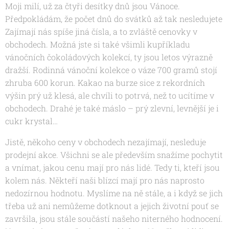
Moji milí, už za čtyři desítky dnů jsou Vánoce.
Předpokládám, že počet dnů do svátků až tak nesledujete
Zajímají nás spíše jiná čísla, a to zvláště cenovky v
obchodech. Možná jste si také všimli kupříkladu
vánočních čokoládových kolekcí, ty jsou letos výrazně
dražší. Rodinná vánoční kolekce o váze 700 gramů stojí
zhruba 600 korun. Kakao na burze sice z rekordních
výšin prý už klesá, ale chvíli to potrvá, než to ucítíme v
obchodech. Drahé je také máslo – prý zlevní, levnější je i
cukr krystal…
Jistě, někoho ceny v obchodech nezajímají, nesleduje
prodejní akce. Všichni se ale především snažíme pochytit
a vnímat, jakou cenu mají pro nás lidé. Tedy ti, kteří jsou
kolem nás. Někteří naši blízcí mají pro nás naprosto
nedozírnou hodnotu. Myslíme na ně stále, a i když se jich
třeba už ani nemůžeme dotknout a jejich životní pouť se
završila, jsou stále součástí našeho niterného hodnocení.