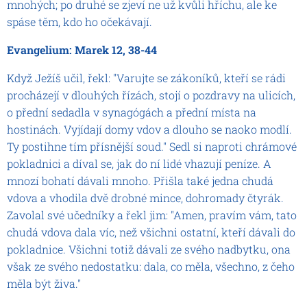
mnohých; po druhé se zjeví ne už kvůli hříchu, ale ke
spáse těm, kdo ho očekávají.
Evangelium: Marek 12, 38-44
Když Ježíš učil, řekl: "Varujte se zákoníků, kteří se rádi
procházejí v dlouhých řízách, stojí o pozdravy na ulicích,
o přední sedadla v synagógách a přední místa na
hostinách. Vyjídají domy vdov a dlouho se naoko modlí.
Ty postihne tím přísnější soud." Sedl si naproti chrámové
pokladnici a díval se, jak do ní lidé vhazují peníze. A
mnozí bohatí dávali mnoho. Přišla také jedna chudá
vdova a vhodila dvě drobné mince, dohromady čtyrák.
Zavolal své učedníky a řekl jim: "Amen, pravím vám, tato
chudá vdova dala víc, než všichni ostatní, kteří dávali do
pokladnice. Všichni totiž dávali ze svého nadbytku, ona
však ze svého nedostatku: dala, co měla, všechno, z čeho
měla být živa."