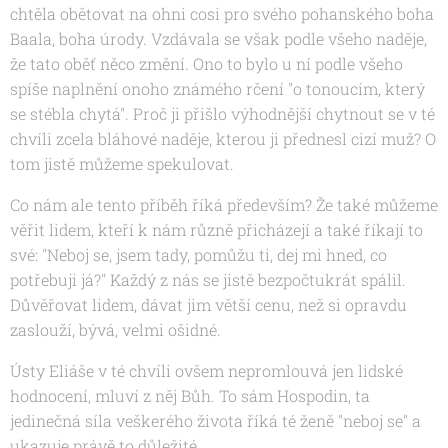
chtěla obětovat na ohni cosi pro svého pohanského boha
Baala, boha úrody. Vzdávala se však podle všeho naděje,
že tato oběť něco změní. Ono to bylo u ní podle všeho
spíše naplnění onoho známého rčení "o tonoucím, který
se stébla chytá". Proč ji přišlo výhodnější chytnout se v té
chvíli zcela bláhové naděje, kterou ji přednesl cizí muž? O
tom jistě můžeme spekulovat.
Co nám ale tento příběh říká především? Že také můžeme
věřit lidem, kteří k nám různě přicházejí a také říkají to
své: "Neboj se, jsem tady, pomůžu ti, dej mi hned, co
potřebuji já?" Každý z nás se jistě bezpočtukrát spálil.
Důvěřovat lidem, dávat jim větší cenu, než si opravdu
zaslouží, bývá, velmi ošidné.
Ústy Eliáše v té chvíli ovšem nepromlouvá jen lidské
hodnocení, mluví z něj Bůh. To sám Hospodin, ta
jedinečná síla veškerého života říká té ženě "neboj se" a
ukazuje právě to důležité.