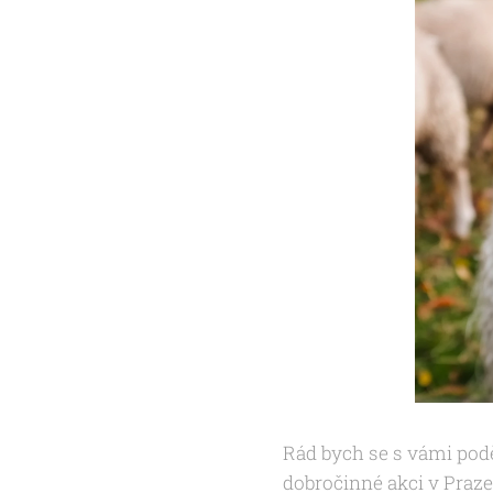
Rád bych se s vámi podě
dobročinné akci v Praze