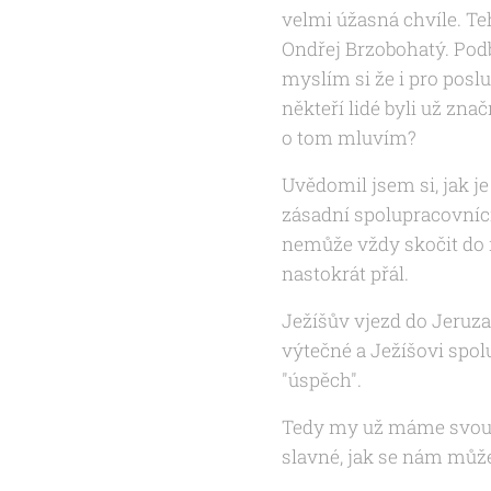
velmi úžasná chvíle. Teh
Ondřej Brzobohatý. Podb
myslím si že i pro posluc
někteří lidé byli už zna
o tom mluvím?
Uvědomil jsem si, jak je
zásadní spolupracovníc
nemůže vždy skočit do r
nastokrát přál.
Ježíšův vjezd do Jeruza
výtečné a Ježíšovi spol
"úspěch".
Tedy my už máme svou př
slavné, jak se nám může 