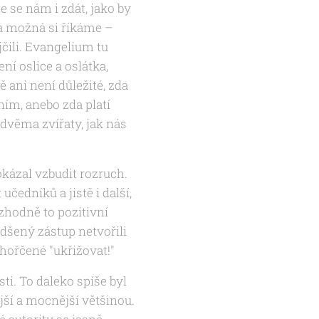
 se nám i zdát, jako by
 a možná si říkáme –
čili. Evangelium tu
í oslice a oslátka,
 ani není důležité, zda
 ním, anebo zda platí
dvěma zvířaty, jak nás
okázal vzbudit rozruch.
čedníků a jistě i další,
ozhodně to pozitivní
adšený zástup netvořili
ozhořčené "ukřižovat!"
ti. To daleko spíše byl
ší a mocnější většinou.