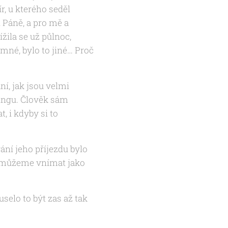
r, u kterého seděl
 Páně, a pro mě a
ížila se už půlnoc,
emné, bylo to jiné… Proč
ní, jak jsou velmi
ningu. Člověk sám
 i kdyby si to
ání jeho příjezdu bylo
zd můžeme vnímat jako
elo to být zas až tak