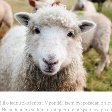
lil o jednu zkušenost. V pondělí jsem byl požádán o slo
. Na podobném setkání na stejném místě jsem byl před tř