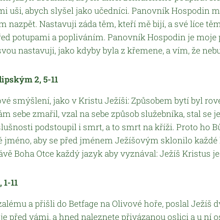
mi uši, abych slyšel jako učedníci. Panovník Hospodin mi 
 nazpět. Nastavuji záda těm, kteří mě bijí, a své líce tě
řed potupami a popliváním. Panovník Hospodin je moje
 svou nastavuji, jako kdyby byla z křemene, a vím, že ne
lipským 2, 5-11
vé smýšlení, jako v Kristu Ježíši: Způsobem bytí byl rov
ám sebe zmařil, vzal na sebe způsob služebníka, stal se j
slušnosti podstoupil i smrt, a to smrt na kříži. Proto ho 
 jméno, aby se před jménem Ježíšovým sklonilo každé k
ávě Boha Otce každý jazyk aby vyznával: Ježíš Kristus je
 1-11
uzalému a přišli do Betfage na Olivové hoře, poslal Ježíš d
 je před vámi, a hned naleznete přivázanou oslici a u ní o