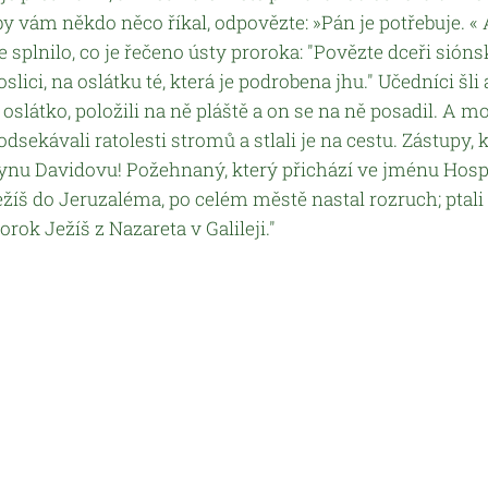
y vám někdo něco říkal, odpovězte: »Pán je potřebuje. « 
se splnilo, co je řečeno ústy proroka: "Povězte dceři siónsk
oslici, na oslátku té, která je podrobena jhu." Učedníci šli 
 i oslátko, položili na ně pláště a on se na ně posadil. A 
 odsekávali ratolesti stromů a stlali je na cestu. Zástupy, 
Synu Davidovu! Požehnaný, který přichází ve jménu Hos
žíš do Jeruzaléma, po celém městě nastal rozruch; ptali 
orok Ježíš z Nazareta v Galileji."