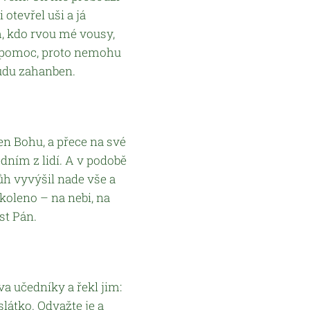
otevřel uši a já
m, kdo rvou mé vousy,
 pomoc, proto nemohu
budu zahanben.
en Bohu, a přece na své
edním z lidí. A v podobě
Bůh vyvýšil nade vše a
oleno – na nebi, na
st Pán.
va učedníky a řekl jim:
slátko. Odvažte je a