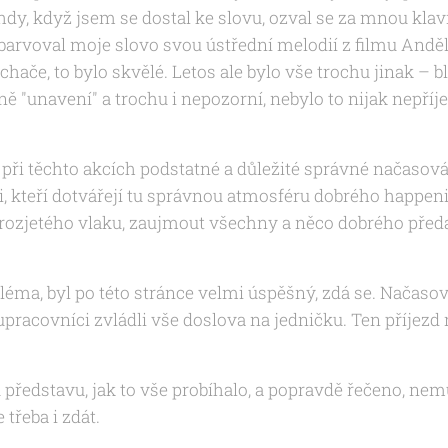
dy, když jsem se dostal ke slovu, ozval se za mnou klaví
arvoval moje slovo svou ústřední melodií z filmu Anděl
hače, to bylo skvělé. Letos ale bylo vše trochu jinak – bl
čně "unavení" a trochu i nepozorní, nebylo to nijak nepříj
 při těchto akcích podstatné a důležité správné načasová
i, kteří dotvářejí tu správnou atmosféru dobrého happe
ozjetého vlaku, zaujmout všechny a něco dobrého předat,
léma, byl po této stránce velmi úspěšný, zdá se. Načasov
upracovníci zvládli vše doslova na jedničku. Ten příje
edstavu, jak to vše probíhalo, a popravdě řečeno, nemus
třeba i zdát.