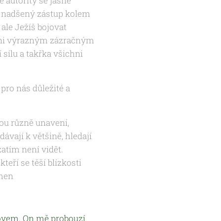
 autority se jasně
en nadšený zástup kolem
 ale Ježíš bojovat
e ani výrazným zázračným
 sílu a takřka všichni
 pro nás důležité a
ou různě unavení,
ávají k většině, hledají
zatím není vidět.
teří se těší blízkosti
Amen
lovem. On mě probouzí