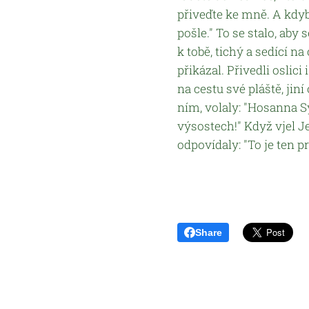
přiveďte ke mně. A kdyb
pošle." To se stalo, aby 
k tobě, tichý a sedící na 
přikázal. Přivedli oslici
na cestu své pláště, jiní
ním, volaly: "Hosanna 
výsostech!" Když vjel Je
odpovídaly: "To je ten pr
Share