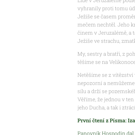
Lidé v Jeruzalémě podle
vyhranily proti tomu úd
Ježíše se časem proměnil
mečem nechtěl. Jeho krá
činem v Jeruzalémě, a t
Ježíše ve strachu, zmatk
My, sestry a bratři, z p
těšíme se na Velikonoce
Netěšíme se z vítězstv
nepozorní a nemůžeme se 
sílu a drží se pozemské
Věříme, že jednou v ten 
jeho Ducha, a tak i ztrá
První čtení z Písma: Iza
Panovník Hospodin dal 