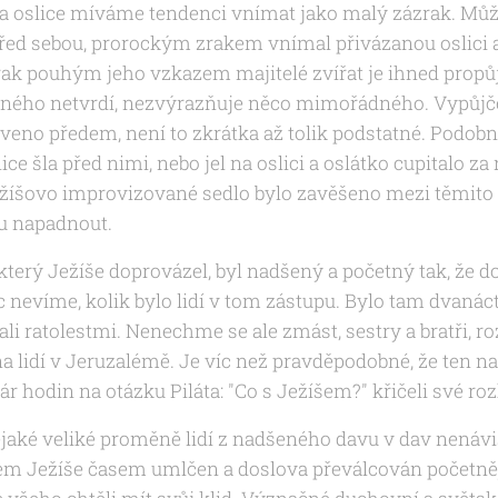
 a oslice míváme tendenci vnímat jako malý zázrak. Může
 před sebou, prorockým zrakem vnímal přivázanou oslici
erak pouhým jeho vzkazem majitelé zvířat je ihned propůj
čného netvrdí, nezvýrazňuje něco mimořádného. Vypůjčen
veno předem, není to zkrátka až tolik podstatné. Podobně
lice šla před nimi, nebo jel na oslici a oslátko cupitalo za
ežíšovo improvizované sedlo bylo zavěšeno mezi těmito 
tu napadnout.
, který Ježíše doprovázel, byl nadšený a početný tak, že d
nevíme, kolik bylo lidí v tom zástupu. Bylo tam dvanáct u
vali ratolestmi. Nenechme se ale zmást, sestry a bratři, r
na lidí v Jeruzalémě. Je víc než pravděpodobné, že ten n
 pár hodin na otázku Piláta: "Co s Ježíšem?" křičeli své r
jaké veliké proměně lidí z nadšeného davu v dav nenávis
em Ježíše časem umlčen a doslova převálcován početněj