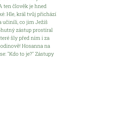
A ten člověk je hned
é: Hle, král tvůj přichází
a učinili, co jim Ježíš
mohutný zástup prostíral
které šly před ním i za
podinově! Hosanna na
se: "Kdo to je?" Zástupy