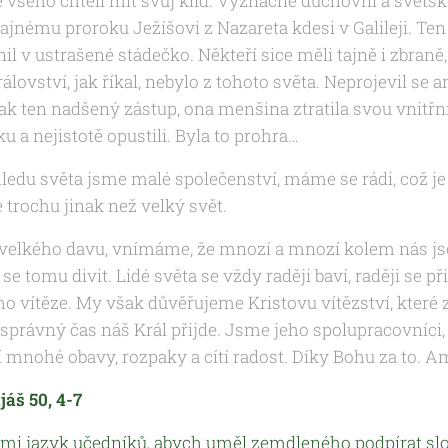
 všeho chtěli mít svůj klid. Význačné duchovní a světské
ajnému proroku Ježíšovi z Nazareta kdesi v Galileji. T
 v ustrašené stádečko. Někteří sice měli tajně i zbraně,
lovství, jak říkal, nebylo z tohoto světa. Neprojevil s
ak ten nadšený zástup, ona menšina ztratila svou vnitřní
u a nejistotě opustili. Byla to prohra…
ohledu světa jsme malé společenství, máme se rádi, což je
 trochu jinak než velký svět.
í velkého davu, vnímáme, že mnozí a mnozí kolem nás js
tomu divit. Lidé světa se vždy raději baví, raději se přid
ho vítěze. My však důvěřujeme Kristovu vítězství, které 
správný čas náš Král přijde. Jsme jeho spolupracovníci, k
cí mnohé obavy, rozpaky a cítí radost. Díky Bohu za to. 
jáš 50, 4-7
mi jazyk učedníků, abych uměl zemdleného podpírat s