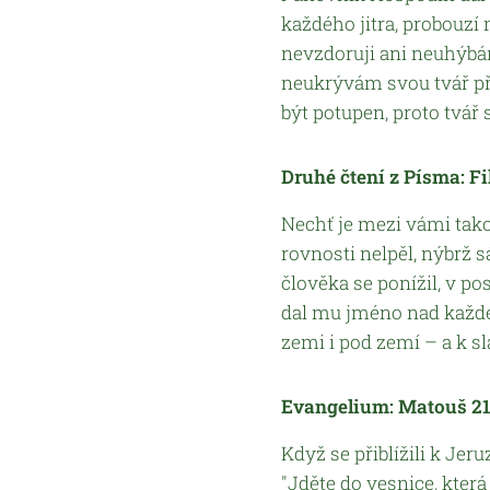
každého jitra, probouzí 
nevzdoruji ani neuhýbám
neukrývám svou tvář p
být potupen, proto tvář
Druhé čtení z Písma: Fi
Nechť je mezi vámi tako
rovnosti nelpěl, nýbrž s
člověka se ponížil, v po
dal mu jméno nad každé
zemi i pod zemí – a k sl
Evangelium: Matouš 21,
Když se přiblížili k Jer
"Jděte do vesnice, která