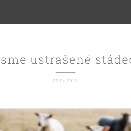
jsme ustrašené stáde
02.04.2023