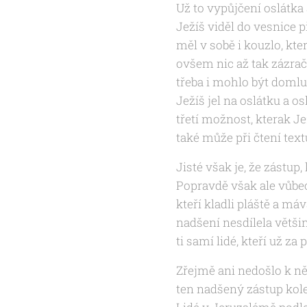
Už to vypůjčení oslátka
Ježíš viděl do vesnice
měl v sobě i kouzlo, kt
ovšem nic až tak zázra
třeba i mohlo být domlu
Ježíš jel na oslátku a os
třetí možnost, kterak J
také může při čtení tex
Jisté však je, že zástup
Popravdě však ale vůbec 
kteří kladli pláště a má
nadšení nesdílela větši
ti samí lidé, kteří už za
Zřejmě ani nedošlo k ně
ten nadšený zástup kol