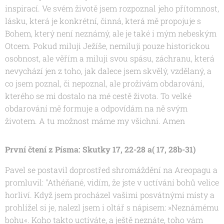
inspirací. Ve svém životě jsem rozpoznal jeho přítomnost,
lásku, která je konkrétní, činná, která mě propojuje s
Bohem, který není neznámý, ale je také i mým nebeským
Otcem. Pokud miluji Ježíše, nemiluji pouze historickou
osobnost, ale věřím a miluji svou spásu, záchranu, která
nevychází jen z toho, jak dalece jsem skvělý, vzdělaný, a
co jsem poznal, či nepoznal, ale prožívám obdarování,
kterého se mi dostalo na mé cestě života. To velké
obdarování mě formuje a odpovídám na ně svým
životem. A tu možnost máme my všichni. Amen
První čtení z Písma: Skutky 17, 22-28 a( 17, 28b-31)
Pavel se postavil doprostřed shromáždění na Areopagu a
promluvil: "Athéňané, vidím, že jste v uctívání bohů velice
horliví. Když jsem procházel vašimi posvátnými místy a
prohlížel si je, nalezl jsem i oltář s nápisem: »Neznámému
bohu«. Koho takto uctíváte, a ještě neznáte, toho vám