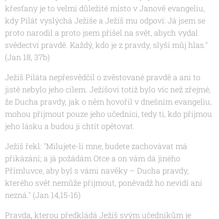
křesťany je to velmi důležité místo v Janově evangeliu,
kdy Pilát vyslýchá Ježíše a Ježíš mu odpoví:
Já jsem se
proto narodil a proto jsem přišel na svět, abych vydal
svědectví pravdě. Každý, kdo je z pravdy, slyší můj hlas."
(Jan 18, 37b)
Ježíš Piláta nepřesvědčil o zvěstované pravdě a ani to
jistě nebylo jeho cílem. Ježíšovi totiž bylo víc než zřejmé,
že Ducha pravdy, jak o něm hovořil v dnešním evangeliu,
mohou přijmout pouze jeho učedníci, tedy ti, kdo přijmou
jeho lásku a budou ji chtít opětovat.
Ježíš řekl:
"Milujete-li mne, budete zachovávat má
přikázání; a já požádám Otce a on vám dá jiného
Přímluvce, aby byl s vámi navěky – Ducha pravdy,
kterého svět nemůže přijmout, poněvadž ho nevidí ani
nezná." (Jan 14,15-16)
Pravda, kterou předkládá Ježíš svým učedníkům je