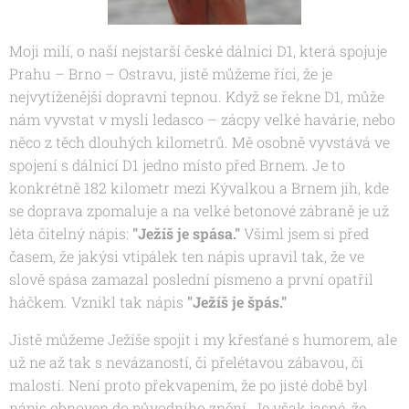
Moji milí, o naší nejstarší české dálnici D1, která spojuje
Prahu – Brno – Ostravu, jistě můžeme říci, že je
nejvytíženější dopravní tepnou. Když se řekne D1, může
nám vyvstat v mysli ledasco – zácpy velké havárie, nebo
něco z těch dlouhých kilometrů. Mě osobně vyvstává ve
spojení s dálnicí D1 jedno místo před Brnem. Je to
konkrétně 182 kilometr mezi Kývalkou a Brnem jih, kde
se doprava zpomaluje a na velké betonové zábraně je už
léta čitelný nápis:
"Ježíš je spása."
Všiml jsem si před
časem, že jakýsi vtipálek ten nápis upravil tak, že ve
slově spása zamazal poslední písmeno a první opatřil
háčkem. Vznikl tak nápis
"Ježíš je špás."
Jistě můžeme Ježíše spojit i my křesťané s humorem, ale
už ne až tak s nevázaností, či přelétavou zábavou, či
malostí. Není proto překvapením, že po jisté době byl
nápis obnoven do původního znění. Je však jasné, že