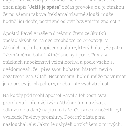
onen nápis
"Ježíš je spása"
občas provokuje a je otázkou
čemu všemu taková "reklama" vlastně slouží, může
hodně lidí dobře, pozitivně oslovit bez vnitřní znalosti?
Apoštol Pavel v našem dnešním čtení ze Skutků
apoštolských se na své procházce po Areopagu v
Aténách setkal s nápisem u oltáře, který hlásal, že patří
"Neznámému bohu". Athéňané byli podle Pavla v
otázkách náboženství velmi horliví a podle všeho si
uvědomovali, že i přes svou bohatou historii neví o
božstvech vše. Oltář "Neznámému bohu" můžeme vnímat
jako projev jejich pokory, anebo jisté vychytralosti.
Na každý pád mohl apoštol Pavel s lehkostí svou
promluvu k přemýšlivým Athéňanům navázat s
odkazem na daný nápis u oltáře. Co jsme už nečetli, byl
výsledek Pavlovy promluvy. Početný zástup mu
naslouchal, ale
: Jakmile uslyšeli o vzkříšení z mrtvých,