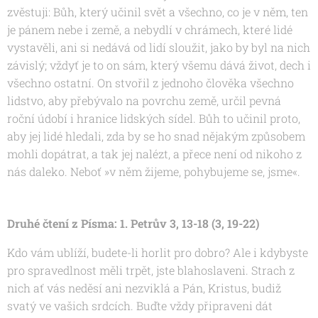
zvěstuji: Bůh, který učinil svět a všechno, co je v něm, ten
je pánem nebe i země, a nebydlí v chrámech, které lidé
vystavěli, ani si nedává od lidí sloužit, jako by byl na nich
závislý; vždyť je to on sám, který všemu dává život, dech i
všechno ostatní. On stvořil z jednoho člověka všechno
lidstvo, aby přebývalo na povrchu země, určil pevná
roční údobí i hranice lidských sídel. Bůh to učinil proto,
aby jej lidé hledali, zda by se ho snad nějakým způsobem
mohli dopátrat, a tak jej nalézt, a přece není od nikoho z
nás daleko. Neboť »v něm žijeme, pohybujeme se, jsme«.
Druhé čtení z Písma: 1. Petrův 3, 13-18 (3, 19-22)
Kdo vám ublíží, budete-li horlit pro dobro? Ale i kdybyste
pro spravedlnost měli trpět, jste blahoslaveni. Strach z
nich ať vás neděsí ani nezviklá a Pán, Kristus, budiž
svatý ve vašich srdcích. Buďte vždy připraveni dát