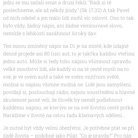
jedni se mu začali smát a druzí řekli: "Rádi si tě
poslechneme, ale až někdy jindy."
(Sk 17,32)
A tak Pavel
od nich odešel a jen málo lidí mohl víc oslovit. Ono to tak
bylo vždy, žádný nápis, ani žádné vemlouvavé slovo,
nemůže s lehkostí zasáhnout široký dav.
Ten mnou zmíněný nápis na D1 je na místě, kde údajně
denně projede asi 80 tisíc aut, to je takřka každou vteřinu
jedno auto. Může si tedy toho nápisu všimnout opravdu
velké množství lidí, ale každý si na té cestě myslí na to
své, je ve svém autě a také ve svém vnitřním světě,
možná si nápisu všimne možná ne. Lidé jsou zamyšlení,
povídají si, poslouchají rádio, nejsou soustředění a hlavně
zkušenost jasně velí, že člověk by neměl podlehnout
každému nápisu, se kterým se na své životní cestě potká.
Narážíme v životě na celou řadu klamavých sdělení…
Je nutné být vždy velmi obezřetní. Je potřebné ptát se při
jízdě života – podobně jako Pilát:
"Co je pravda?"
Pro nás