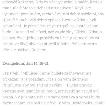
odpověď každému, kdo by vás vyslýchal o naději, kterou
máte, ale čiňte to s tichostí a s uctivostí. Když jste
vystaveni pomluvám, zachovávejte si dobré svědomí, aby
ti, kteří hanobí váš dobrý způsob života v Kristu, byli
zahanbeni. Je přece lépe, abyste trpěli za dobré jednání,
bude-li to snad vůle Boží, než za zlé činy. Vždyť i Kristus
dal svůj život jednou provždy za hříchy, spravedlivý za
nespravedlivé, aby nás přivedl k Bohu. Byl usmrcen v
těle, ale obživen Duchem.
Evangelium: Jan 14, 15-21
Ježíš řekl: "Milujete-li mne, budete zachovávat má
přikázání; a já požádám Otce a on vám dá jiného
Přímluvce, aby byl s vámi navěky – Ducha pravdy,
kterého svět nemůže přijmout, poněvadž ho nevidí ani
nezná. Vy jej znáte, neboť s vámi zůstává a ve vás bude.
Nezanechám vás osiřelé, přijdu k vám. Ještě malou chvíli