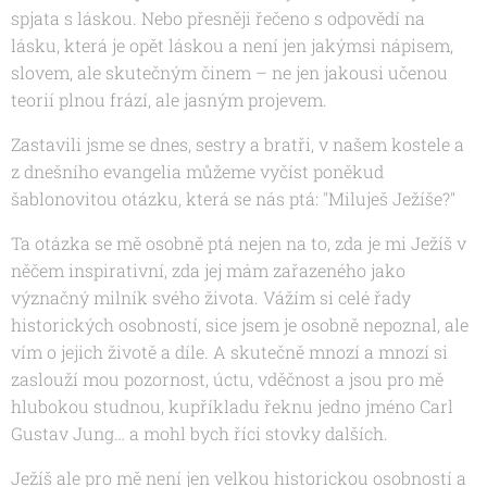
spjata s láskou. Nebo přesněji řečeno s odpovědí na
lásku, která je opět láskou a není jen jakýmsi nápisem,
slovem, ale skutečným činem – ne jen jakousi učenou
teorií plnou frází, ale jasným projevem.
Zastavili jsme se dnes, sestry a bratři, v našem kostele a
z dnešního evangelia můžeme vyčíst poněkud
šablonovitou otázku, která se nás ptá: "Miluješ Ježíše?"
Ta otázka se mě osobně ptá nejen na to, zda je mi Ježíš v
něčem inspirativní, zda jej mám zařazeného jako
význačný milník svého života. Vážím si celé řady
historických osobností, sice jsem je osobně nepoznal, ale
vím o jejich životě a díle. A skutečně mnozí a mnozí si
zaslouží mou pozornost, úctu, vděčnost a jsou pro mě
hlubokou studnou, kupříkladu řeknu jedno jméno Carl
Gustav Jung… a mohl bych říci stovky dalších.
Ježíš ale pro mě není jen velkou historickou osobností a