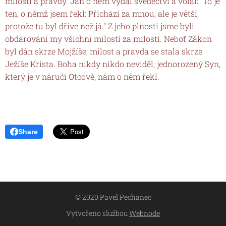
milosti a pravdy. Jan o něm vydal svědectví a volal: "To je
ten, o němž jsem řekl: Přichází za mnou, ale je větší,
protože tu byl dříve než já." Z jeho plnosti jsme byli
obdarováni my všichni milostí za milostí. Neboť Zákon
byl dán skrze Mojžíše, milost a pravda se stala skrze
Ježíše Krista. Boha nikdy nikdo neviděl; jednorozený Syn,
který je v náruči Otcově, nám o něm řekl.
Share
© 2020 Pavel Pechanec
Vytvořeno službou
Webnode