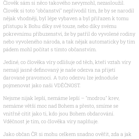
Člověk sám si něco takového nevymohl, nezasloužil.
Člověk si toto "občanství" nepřivodil tím, že by se narodil
nějak vhodněji, byl lépe vybaven a byl přiřazen k tomu
přístupu k Bohu díky své touze, nebo díky svému
pokrevnímu příbuzenství, že by patřil do vyvolené rodiny
nebo vyvoleného národa, a tak nějak automaticky by tím
pádem mohl počítat s tímto občanstvím.
Jediné, co člověka víry odlišuje od těch, kteří vztah víry
nemají jasně definovaný je naše odezva na přijetí
darované pravomoci. A tuto odezvu lze jednoduše
pojmenovat jako naši VDĚČNOST.
Nejsme nijak lepší, nemáme lepší – "modrou" krev,
nemáme větší moc nad Bohem a přesto, smíme se
vnitřně cítit jako ti, kdo jsou Bohem obdarování.
Vděčnost je tím, co člověka víry naplňuje.
Jako občan ČR si mohu celkem snadno ověřit, zda a jak