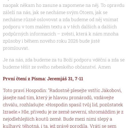
naopak někam ho zasune a zapomene na něj. To opravdu
záleží na nás, jak se necháme svým Otcem, jak se
necháme různě oslovovat a zda budeme od něj vnímat
podporu v tom malém textu a v těch dalších a dalších
podpůrných informacích – zvěsti, která k nám mnoha
způsoby i během nového roku 2026 bude jistě
promlouvat.
Je na nás, zda budeme za tu Boží podporu vděčni a zda se
budeme těšit ze svého nebeského občanství. Amen
První čtení z Písma: Jeremjáš 31, 7-11
Toto praví Hospodin: "Radostně plesejte vstříc Jákobovi,
jásejte nad tím, který je hlavou pronárodů, vzdávejte
chválu, rozhlašujte: »Hospodin spasil tvůj lid, pozůstatek
Izraele.« Hle, přivedu je ze země severní, shromáždím je z
nejodlehlejších koutů země. Bude mezi nimi slepý a
kulhavý, těhotná, i ta, jež právě porodila. Vrátí se sem