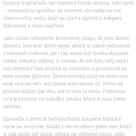
funguje kupříkladu ten zmíněný Portál občana, nebo jistě
– nemusím se spoléhat na internet, ale raději na své
vlastní nohy, mohu dojít na úřad a zajistit si kdejaký
dokument a výpis napřímo.
Jako občan nebeského království, chápu, že jsem Božím
dítětem. Sice dost dobře nejde, abych si cokoli jednoduše
v nebesích ověřoval, ale i tak mohu být docela obyčejně,
lidsky, světsky vděčný. A vnímat, že mě Bůh, tedy také i
můj Nebeský Otec přijímá za vlastního a promlouvá ke
mně mnoha způsoby. Žádný světský úřad mi tento stav
mojí víry neověří, ani žádná internetová síť. Mohu na
počítači klikat, jak chci, ale to není ta cesta. Podstatou
víry je kývnout na nabídku vztahu, který je nám lidem
nabízen.
Zpravidla o prvních bohoslužbách losujeme biblické
verše na nový rok. Každý z vás si vybere jeden text, který
si pak může dát doma někam na viditelné místo, nebo