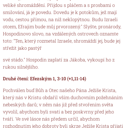
veliké shromáždění. Přijdou s pláčem a s prosbami o
smilování, já je povedu. Dovedu je k potokům, jež mají
vodu, cestou přímou, na níž neklopýtnou. Budu Izraeli
otcem, Efrajim bude můj prvorozený." Slyšte, pronárody,
Hospodinovo slovo, na vzdálených ostrovech oznamte
toto: "Ten, který rozmetal Izraele, shromáždí jej, bude jej
střežit jako pastýř
své stádo." Hospodin zaplatí za Jákoba, vykoupí ho z
rukou silnějšího.
Druhé čtení: Efezským 1, 3-10 (+1,11-14)
Pochválen buď Bůh a Otec našeho Pána Ježíše Krista,
který nás v Kristu obdařil vším duchovním požehnáním
nebeských darů; v něm nás již před stvořením světa
vyvolil, abychom byli svatí a bez poskvrny před jeho
tváří. Ve své lásce nás předem určil, abychom
rozhodnutím jeho dobroty byli skrze Ježíše Krista přijati