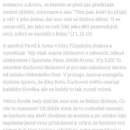
svědectví o Kristu, ve kterém se před nás předkládá
možné zjištění, informace o nás: "
Těm pak, kteří ho přijali
a věří v jeho jméno, dal moc stát se Božími dětmi. Ti se
nenarodili, jen jako se rodí lidé, jako děti pozemských
otců, nýbrž se narodili z Boha." (J 1, 12-13)
A apoštol Pavel k tomu v listu Filipským dodává a
vysvětluje: "
My však máme občanství v nebesích, odkud
očekáváme i Spasitele, Pána Ježíše Krista." (Fp 3,20)
To
zmíněné duchovní občanství je pro nás nabídnutý darem
od našeho Nebeského Otce. V prologu Janova evangelia
slyšíme zprávu, že díky Bohu Duchovní světlo ozařuje
každého člověka, ale ne každý to tak nutně vnímá.
Věřící člověk tedy obdržel moc stát se Božím dítětem. Co
vše to znamená? Už dobře víme, že to rozhodně neznačí,
že bychom my, kteří chodíme do kostela a při sčítání lidu
zapíšeme jasně svou příslušnost k církvi, že bychom tím
pádem byli těmi lepšími, silnějšími, nebo mocnějšími v