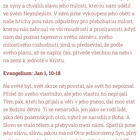
za syny a chválili slávu jeho milosti, kterou nám udělil
ve svém Nejmilejším. V něm jsme vykoupeni jeho obětí a
naše hříchy jsou nám odpuštěny pro přebohatou milost,
kterou nás zahrnul ve vší moudrosti a prozíravosti, když
nám dal poznat tajemství svého záměru, svého
milostivého rozhodnutí, jímž si předsevzal, že podle
svého plánu, až se naplní čas, přivede všechno na nebi i
na zemi k jednotě v Kristu.
Evangelium: Jan 1, 10-18
Na světě byl, svět skrze něj povstal, ale svět ho nepoznal.
Přišel do svého vlastního, ale jeho vlastní ho nepřijali.
Těm pak, kteří ho přijali a věří v jeho jméno, dal moc stát
se Božími dětmi. Ti se nenarodili, jen jako se rodí lidé,
jako děti pozemských otců, nýbrž se narodili z Boha. A
Slovo se stalo tělem a přebývalo mezi námi. Spatřili jsme
jeho slávu, slávu, jakou má od Otce jednorozený Syn, plný