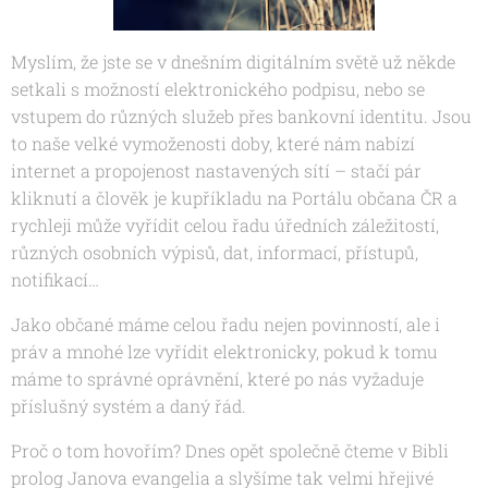
Myslím, že jste se v dnešním digitálním světě už někde
setkali s možností elektronického podpisu, nebo se
vstupem do různých služeb přes bankovní identitu. Jsou
to naše velké vymoženosti doby, které nám nabízí
internet a propojenost nastavených sítí – stačí pár
kliknutí a člověk je kupříkladu na Portálu občana ČR a
rychleji může vyřídit celou řadu úředních záležitostí,
různých osobních výpisů, dat, informací, přístupů,
notifikací…
Jako občané máme celou řadu nejen povinností, ale i
práv a mnohé lze vyřídit elektronicky, pokud k tomu
máme to správné oprávnění, které po nás vyžaduje
příslušný systém a daný řád.
Proč o tom hovořím? Dnes opět společně čteme v Bibli
prolog Janova evangelia a slyšíme tak velmi hřejivé