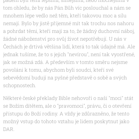
tom ohledu, že by nás Pán Bůh víc poslouchal a nám se
mnohem lépe vedlo než těm, kteří takovou moc a sílu
nemají. Bylo by jistě příjemné mít tak trochu nos nahoru
a pohrdat těmi, kteří mají za to, že žádný duchovní náboj,
žádné náboženství pro svůj život nepotřebují. U nás v
Čechách je drtivá většina lidí, která to tak údajně má. Ale
jednak tušíme, že to s jejich "nevírou", není tak vyostřené,
jak se možná zdá. A především v tomto směru nejsme
povoláni k tomu, abychom byli soudci, kteří své
sebevědomí budují na pyšné představě o sobě a svých
schopnostech.
Některé české překlady Bible nehovoří o naší "moci" stát
se Božím dítětem, ale o "pravomoci", právu, či o otevření
přístupu do Boží rodiny. A vždy je zdůrazněno, že tento
možný vstup do tohoto vztahu je lidem poskytnut jako
DAR.