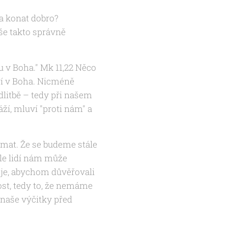
 a konat dobro?
še takto správně
u v Boha." Mk 11,22 Něco
ěří v Boha. Nicméně
litbě – tedy při našem
ží, mluví "proti nám" a
mat. Že se budeme stále
le lidí nám může
s je, abychom důvěřovali
bost, tedy to, že nemáme
 naše výčitky před