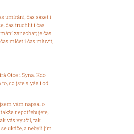
s umírání, čas sázet i
e, čas truchlit i čas
ímání zanechat; je čas
 čas mlčet i čas mluvit;
pírá Otce i Syna. Kdo
o, co jste slyšeli od
to jsem vám napsal o
, takže nepotřebujete,
ak vás vyučil, tak
se ukáže, a nebyli jím