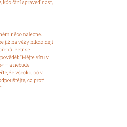
ý, kdo činí spravedlnost,
na něm něco nalezne.
be již na věky nikdo nejí
ořenů. Petr se
dpověděl: "Mějte víru v
e< – a nebude
řte, že všecko, oč v
odpouštějte, co proti
"