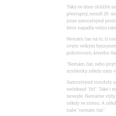
Taky se dnes ohlížíte z
přestupný, neměl 29. úno
jsme samozřejmě prožili
letos napadla velmi nám
Nemám čas na to, či ono
svým velkým byznysem. 
pohotovosti, kterého tla
"Nemám čas, nebo jiným
myšlenky někdy nám vš
Samozřejmě mnohdy už d
nečekaně "řítí". Také i
nevejde. Nemáme vždy č
někdy ve stresu. A něk
naše "nemám čas".