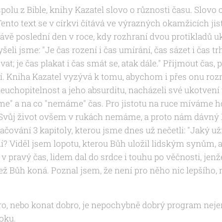
polu z Bible, knihy Kazatel slovo o různosti času. Slovo o
ento text se v církvi čítává ve výrazných okamžicích jis
rávě poslední den v roce, kdy rozhraní dvou protikladů 
yšeli jsme:
"
Je čas rození i čas umírání, čas sázet i čas trha
ovat; je čas plakat i čas smát se, atak dále."
Přijmout čas, 
ění. Kniha Kazatel vyzývá k tomu, abychom i přes onu r
neuchopitelnost a jeho absurditu, nacházeli své ukotvení
e" a na co "nemáme" čas. Pro jistotu na ruce míváme h
 Svůj život ovšem v rukách nemáme, a proto nám dávný 
ačování 3 kapitoly, kterou jsme dnes už nečetli:
"
Jaký uži
? Viděl jsem lopotu, kterou Bůh uložil lidským synům, a 
 v pravý čas, lidem dal do srdce i touhu po věčnosti, jen
jež Bůh koná. Poznal jsem, že není pro něho nic lepšího, 
o, nebo konat dobro, je nepochybně dobrý program nejen p
oku.