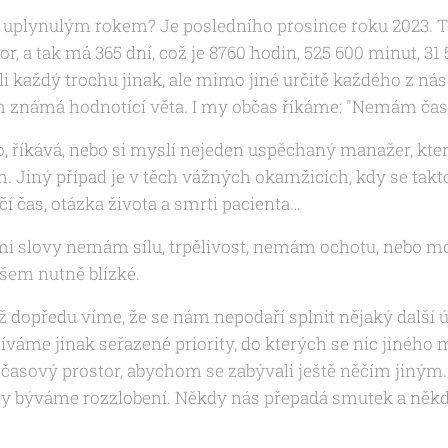
a uplynulým rokem? Je posledního prosince roku 2023. T
r, a tak má 365 dní, což je 8760 hodin, 525 600 minut, 31
 každý trochu jinak, ale mimo jiné určitě každého z ná
 známá hodnotící věta. I my občas říkáme: "Nemám čas,"
, říkává, nebo si myslí nejeden uspěchaný manažer, kte
Jiný případ je v těch vážných okamžicích, kdy se takto
čí čas, otázka života a smrti pacienta…
i slovy nemám sílu, trpělivost, nemám ochotu, nebo mo
em nutně blízké.
opředu víme, že se nám nepodaří splnit nějaký další úk
 míváme jinak seřazené priority, do kterých se nic jinéh
asový prostor, abychom se zabývali ještě něčím jiným
dy býváme rozzlobení. Někdy nás přepadá smutek a někd