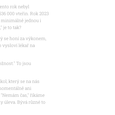
ento rok nebyl
 536 000 vteřin. Rok 2023
s minimálně jednou i
 je to tak?
rý se honí za výkonem,
 vysloví lékař na
žnost." To jsou
ol, který se na nás
o momentálně ani
. "Nemám čas," říkáme
y úleva. Bývá různé to