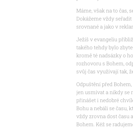
Máme, však na to čas, se
Dokážeme vždy seřadit s
srovnané a jako v rekl
Ježíš v evangeliu přibl
takého tehdy bylo zbyteč
kromě té nadsázky o hoř
rozhovoru s Bohem, odpo
svůj čas využívají tak, 
Odpuštění před Bohem, 
jen usmívat a nikdy se
přinášet i nedobré chvíl
Bohu a nebáli se času, k
vždy zrovna dost času a
Bohem. Kéž se radujem