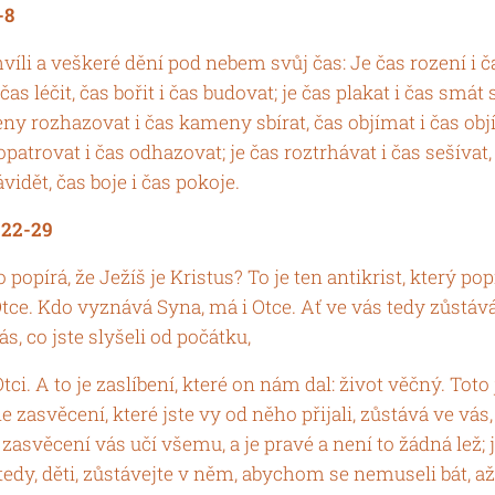
-8
li a veškeré dění pod nebem svůj čas: Je čas rození i ča
i čas léčit, čas bořit i čas budovat; je čas plakat i čas smát s
ny rozhazovat i čas kameny sbírat, čas objímat i čas obj
 opatrovat i čas odhazovat; je čas roztrhávat i čas sešívat,
vidět, čas boje i čas pokoje.
, 22-29
do popírá, že Ježíš je Kristus? To je ten antikrist, který po
ce. Kdo vyznává Syna, má i Otce. Ať ve vás tedy zůstává t
s, co jste slyšeli od počátku,
Otci. A to je zaslíbení, které on nám dal: život věčný. To
e zasvěcení, které jste vy od něho přijali, zůstává ve vás
 zasvěcení vás učí všemu, a je pravé a není to žádná lež; j
edy, děti, zůstávejte v něm, abychom se nemuseli bát, až 