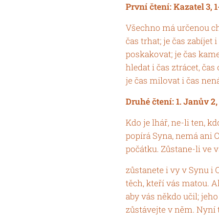
První čtení: Kazatel 3, 1
Všechno má určenou chví
čas trhat; je čas zabíjet 
poskakovat; je čas kame
hledat i čas ztrácet, čas
je čas milovat i čas nená
Druhé čtení: 1. Janův 2
Kdo je lhář, ne-li ten, k
popírá Syna, nemá ani Ot
počátku. Zůstane-li ve vá
zůstanete i vy v Synu i 
těch, kteří vás matou. Al
aby vás někdo učil; jeho
zůstávejte v něm. Nyní t