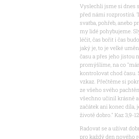
Vyslechli jsme si dnes s
před námi rozprostírá. T
svatba, pohřeb, anebo p
my lidé pohybujeme. Sl
léčit, čas bořit i čas bud
jaký je, to je velké um
času a přes jeho jistou 
promýšlíme, na co "mám
kontrolovat chod času.
vzkaz. Přečtěme si pokr
ze všeho svého pachtění
všechno učinil krásně a
začátek ani konec díla, 
životě dobro." Kaz 3,9-12
Radovat se a užívat dobr
pro každý den nového r