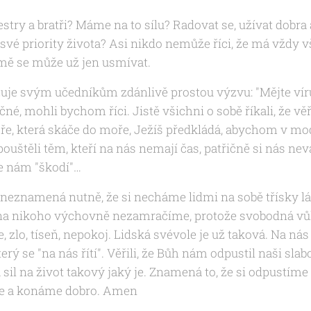
stry a bratři? Máme na to sílu? Radovat se, užívat dobra
vé priority života? Asi nikdo nemůže říci, že má vždy v
amě se může už jen usmívat.
ižuje svým učedníkům zdánlivě prostou výzvu: "Mějte vír
né, mohli bychom říci. Jistě všichni o sobě říkali, že v
e, která skáče do moře, Ježíš předkládá, abychom v mod
uštěli těm, kteří na nás nemají čas, patřičně si nás nevá
že nám "škodí"…
neznamená nutně, že si necháme lidmi na sobě třísky lá
 na nikoho výchovně nezamračíme, protože svobodná vů
e, zlo, tíseň, nepokoj. Lidská svévole je už taková. Na ná
terý se "na nás řítí". Věřili, že Bůh nám odpustil naši sla
 sil na život takový jaký je. Znamená to, že si odpustíme
e a konáme dobro. Amen