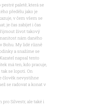
 pestré paletě, která se
tého předělu jako je
ukazuje, v čem všem se
t; je čas zabíjet i čas
přijmout život takový
ozmanitost nám daného
 v Bohu. My lidé různě
odinky a snažíme se
Kazatel napsal tento
tek má ten, kdo pracuje,
tak se lopotí. On
že člověk nevystihne
než se radovat a konat v
ro Silvestr, ale také i