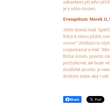
zahanbeni při jeho přích
je z něho zrozen.
Evangelium: Marek 11, 
Ježíš dostal hlad. Spatři
Když k němu přišel, nenal
ovoce!" Učedníci to slyš
rozpomenul a řekl: "Mistř
Boha! Amen, pravím vám,
pochybovat, ale bude věř
modlitbě prosíte, je vám
druhým máte, aby i váš 
Share