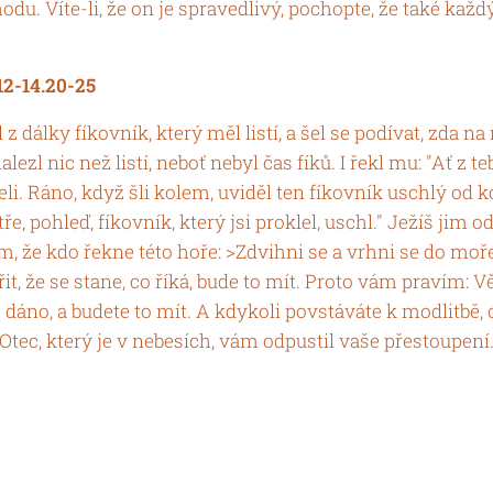
odu. Víte-li, že on je spravedlivý, pochopte, že také každ
12-14.20-25
l z dálky fíkovník, který měl listí, a šel se podívat, zda 
ezl nic než listí, neboť nebyl čas fíků. I řekl mu: "Ať z te
eli. Ráno, když šli kolem, uviděl ten fíkovník uschlý od k
e, pohleď, fíkovník, který jsi proklel, uschl." Ježíš jim o
 že kdo řekne této hoře: >Zdvihni se a vrhni se do moř
it, že se stane, co říká, bude to mít. Proto vám pravím: Vě
 dáno, a budete to mít. A kdykoli povstáváte k modlitbě, 
Otec, který je v nebesích, vám odpustil vaše přestoupení.