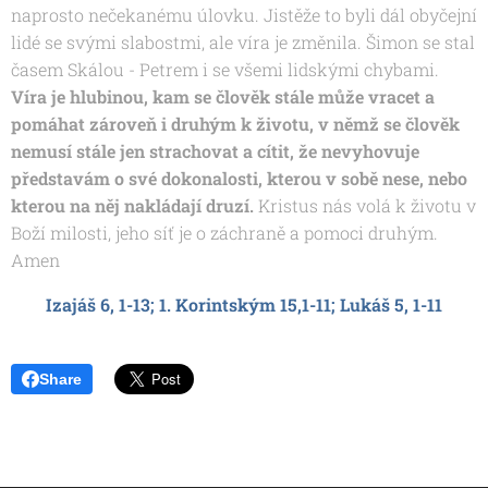
naprosto nečekanému úlovku. Jistěže to byli dál obyčejní
lidé se svými slabostmi, ale víra je změnila. Šimon se stal
časem Skálou - Petrem i se všemi lidskými chybami.
Víra je hlubinou, kam se člověk stále může vracet a
pomáhat zároveň i druhým k životu, v němž se člověk
nemusí stále jen strachovat a cítit, že nevyhovuje
představám o své dokonalosti, kterou v sobě nese, nebo
kterou na něj nakládají druzí.
Kristus nás volá k životu v
Boží milosti, jeho síť je o záchraně a pomoci druhým.
Amen
Izajáš 6, 1-13; 1. Korintským 15,1-11;
Lukáš 5, 1-11
Share