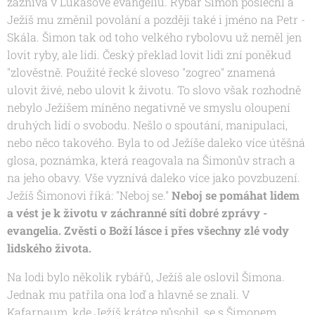
zaznívá v Lukášově evangeliu. Rybář Šimon poslechl a
Ježíš mu změnil povolání a později také i jméno na Petr -
Skála. Šimon tak od toho velkého rybolovu už neměl jen
lovit ryby, ale lidi. Český překlad lovit lidi zní poněkud
"zlověstně. Použité řecké sloveso "zogreo" znamená
ulovit živé, nebo ulovit k životu. To slovo však rozhodně
nebylo Ježíšem míněno negativně ve smyslu oloupení
druhých lidí o svobodu. Nešlo o spoutání, manipulaci,
nebo něco takového. Byla to od Ježíše daleko více útěšná
glosa, poznámka, která reagovala na Šimonův strach a
na jeho obavy. Vše vyznívá daleko více jako povzbuzení.
Ježíš Šimonovi říká: "Neboj se."
Neboj se pomáhat lidem
a vést je k životu v záchranné síti dobré zprávy -
evangelia. Zvěsti o Boží lásce i přes všechny zlé vody
lidského života.
Na lodi bylo několik rybářů, Ježíš ale oslovil Šimona.
Jednak mu patřila ona loď a hlavně se znali. V
Kafarnaum, kde Ježíš krátce působil, se s Šimonem