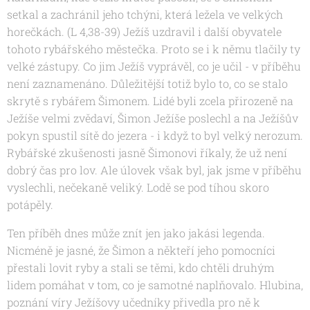
setkal a zachránil jeho tchýni, která ležela ve velkých
horečkách.
(L 4,38-39)
Ježíš uzdravil i další obyvatele
tohoto rybářského městečka. Proto se i k němu tlačily ty
velké zástupy. Co jim Ježíš vyprávěl, co je učil - v příběhu
není zaznamenáno. Důležitější totiž bylo to, co se stalo
skrytě s rybářem Šimonem. Lidé byli zcela přirozeně na
Ježíše velmi zvědaví, Šimon Ježíše poslechl a na Ježíšův
pokyn spustil sítě do jezera - i když to byl velký nerozum.
Rybářské zkušenosti jasně Šimonovi říkaly, že už není
dobrý čas pro lov. Ale úlovek však byl, jak jsme v příběhu
vyslechli, nečekaně veliký. Lodě se pod tíhou skoro
potápěly.
Ten příběh dnes může znít jen jako jakási legenda.
Nicméně je jasné, že Šimon a někteří jeho pomocníci
přestali lovit ryby a stali se těmi, kdo chtěli druhým
lidem pomáhat v tom, co je samotné naplňovalo. Hlubina,
poznání víry Ježíšovy učedníky přivedla pro ně k