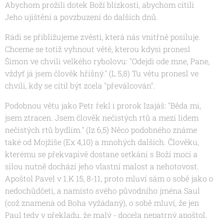
Abychom prožili dotek Boží blízkosti, abychom cítili
Jeho ujištění a povzbuzení do dalších dnů.
Rádi se přibližujeme zvěsti, která nás vnitřně posiluje.
Chceme se totiž vyhnout větě, kterou kdysi pronesl
Šimon ve chvíli velkého rybolovu:
"Odejdi ode mne, Pane,
vždyť já jsem člověk hříšný." (L 5,8)
Tu větu pronesl ve
chvíli, kdy se cítil být zcela "převálcován".
Podobnou větu jako Petr řekl i prorok Izajáš:
"Běda mi,
jsem ztracen. Jsem člověk nečistých rtů a mezi lidem
nečistých rtů bydlím."
(
Iz 6,5) N
ěco podobného známe
také od Mojžíše
(Ex 4,10)
a mnohých dalších. Člověku,
kterému se překvapivě dostane setkání s Boží mocí a
silou nutně dochází jeho vlastní malost a nehotovost.
Apoštol Pavel v
1.
K 15, 8-11
, proto mluví sám o sobě jako o
nedochůdčeti, a namísto svého původního jména Saul
(což znamená od Boha vyžádaný), o sobě mluví, že jen
Paul tedy v překladu, že malý - docela nepatrný apoštol.