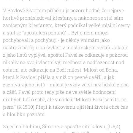
V Pavlově životním příběhu je pozoruhodné, že nejprve
horlivě pronásledoval křesťany, a nakonec se stal sám
zaníceným křesťanem, který podnikal velké misijní cesty
a stal se "apoštolem pohanů"... Byť o něm mnozí
pochybovali a pochybují - je někdy vnímám jako
nastražená figurka (zvlášť v muslimském světě). Jak ale
z jeho listů vyplývá, apoštol Pavel se odkazuje s pokorou
nikoliv na svoji vlastní výjimečnost a nadřazenost nad
ostatní, ale odkazuje na Boží milost. Milost od Boha,
která k Pavlovi přišla a v níž on pevně uvěřil, a jak
zaznívá z jeho listů - milost je vždy větší než lidská zloba
a zášť. Pavel proto tedy píše ne ve světle hodnocení
druhých lidí o sobě, ale v naději: "Milostí Boží jsem to, co
jsem." (K 15,10) Přejít k takovému ujištění života chce čas
a hloubku poznání.
Zajeď na hlubinu, Šimone, a spusťte sítě k lovu,
(L 5,4)