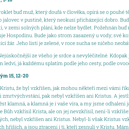
roklet buď muž, který doufá v člověka, opírá se o pouhé t
 jalovec v pustině, který neokusí přicházející dobro. Bu
ti, v zemi solných plání, kde nelze bydlet. Požehnán buď
uje Hospodinu. Bude jako strom zasazený u vody; své ko
ící žár. Jeho listí je zelené, v roce sucha se ničeho neobá
Nejúskočnější ze všeho je srdce a nevyléčitelné. Kdopak
 ledví, já každému splatím podle jeho cesty, podle ovoce
kým 15, 12-20
Kristu, že byl vzkříšen, jak mohou někteří mezi vámi říka
 zmrtvýchvstání, pak nebyl vzkříšen ani Kristus. A jestl
ěst klamná, a klamná je i vaše víra, a my jsme odhaleni 
e Bůh vzkřísil Krista, ale on jej nevzkřísil, není-li vzkří
ých, nebyl vzkříšen ani Kristus. Nebyl-li však Kristus vzk
h hříších, a jsou ztraceni i ti, kteří zesnuli v Kristu. Mám