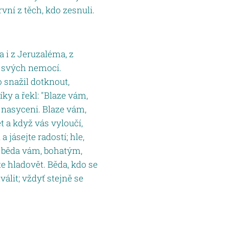
rvní z těch, kdo zesnuli.
a i z Jeruzaléma, z
ze svých nemocí.
o snažil dotknout,
y a řekl: "Blaze vám,
e nasyceni. Blaze vám,
t a když vás vyloučí,
 jásejte radostí; hle,
e běda vám, bohatým,
e hladovět. Běda, kdo se
álit; vždyť stejně se