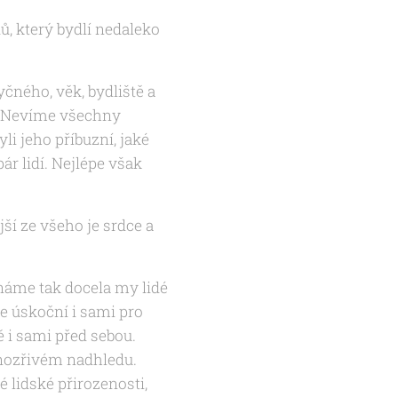
, který bydlí nedaleko
ného, věk, bydliště a
. Nevíme všechny
li jeho příbuzní, jaké
ár lidí. Nejlépe však
ší ze všeho je srdce a
náme tak docela my lidé
e úskoční i sami pro
 i sami před sebou.
snozřivém nadhledu.
 lidské přirozenosti,