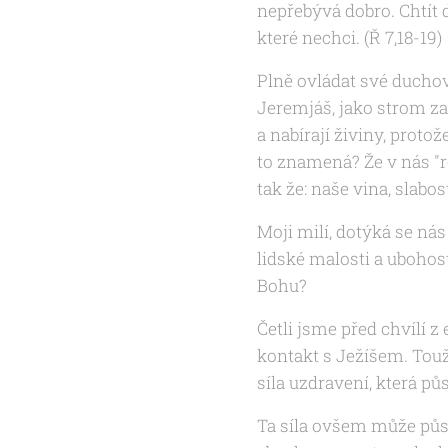
nepřebývá dobro. Chtít d
které nechci. (Ř 7,18-19)
Plně ovládat své duchov
Jeremjáš, jako strom za
a nabírají živiny, proto
to znamená? Že v nás "ro
tak že: naše vina, slab
Moji milí, dotýká se nás
lidské malosti a ubohos
Bohu?
Četli jsme před chvílí z 
kontakt s Ježíšem. Toužil
síla uzdravení, která p
Ta síla ovšem může půso