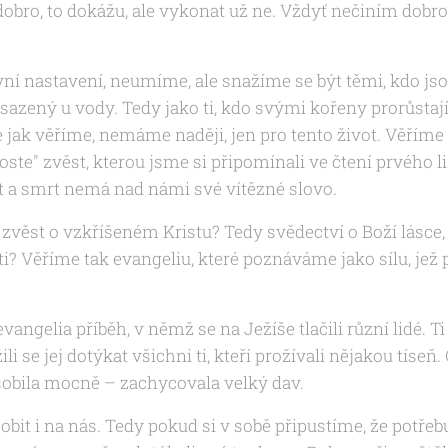
obro, to dokážu, ale vykonat už ne. Vždyť nečiním dobro, 
ní nastavení, neumíme, ale snažíme se být těmi, kdo jsou
sazený u vody. Tedy jako ti, kdo svými kořeny prorůstaj
že jak věříme, nemáme naději, jen pro tento život. Věříme
ste" zvěst, kterou jsme si připomínali ve čtení prvého l
ost a smrt nemá nad námi své vítězné slovo.
 zvěst o vzkříšeném Kristu? Tedy svědectví o Boží lásce, 
ti? Věříme tak evangeliu, které poznáváme jako sílu, jež
evangelia příběh, v němž se na Ježíše tlačili různí lidé. Ti
i se jej dotýkat všichni ti, kteří prožívali nějakou tíseň. C
ůsobila mocně – zachycovala velký dav.
bit i na nás. Tedy pokud si v sobě připustíme, že potře