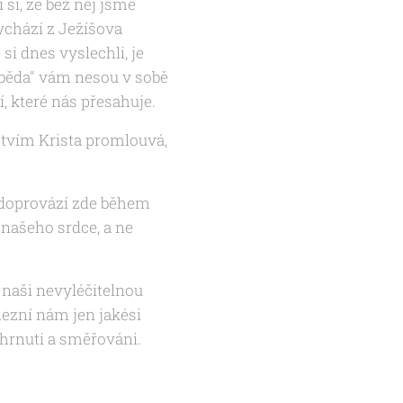
si, že bez něj jsme
vychází z Ježíšova
si dnes vyslechli, je
"běda" vám nesou v sobě
, které nás přesahuje.
ctvím Krista promlouvá,
u doprovází zde během
 našeho srdce, a ne
 naši nevyléčitelnou
nezní nám jen jakési
zahrnuti a směřováni.