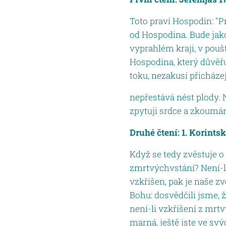
Toto praví Hospodin: "P
od Hospodina. Bude jako
vyprahlém kraji, v pouš
Hospodina, který důvěř
toku, nezakusí přicházej
nepřestává nést plody. 
zpytuji srdce a zkoumám
Druhé čtení: 1. Korints
Když se tedy zvěstuje o 
zmrtvýchvstání? Není-li
vzkříšen, pak je naše zv
Bohu: dosvědčili jsme, ž
není-li vzkříšení z mrtv
marná, ještě jste ve svýc