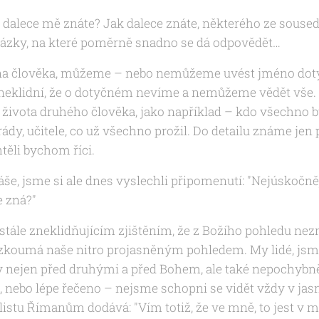
dalece mě znáte? Jak dalece znáte, některého ze sousedů
tázky, na které poměrně snadno se dá odpovědět…
na člověka, můžeme – nebo nemůžeme uvést jméno dotyč
zneklidní, že o dotyčném nevíme a nemůžeme vědět vše
e života druhého člověka, jako například – kdo všechno by
dy, učitele, co už všechno prožil. Do detailu známe jen p
těli bychom říci.
še, jsme si ale dnes vyslechli připomenutí: "Nejúskočněj
e zná?"
tále zneklidňujícím zjištěním, že z Božího pohledu nez
 zkoumá naše nitro projasněným pohledem. My lidé, jsm
y nejen před druhými a před Bohem, ale také nepochybně
 nebo lépe řečeno – nejsme schopni se vidět vždy v ja
listu Římanům dodává: "Vím totiž, že ve mně, to jest v mé