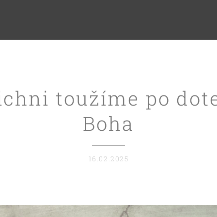
ichni toužíme po dot
Boha
16.02.2025