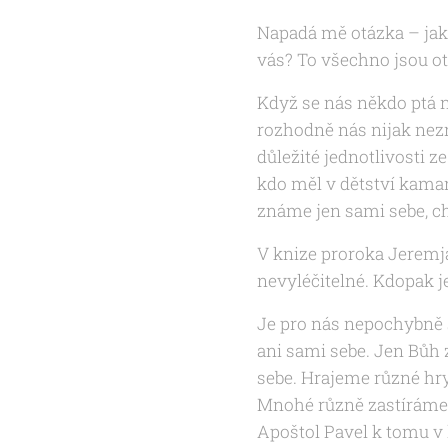
Napadá mě otázka – jak 
vás? To všechno jsou o
Když se nás někdo ptá 
rozhodně nás nijak ne
důležité jednotlivosti z
kdo měl v dětství kamará
známe jen sami sebe, ch
V knize proroka Jeremjá
nevyléčitelné. Kdopak j
Je pro nás nepochybně s
ani sami sebe. Jen Bůh
sebe. Hrajeme různé hr
Mnohé různě zastíráme,
Apoštol Pavel k tomu v 