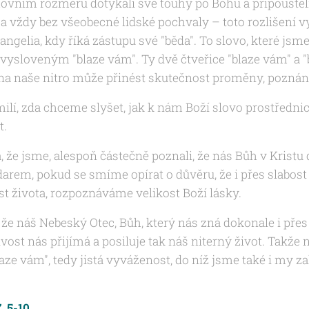
vním rozměru dotýkali své touhy po Bohu a připouštěli 
í a vždy bez všeobecné lidské pochvaly – toto rozlišení 
gelia, kdy říká zástupu své "běda". To slovo, které jsme 
 vysloveným "blaze vám". Ty dvě čtveřice "blaze vám" a 
d na naše nitro může přinést skutečnost proměny, poznání
ilí, zda chceme slyšet, jak k nám Boží slovo prostředni
t.
 že jsme, alespoň částečně poznali, že nás Bůh v Krist
arem, pokud se smíme opírat o důvěru, že i přes slabost
st života, rozpoznáváme velikost Boží lásky.
 že náš Nebeský Otec, Bůh, který nás zná dokonale i přes
ost nás přijímá a posiluje tak náš niterný život. Takže 
blaze vám", tedy jistá vyváženost, do níž jsme také i my 
, 5-10