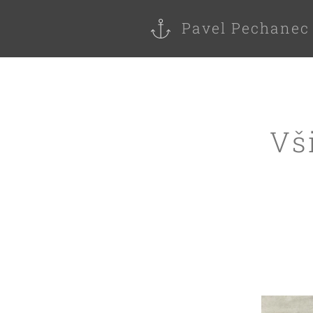
Pavel Pechanec
Vš