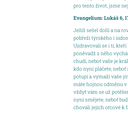
pro tento život, jsme ne
Evangelium: Lukáš 6, 1
Ježíš sešel dolů a na ro
pobřeží týrského i sidon
Uzdravovali se i ti, kte
poněvadž z něho vycháze
chudí, neboť vaše je krá
kdo nyní pláčete, neboť
potupí a vymaží vaše jmé
máte hojnou odměnu v ne
vždyť vám se už potěšen
nyní smějete, neboť bude
chovali jejich otcové k