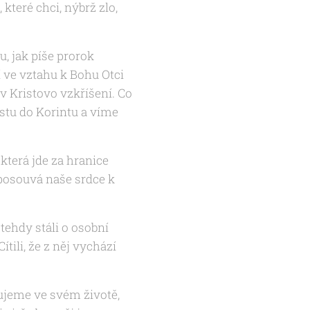
které chci, nýbrž zlo,
, jak píše prorok
í ve vztahu k Bohu Otci
 v Kristovo vzkříšení. Co
istu do Korintu a víme
která jde za hranice
 posouvá naše srdce k
 tehdy stáli o osobní
ítili, že z něj vychází
bujeme ve svém životě,