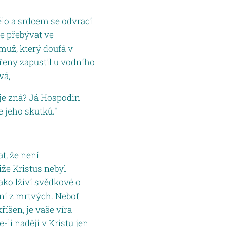
ělo a srdcem se odvrací
de přebývat ve
 muž, který doufá v
řeny zapustil u vodního
vá,
 je zná? Já Hospodin
 jeho skutků."
t, že není
iže Kristus nebyl
jako lživí svědkové o
šení z mrtvých. Neboť
říšen, je vaše víra
e-li naději v Kristu jen