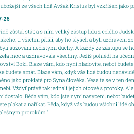
jubožejší ze všech lidí! Avšak Kristus byl vzkříšen jako p
7-26
vině zůstal stát; a s ním veliký zástup lidu z celého Judsk
ského; ti všichni přišli, aby ho slyšeli a byli uzdraveni 
ří byli sužováni nečistými duchy. A každý ze zástupu se h
la moc a uzdravovala všechny. Ježíš pohlédl na učedník
lovství Boží. Blaze vám, kdo nyní hladovíte, neboť budet
 se budete smát. Blaze vám, když vás lidé budou nenávidě
no jako proklaté pro Syna člověka. Veselte se v ten den a
bi. Vždyť právě tak jednali jejich otcové s proroky. Al
í dostalo. Běda vám, kdo jste nyní nasyceni, neboť budet
te plakat a naříkat. Běda, když vás budou všichni lidé chv
 falešným prorokům."