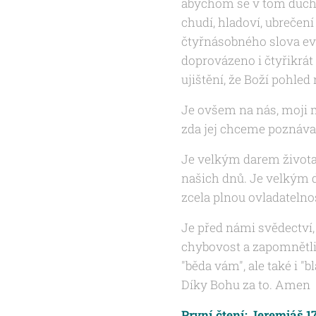
abychom se v tom ducho
chudí, hladoví, ubrečen
čtyřnásobného slova evan
doprovázeno i čtyřikrát
ujištění, že Boží pohle
Je ovšem na nás, moji m
zda jej chceme poznáva
Je velkým darem života,
našich dnů. Je velkým d
zcela plnou ovladatelno
Je před námi svědectví,
chybovost a zapomnětliv
"běda vám", ale také i "
Díky Bohu za to. Amen
První čtení: Jeremjáš 17