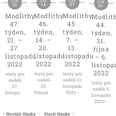
Lis
Lis
Lis
Lis
07
14
21
01
Modlitby
Modlitby
Modlitby
Modlit
45.
46.
47.
44.
týden,
týden,
týden,
týden,
7. –
14. –
21. –
31.
13.
20.
27.
října
listopadu
listopadu
listopadu
– 6.
2022
2022
2022
listopa
2022
texty pro
texty pro
texty pro
neděli 13.
neděli
neděli
texty pro
listopadu
20.
27.
neděli 6.
2022 -
listopadu
listopadu
listopadu
23.
2022 -
2022 - 1.
2022 -
neděle
Poslední
neděle
22.
po
neděle
adventní
neděle
Novější články
Starší články