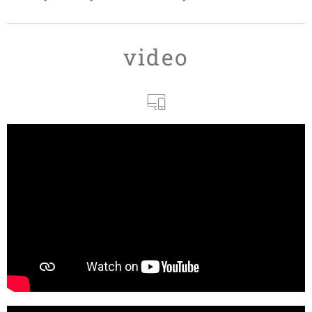
svatém
po
po
Duchu -
svatém
svatém
(33. v
Duchu -
Duchu -
video
mezidobí)
Krista
(32. v
Krále
mezidobí)