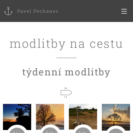
Pavel Pechanec
modlitby na cestu
týdenní modlitby