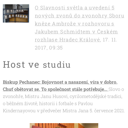
O Slavnosti světla a uvedení 5
nových zvonů do zvonohry Sboru
kněze Ambrože v rozhovoru s
Jakubem Schmidtem v Českém
rozhlase Hradec Králové
,
17. 11.
2017, 09:35
Host ve
studiu
Biskup Pechanec: Bojovnost a nasazení, víra v dobro.
Chuť obětovat se. To společnost stále potřebuje...
Slovo o
zvonohře, Mistru Janu Husovi, cyrilometodějské tradici,
o běžném životě, historii i fotbale s Pavlou
Kindernayovou v předvečer Mistra Jana 5. července 2021.