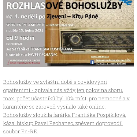
Bohoslužby ve zvláštní době s covidovými
opatřeními - zpívala nás vždy jen polovina sboru,
max. počet účastníků byl 10% míst, pro nemocné a v
karanténě se zároveň vysílalo také online.
Bohoslužby sloužila farářka Františka Pospíšilová,
kázal biskup Pavel Pechanec, zpěvem doprovodil
soubor En-RE.